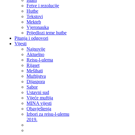
Islam
Fetve i rezolucije
Hutbe
Tekstovi
Mekteb
Vjeronauka
Prijedlozi teme hutbe
Pitanja i odgovori
Vijesti
Najnovije
Aktuelno
Reisu-l-ulema
Rijaset
Mešihati
Muftijstva
Dijaspora
Sabor
Ustavni sud
Vijeće muftija
MINA vijesti
Obavještenja
Izbori za reisu-l-ulemu
2019.