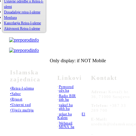
Ustavne odredbe o Reisu-l-
ulemi
Dosadašnje reisu-l-uleme
Menšura
Kancelarija Reisu-l-uleme
Aktivnosti Reisu-l-uleme
Only display: if NOT Mobile
Islamska
Linkovi
Kontakt
zajednica
•
Preporod
•Reisu-l-ulema
•
cdv.ba
Adresa:
Kovači br.
•Sabor
•
Radio BIR
36, 71000 Sarajevo
•Rijaset
•
iitb.ba
•Ustavni sud
•
vakuf.ba
Telefon:
+387 33
•
ghb.ba
289 700
•Vijeće muftija
•
zekat.ba
•
El
Kalem
E-Mail:
•
Webmail
urednik@islamskazaje
•
MINA.ba
_