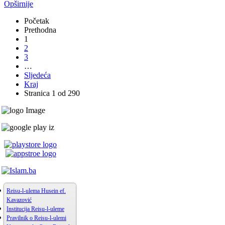
Opširnije
Početak
Prethodna
1
2
3
…
Sljedeća
Kraj
Stranica 1 od 290
Reisu-l-ulema Husein ef.
Kavazović
Institucija Reisu-l-uleme
Pravilnik o Reisu-l-ulemi