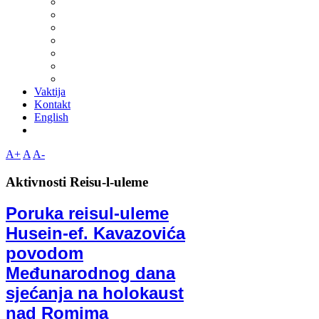
Vaktija
Kontakt
English
A+
A
A-
Aktivnosti Reisu-l-uleme
Poruka reisul-uleme
Husein-ef. Kavazovića
povodom
Međunarodnog dana
sjećanja na holokaust
nad Romima