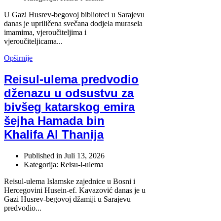
U Gazi Husrev-begovoj biblioteci u Sarajevu
danas je upriličena svečana dodjela murasela
imamima, vjeroučiteljima i
vjeroučiteljicama...
Opširnije
Reisul-ulema predvodio
dženazu u odsustvu za
bivšeg katarskog emira
šejha Hamada bin
Khalifa Al Thanija
Published in
Juli 13, 2026
Kategorija: Reisu-l-ulema
Reisul-ulema Islamske zajednice u Bosni i
Hercegovini Husein-ef. Kavazović danas je u
Gazi Husrev-begovoj džamiji u Sarajevu
predvodio...