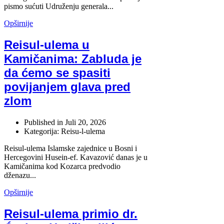
pismo sućuti Udruženju generala...
Opširnije
Reisul-ulema u
Kamičanima: Zabluda je
da ćemo se spasiti
povijanjem glava pred
zlom
Published in
Juli 20, 2026
Kategorija: Reisu-l-ulema
Reisul-ulema Islamske zajednice u Bosni i
Hercegovini Husein-ef. Kavazović danas je u
Kamičanima kod Kozarca predvodio
dženazu...
Opširnije
Reisul-ulema primio dr.