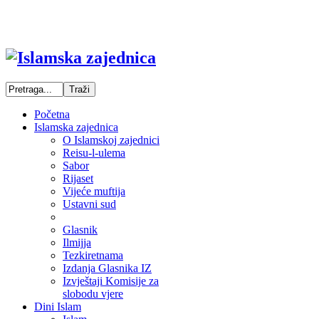
Početna
Islamska zajednica
O Islamskoj zajednici
Reisu-l-ulema
Sabor
Rijaset
Vijeće muftija
Ustavni sud
Glasnik
Ilmijja
Tezkiretnama
Izdanja Glasnika IZ
Izvještaji Komisije za
slobodu vjere
Dini Islam