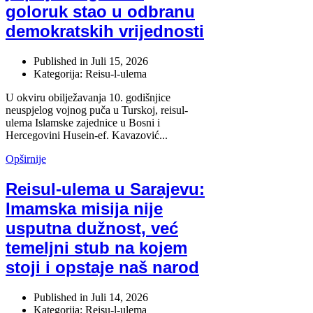
goloruk stao u odbranu
demokratskih vrijednosti
Published in
Juli 15, 2026
Kategorija: Reisu-l-ulema
U okviru obilježavanja 10. godišnjice
neuspjelog vojnog puča u Turskoj, reisul-
ulema Islamske zajednice u Bosni i
Hercegovini Husein-ef. Kavazović...
Opširnije
Reisul-ulema u Sarajevu:
Imamska misija nije
usputna dužnost, već
temeljni stub na kojem
stoji i opstaje naš narod
Published in
Juli 14, 2026
Kategorija: Reisu-l-ulema