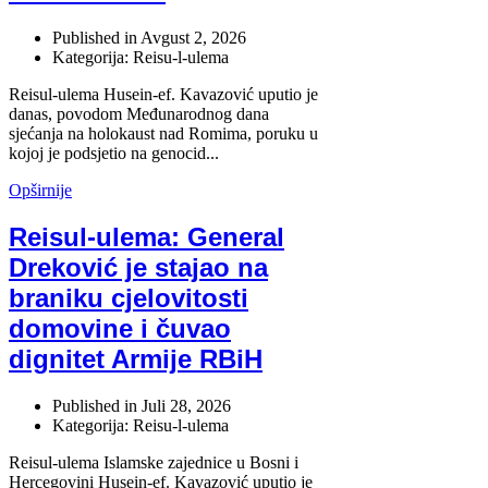
Published in
Avgust 2, 2026
Kategorija: Reisu-l-ulema
Reisul-ulema Husein-ef. Kavazović uputio je
danas, povodom Međunarodnog dana
sjećanja na holokaust nad Romima, poruku u
kojoj je podsjetio na genocid...
Opširnije
Reisul-ulema: General
Dreković je stajao na
braniku cjelovitosti
domovine i čuvao
dignitet Armije RBiH
Published in
Juli 28, 2026
Kategorija: Reisu-l-ulema
Reisul-ulema Islamske zajednice u Bosni i
Hercegovini Husein-ef. Kavazović uputio je