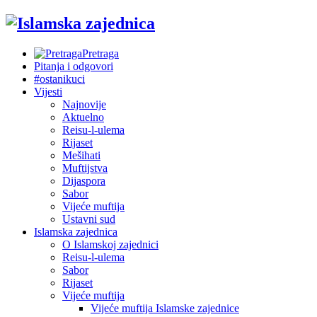
Pretraga
Pitanja i odgovori
#ostanikuci
Vijesti
Najnovije
Aktuelno
Reisu-l-ulema
Rijaset
Mešihati
Muftijstva
Dijaspora
Sabor
Vijeće muftija
Ustavni sud
Islamska zajednica
O Islamskoj zajednici
Reisu-l-ulema
Sabor
Rijaset
Vijeće muftija
Vijeće muftija Islamske zajednice