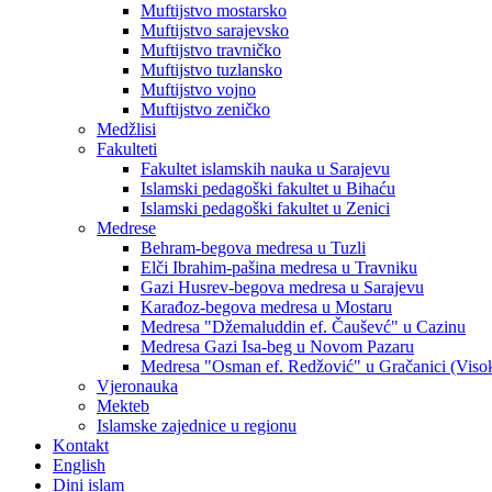
Muftijstvo mostarsko
Muftijstvo sarajevsko
Muftijstvo travničko
Muftijstvo tuzlansko
Muftijstvo vojno
Muftijstvo zeničko
Medžlisi
Fakulteti
Fakultet islamskih nauka u Sarajevu
Islamski pedagoški fakultet u Bihaću
Islamski pedagoški fakultet u Zenici
Medrese
Behram-begova medresa u Tuzli
Elči Ibrahim-pašina medresa u Travniku
Gazi Husrev-begova medresa u Sarajevu
Karađoz-begova medresa u Mostaru
Medresa "Džemaluddin ef. Čauševć" u Cazinu
Medresa Gazi Isa-beg u Novom Pazaru
Medresa "Osman ef. Redžović" u Gračanici (Viso
Vjeronauka
Mekteb
Islamske zajednice u regionu
Kontakt
English
Dini islam