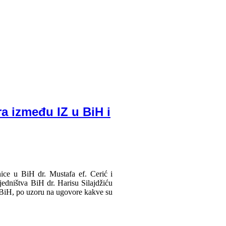
a između IZ u BiH i
ice u BiH dr. Mustafa ef. Cerić i
jedništva BiH dr. Harisu Silajdžiću
 BiH, po uzoru na ugovore kakve su