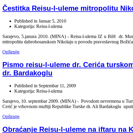
Čestitka Reisu-l-uleme mitropolitu Nik
Published in
Januar 5, 2010
Kategorija: Reisu-l-ulema
Sarajevo, 5.janura 2010. (MINA) - Reisu-l-ulema IZ u BiH dr. Must
mitropolitu dabrobosanskom Nikolaju u povodu pravoslavnog Božića. U
Opširnije
Pismo reisu-l-uleme dr. Cerića tursko
dr. Bardakoglu
Published in
Septembar 11, 2009
Kategorija: Reisu-l-ulema
Sarajevo, 10. septembar 2009. (MINA) - Povodom nevremena u Tursko
Cerić je vrhovnom muftiji Republike Turske dr. Ali Bardakoglu uput
Opširnije
Obraćanje Reisu-l-uleme na iftaru na