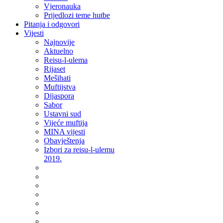
Vjeronauka
Prijedlozi teme hutbe
Pitanja i odgovori
Vijesti
Najnovije
Aktuelno
Reisu-l-ulema
Rijaset
Mešihati
Muftijstva
Dijaspora
Sabor
Ustavni sud
Vijeće muftija
MINA vijesti
Obavještenja
Izbori za reisu-l-ulemu
2019.