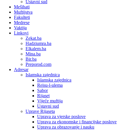
Ustavni sud
Mešihati
Muftijstva
Fakulteti
Medrese
Vaktija
Linkovi
Zekat.ba
Hadziumra.ba
Elkalem.ba
Mina.ba
Bir.ba
Preporod.com
Adresar
Islamska zajednica
Islamska zajednica
Reisu-l-ulema
Sabor
Rijaset
Vijeće muftija
Ustavni sud
Uprave Rijaseta
Uprava za vjerske poslove
Uprava za ekonomske i financijske poslove
Uprava za obrazovanje i nauku