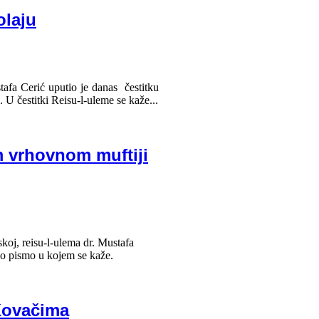
olaju
afa Cerić uputio je danas čestitku
 čestitki Reisu-l-uleme se kaže...
m vrhovnom muftiji
j, reisu-l-ulema dr. Mustafa
io pismo u kojem se kaže.
 Kovačima