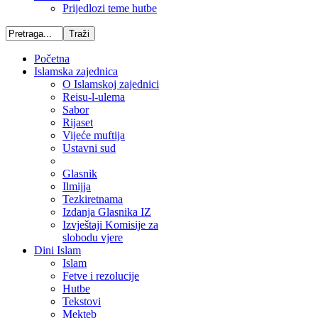
Prijedlozi teme hutbe
Početna
Islamska zajednica
O Islamskoj zajednici
Reisu-l-ulema
Sabor
Rijaset
Vijeće muftija
Ustavni sud
Glasnik
Ilmijja
Tezkiretnama
Izdanja Glasnika IZ
Izvještaji Komisije za
slobodu vjere
Dini Islam
Islam
Fetve i rezolucije
Hutbe
Tekstovi
Mekteb