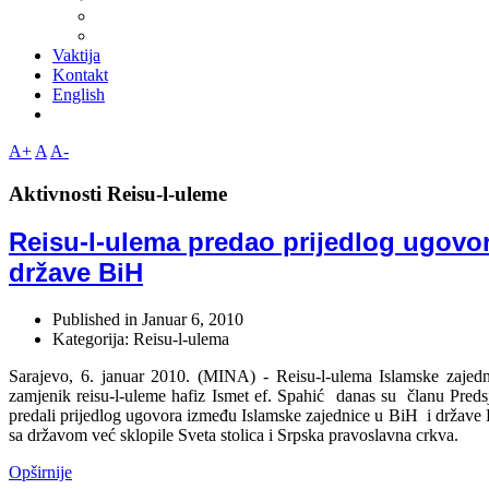
Vaktija
Kontakt
English
A+
A
A-
Aktivnosti Reisu-l-uleme
Reisu-l-ulema predao prijedlog ugovor
države BiH
Published in
Januar 6, 2010
Kategorija: Reisu-l-ulema
Sarajevo, 6. januar 2010. (MINA) - Reisu-l-ulema Islamske zajedn
zamjenik reisu-l-uleme hafiz Ismet ef. Spahić danas su članu Preds
predali prijedlog ugovora između Islamske zajednice u BiH i države
sa državom već sklopile Sveta stolica i Srpska pravoslavna crkva.
Opširnije