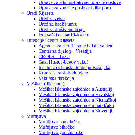
Uprava za administrativne i pravne poslove
Uprava za vanjske poslove i dijasporu
Uredi Rijaseta
Ured za zekat
Ured za hadž i umru
Ured za društvenu brigu
Izdavački centar El-Kalem
Direkcije i centri Rijaseta
Agencija za certificiranje halal kvalitete
Centar za dijalog – Vesatijja
CROPS – Tuzla
Gazi Husrev-begov vakuf
Institut za islamsku tradiciju Bošnjaka
Komisija za slobodu vjere
Vakufska direkcija
Mešihati (dijaspora)
Mešihat Islamske zajednice u Australiji
Mešihat Islamske zajednice u Hrvatskoj
Mešihat Islamske zajednice u Njemačkoj
Mešihat Islamske zajednice u Sandžaku
Mešihat Islamske zajednice u Sloveniji
Muftijstva
Muftijstvo banjalučko
Muftijstvo bihaćko
Muftijstvo goraždansko