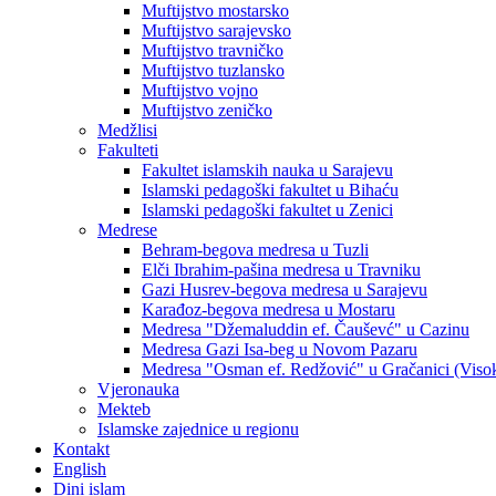
Muftijstvo mostarsko
Muftijstvo sarajevsko
Muftijstvo travničko
Muftijstvo tuzlansko
Muftijstvo vojno
Muftijstvo zeničko
Medžlisi
Fakulteti
Fakultet islamskih nauka u Sarajevu
Islamski pedagoški fakultet u Bihaću
Islamski pedagoški fakultet u Zenici
Medrese
Behram-begova medresa u Tuzli
Elči Ibrahim-pašina medresa u Travniku
Gazi Husrev-begova medresa u Sarajevu
Karađoz-begova medresa u Mostaru
Medresa "Džemaluddin ef. Čauševć" u Cazinu
Medresa Gazi Isa-beg u Novom Pazaru
Medresa "Osman ef. Redžović" u Gračanici (Viso
Vjeronauka
Mekteb
Islamske zajednice u regionu
Kontakt
English
Dini islam