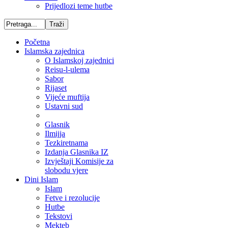
Prijedlozi teme hutbe
Početna
Islamska zajednica
O Islamskoj zajednici
Reisu-l-ulema
Sabor
Rijaset
Vijeće muftija
Ustavni sud
Glasnik
Ilmijja
Tezkiretnama
Izdanja Glasnika IZ
Izvještaji Komisije za
slobodu vjere
Dini Islam
Islam
Fetve i rezolucije
Hutbe
Tekstovi
Mekteb