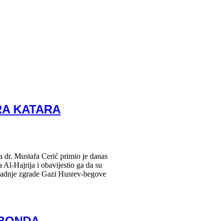
RA KATARA
dr. Mustafa Cerić primio je danas
l-Hajrija i obavijestio ga da su
gradnje zgrade Gazi Husrev-begove
 BONDA