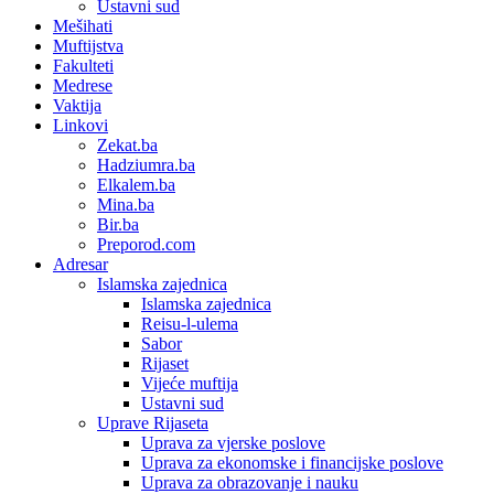
Ustavni sud
Mešihati
Muftijstva
Fakulteti
Medrese
Vaktija
Linkovi
Zekat.ba
Hadziumra.ba
Elkalem.ba
Mina.ba
Bir.ba
Preporod.com
Adresar
Islamska zajednica
Islamska zajednica
Reisu-l-ulema
Sabor
Rijaset
Vijeće muftija
Ustavni sud
Uprave Rijaseta
Uprava za vjerske poslove
Uprava za ekonomske i financijske poslove
Uprava za obrazovanje i nauku