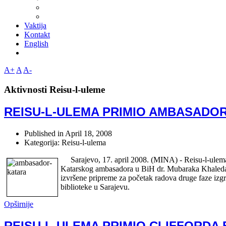
Vaktija
Kontakt
English
A+
A
A-
Aktivnosti Reisu-l-uleme
REISU-L-ULEMA PRIMIO AMBASADO
Published in
April 18, 2008
Kategorija: Reisu-l-ulema
Sarajevo, 17. april 2008. (MINA) - Reisu-l-ulema 
Katarskog ambasadora u BiH dr. Mubaraka Khaleda A
izvršene pripreme za početak radova druge faze iz
biblioteke u Sarajevu.
Opširnije
REISU-L-ULEMA PRIMIO CLIFFORDA