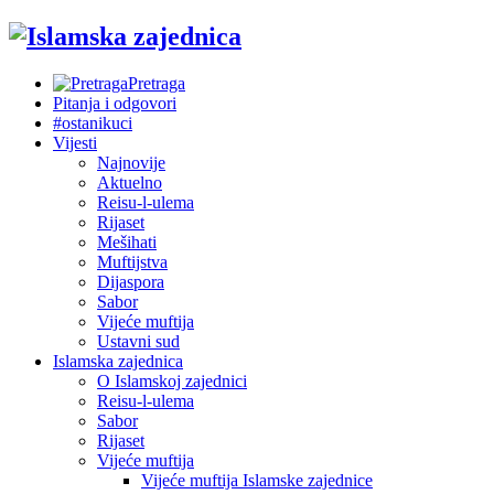
Pretraga
Pitanja i odgovori
#ostanikuci
Vijesti
Najnovije
Aktuelno
Reisu-l-ulema
Rijaset
Mešihati
Muftijstva
Dijaspora
Sabor
Vijeće muftija
Ustavni sud
Islamska zajednica
O Islamskoj zajednici
Reisu-l-ulema
Sabor
Rijaset
Vijeće muftija
Vijeće muftija Islamske zajednice