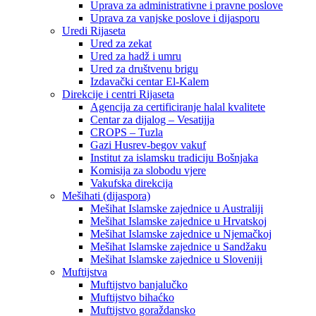
Uprava za administrativne i pravne poslove
Uprava za vanjske poslove i dijasporu
Uredi Rijaseta
Ured za zekat
Ured za hadž i umru
Ured za društvenu brigu
Izdavački centar El-Kalem
Direkcije i centri Rijaseta
Agencija za certificiranje halal kvalitete
Centar za dijalog – Vesatijja
CROPS – Tuzla
Gazi Husrev-begov vakuf
Institut za islamsku tradiciju Bošnjaka
Komisija za slobodu vjere
Vakufska direkcija
Mešihati (dijaspora)
Mešihat Islamske zajednice u Australiji
Mešihat Islamske zajednice u Hrvatskoj
Mešihat Islamske zajednice u Njemačkoj
Mešihat Islamske zajednice u Sandžaku
Mešihat Islamske zajednice u Sloveniji
Muftijstva
Muftijstvo banjalučko
Muftijstvo bihaćko
Muftijstvo goraždansko