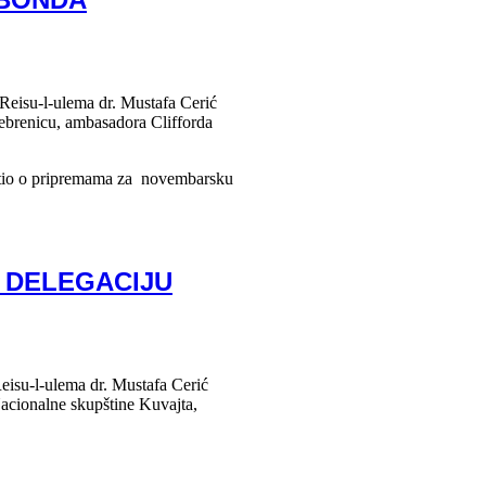
Reisu-l-ulema dr. Mustafa Cerić
rebrenicu, ambasadora Clifforda
tio o pripremama za novembarsku
I DELEGACIJU
isu-l-ulema dr. Mustafa Cerić
Nacionalne skupštine Kuvajta,