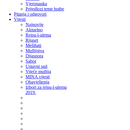
Vjeronauka
Prijedlozi teme hutbe
Pitanja i odgovori
Vijesti
Najnovije
Aktuelno
Reisu-l-ulema
Rijaset
Mešihati
Muftijstva
Dijaspora
Sabor
Ustavni sud
Vijeće muftija
MINA vijesti
Obavještenja
Izbori za reisu-l-ulemu
2019.