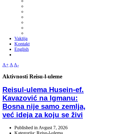
Vaktija
Kontakt
English
A+
A
A-
Aktivnosti Reisu-l-uleme
Reisul-ulema Husein-ef.
Kavazović na Igmanu:
Bosna nije samo zemlja,
već ideja za koju se živi
Published in
Avgust 7, 2026
Kategorija: Reisu-l-ulema