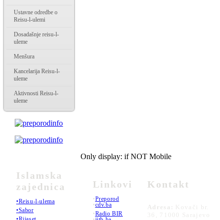
Ustavne odredbe o
Reisu-l-ulemi
Dosadašnje reisu-l-
uleme
Menšura
Kancelarija Reisu-l-
uleme
Aktivnosti Reisu-l-
uleme
Only display: if NOT Mobile
Islamska
Linkovi
Kontakt
zajednica
•
Preporod
•Reisu-l-ulema
•
cdv.ba
Adresa:
Kovači br.
•Sabor
•
Radio BIR
36, 71000 Sarajevo
•Rijaset
•
iitb.ba