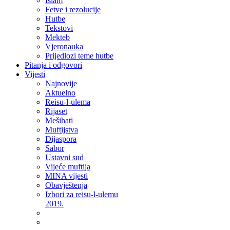
Islam
Fetve i rezolucije
Hutbe
Tekstovi
Mekteb
Vjeronauka
Prijedlozi teme hutbe
Pitanja i odgovori
Vijesti
Najnovije
Aktuelno
Reisu-l-ulema
Rijaset
Mešihati
Muftijstva
Dijaspora
Sabor
Ustavni sud
Vijeće muftija
MINA vijesti
Obavještenja
Izbori za reisu-l-ulemu
2019.