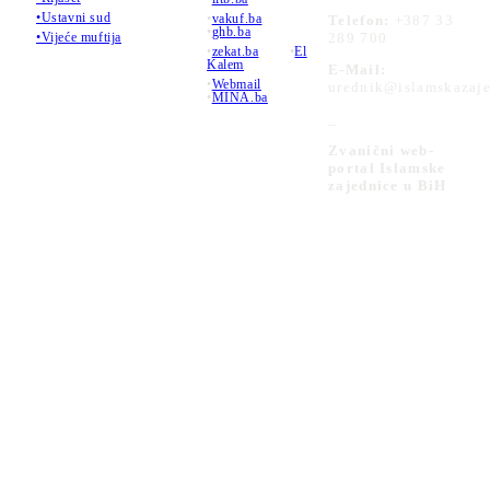
•Ustavni sud
•
vakuf.ba
Telefon:
+387 33
•
ghb.ba
289 700
•Vijeće muftija
•
zekat.ba
•
El
Kalem
E-Mail:
•
Webmail
urednik@islamskazaje
•
MINA.ba
_
Zvanični web-
portal Islamske
zajednice u BiH