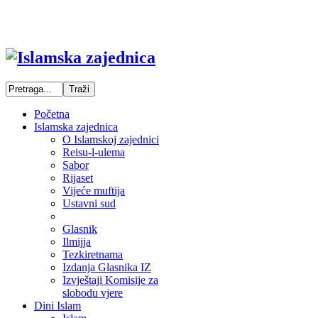
Početna
Islamska zajednica
O Islamskoj zajednici
Reisu-l-ulema
Sabor
Rijaset
Vijeće muftija
Ustavni sud
Glasnik
Ilmijja
Tezkiretnama
Izdanja Glasnika IZ
Izvještaji Komisije za
slobodu vjere
Dini Islam