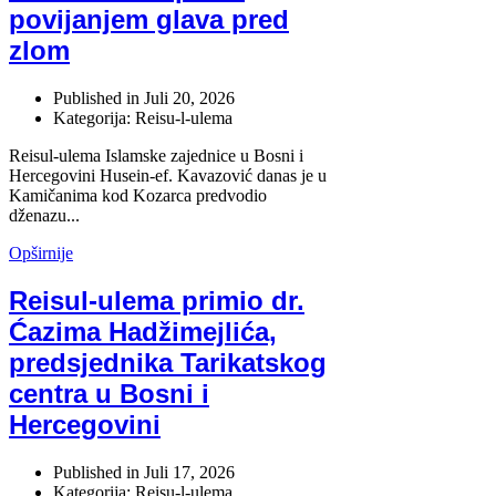
povijanjem glava pred
zlom
Published in
Juli 20, 2026
Kategorija: Reisu-l-ulema
Reisul-ulema Islamske zajednice u Bosni i
Hercegovini Husein-ef. Kavazović danas je u
Kamičanima kod Kozarca predvodio
dženazu...
Opširnije
Reisul-ulema primio dr.
Ćazima Hadžimejlića,
predsjednika Tarikatskog
centra u Bosni i
Hercegovini
Published in
Juli 17, 2026
Kategorija: Reisu-l-ulema