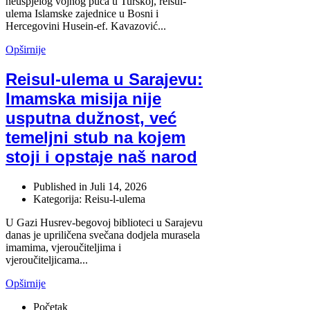
neuspjelog vojnog puča u Turskoj, reisul-
ulema Islamske zajednice u Bosni i
Hercegovini Husein-ef. Kavazović...
Opširnije
Reisul-ulema u Sarajevu:
Imamska misija nije
usputna dužnost, već
temeljni stub na kojem
stoji i opstaje naš narod
Published in
Juli 14, 2026
Kategorija: Reisu-l-ulema
U Gazi Husrev-begovoj biblioteci u Sarajevu
danas je upriličena svečana dodjela murasela
imamima, vjeroučiteljima i
vjeroučiteljicama...
Opširnije
Početak