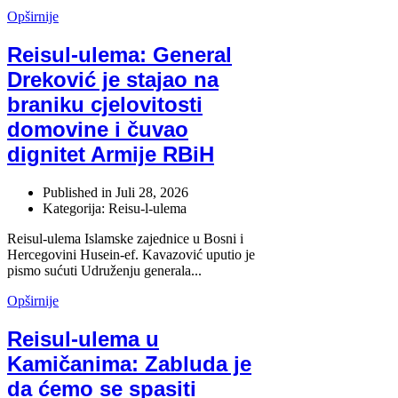
Opširnije
Reisul-ulema: General
Dreković je stajao na
braniku cjelovitosti
domovine i čuvao
dignitet Armije RBiH
Published in
Juli 28, 2026
Kategorija: Reisu-l-ulema
Reisul-ulema Islamske zajednice u Bosni i
Hercegovini Husein-ef. Kavazović uputio je
pismo sućuti Udruženju generala...
Opširnije
Reisul-ulema u
Kamičanima: Zabluda je
da ćemo se spasiti