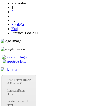
Prethodna
1
2
3
…
Sljedeća
Kraj
Stranica 1 od 290
Reisu-l-ulema Husein
ef. Kavazović
Institucija Reisu-l-
uleme
Pravilnik o Reisu-l-
ulemi