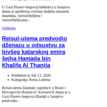
U Gazi Husrev-begovoj biblioteci u Sarajevu
danas je upriličena svečana dodjela murasela
imamima, vjeroučiteljima i
vjeroučiteljicama...
Opširnije
Reisul-ulema predvodio
dženazu u odsustvu za
bivšeg katarskog emira
šejha Hamada bin
Khalifa Al Thanija
Published in
Juli 13, 2026
Kategorija: Reisu-l-ulema
Reisul-ulema Islamske zajednice u Bosni i
Hercegovini Husein-ef. Kavazović danas je u
Gazi Husrev-begovoj džamiji u Sarajevu
predvodio...