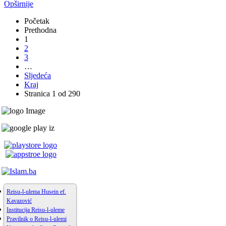
Opširnije
Početak
Prethodna
1
2
3
…
Sljedeća
Kraj
Stranica 1 od 290
Reisu-l-ulema Husein ef.
Kavazović
Institucija Reisu-l-uleme
Pravilnik o Reisu-l-ulemi