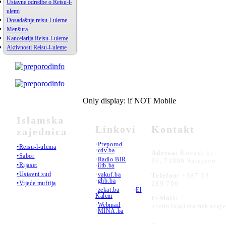
Ustavne odredbe o Reisu-l-
ulemi
Dosadašnje reisu-l-uleme
Menšura
Kancelarija Reisu-l-uleme
Aktivnosti Reisu-l-uleme
Only display: if NOT Mobile
Islamska
Linkovi
Kontakt
zajednica
•
Preporod
•Reisu-l-ulema
•
cdv.ba
Adresa:
Kovači br.
•Sabor
•
Radio BIR
36, 71000 Sarajevo
•Rijaset
•
iitb.ba
•Ustavni sud
•
vakuf.ba
Telefon:
+387 33
•
ghb.ba
289 700
•Vijeće muftija
•
zekat.ba
•
El
Kalem
E-Mail:
•
Webmail
urednik@islamskazaje
•
MINA.ba
_