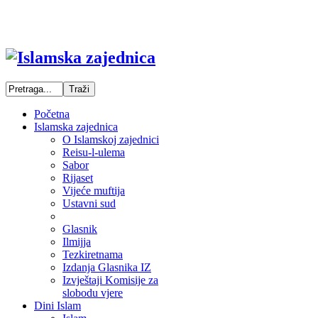
Početna
Islamska zajednica
O Islamskoj zajednici
Reisu-l-ulema
Sabor
Rijaset
Vijeće muftija
Ustavni sud
Glasnik
Ilmijja
Tezkiretnama
Izdanja Glasnika IZ
Izvještaji Komisije za
slobodu vjere
Dini Islam