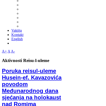
Vaktija
Kontakt
English
A+
A
A-
Aktivnosti Reisu-l-uleme
Poruka reisul-uleme
Husein-ef. Kavazovića
povodom
Međunarodnog dana
sjećanja na holokaust
nad Romima