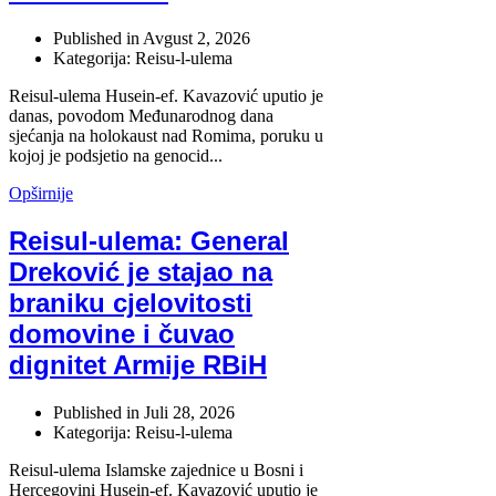
Published in
Avgust 2, 2026
Kategorija: Reisu-l-ulema
Reisul-ulema Husein-ef. Kavazović uputio je
danas, povodom Međunarodnog dana
sjećanja na holokaust nad Romima, poruku u
kojoj je podsjetio na genocid...
Opširnije
Reisul-ulema: General
Dreković je stajao na
braniku cjelovitosti
domovine i čuvao
dignitet Armije RBiH
Published in
Juli 28, 2026
Kategorija: Reisu-l-ulema
Reisul-ulema Islamske zajednice u Bosni i
Hercegovini Husein-ef. Kavazović uputio je