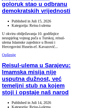
goloruk stao u odbranu
demokratskih vrijednosti
Published in
Juli 15, 2026
Kategorija: Reisu-l-ulema
U okviru obilježavanja 10. godišnjice
neuspjelog vojnog puča u Turskoj, reisul-
ulema Islamske zajednice u Bosni i
Hercegovini Husein-ef. Kavazović...
Opširnije
Reisul-ulema u Sarajevu:
Imamska misija nije
usputna dužnost, već
temeljni stub na kojem
stoji i opstaje naš narod
Published in
Juli 14, 2026
Kategorija: Reisu-l-ulema