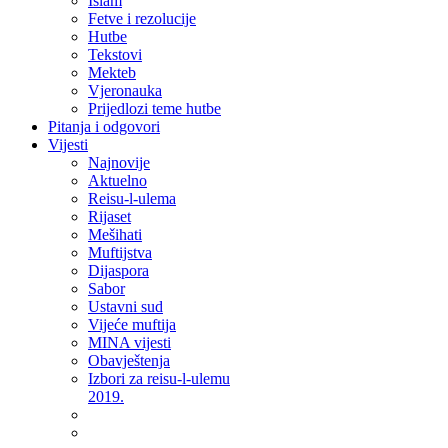
Islam
Fetve i rezolucije
Hutbe
Tekstovi
Mekteb
Vjeronauka
Prijedlozi teme hutbe
Pitanja i odgovori
Vijesti
Najnovije
Aktuelno
Reisu-l-ulema
Rijaset
Mešihati
Muftijstva
Dijaspora
Sabor
Ustavni sud
Vijeće muftija
MINA vijesti
Obavještenja
Izbori za reisu-l-ulemu
2019.