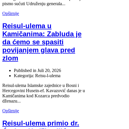
pismo sućuti Udruženju generala...
Opširnije
Reisul-ulema u
Kamičanima: Zabluda je
da ćemo se spasiti
povijanjem glava pred
zlom
Published in
Juli 20, 2026
Kategorija: Reisu-l-ulema
Reisul-ulema Islamske zajednice u Bosni i
Hercegovini Husein-ef. Kavazović danas je u
Kamičanima kod Kozarca predvodio
dženazu...
Opširnije
Reisul-ulema primio dr.