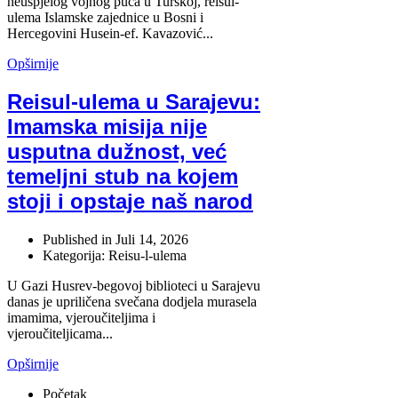
neuspjelog vojnog puča u Turskoj, reisul-
ulema Islamske zajednice u Bosni i
Hercegovini Husein-ef. Kavazović...
Opširnije
Reisul-ulema u Sarajevu:
Imamska misija nije
usputna dužnost, već
temeljni stub na kojem
stoji i opstaje naš narod
Published in
Juli 14, 2026
Kategorija: Reisu-l-ulema
U Gazi Husrev-begovoj biblioteci u Sarajevu
danas je upriličena svečana dodjela murasela
imamima, vjeroučiteljima i
vjeroučiteljicama...
Opširnije
Početak