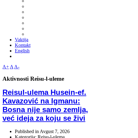
Vaktija
Kontakt
English
A+
A
A-
Aktivnosti Reisu-l-uleme
Reisul-ulema Husein-ef.
Kavazović na Igmanu:
Bosna nije samo zemlja,
već ideja za koju se živi
Published in
Avgust 7, 2026
Kategorija: Reisu-l-ulema