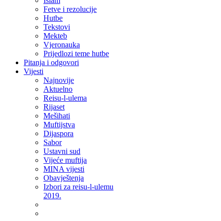
Islam
Fetve i rezolucije
Hutbe
Tekstovi
Mekteb
Vjeronauka
Prijedlozi teme hutbe
Pitanja i odgovori
Vijesti
Najnovije
Aktuelno
Reisu-l-ulema
Rijaset
Mešihati
Muftijstva
Dijaspora
Sabor
Ustavni sud
Vijeće muftija
MINA vijesti
Obavještenja
Izbori za reisu-l-ulemu
2019.