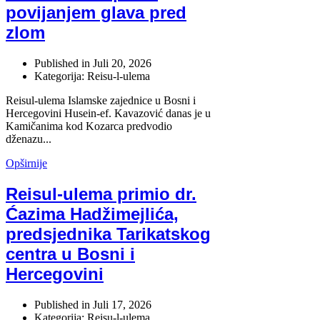
povijanjem glava pred
zlom
Published in
Juli 20, 2026
Kategorija: Reisu-l-ulema
Reisul-ulema Islamske zajednice u Bosni i
Hercegovini Husein-ef. Kavazović danas je u
Kamičanima kod Kozarca predvodio
dženazu...
Opširnije
Reisul-ulema primio dr.
Ćazima Hadžimejlića,
predsjednika Tarikatskog
centra u Bosni i
Hercegovini
Published in
Juli 17, 2026
Kategorija: Reisu-l-ulema