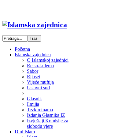
Početna
Islamska zajednica
O Islamskoj zajednici
Reisu-l-ulema
Sabor
Rijaset
Vijeće muftija
Ustavni sud
Glasnik
Ilmijja
Tezkiretnama
Izdanja Glasnika IZ
Izvještaji Komisije za
slobodu vjere
Dini Islam