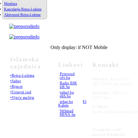
Menšura
Kancelarija Reisu-l-uleme
Aktivnosti Reisu-l-uleme
Only display: if NOT Mobile
Islamska
Linkovi
Kontakt
zajednica
•
Preporod
•Reisu-l-ulema
•
cdv.ba
Adresa:
Kovači br.
•Sabor
•
Radio BIR
36, 71000 Sarajevo
•Rijaset
•
iitb.ba
•Ustavni sud
•
vakuf.ba
Telefon:
+387 33
•
ghb.ba
289 700
•Vijeće muftija
•
zekat.ba
•
El
Kalem
E-Mail:
•
Webmail
urednik@islamskazaje
•
MINA.ba
_
Zvanični web-
portal Islamske