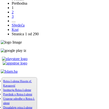
Prethodna
1
2
3
…
Sljedeća
Kraj
Stranica 1 od 290
Reisu-l-ulema Husein ef.
Kavazović
Institucija Reisu-l-uleme
Pravilnik o Reisu-l-ulemi
Ustavne odredbe o Reisu-l-
ulemi
Dosadašnje reisu-l-uleme