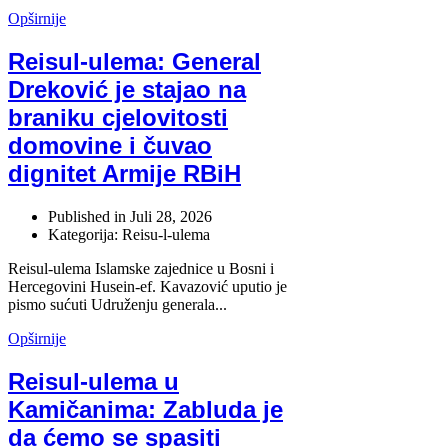
Opširnije
Reisul-ulema: General
Dreković je stajao na
braniku cjelovitosti
domovine i čuvao
dignitet Armije RBiH
Published in
Juli 28, 2026
Kategorija: Reisu-l-ulema
Reisul-ulema Islamske zajednice u Bosni i
Hercegovini Husein-ef. Kavazović uputio je
pismo sućuti Udruženju generala...
Opširnije
Reisul-ulema u
Kamičanima: Zabluda je
da ćemo se spasiti