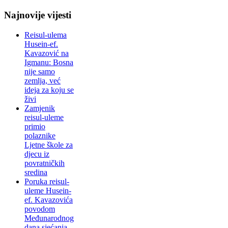
Najnovije vijesti
Reisul-ulema
Husein-ef.
Kavazović na
Igmanu: Bosna
nije samo
zemlja, već
ideja za koju se
živi
Zamjenik
reisul-uleme
primio
polaznike
Ljetne škole za
djecu iz
povratničkih
sredina
Poruka reisul-
uleme Husein-
ef. Kavazovića
povodom
Međunarodnog
dana sjećanja