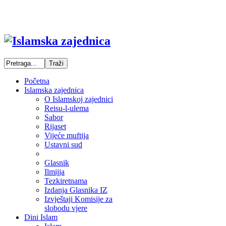
Početna
Islamska zajednica
O Islamskoj zajednici
Reisu-l-ulema
Sabor
Rijaset
Vijeće muftija
Ustavni sud
Glasnik
Ilmijja
Tezkiretnama
Izdanja Glasnika IZ
Izvještaji Komisije za
slobodu vjere
Dini Islam