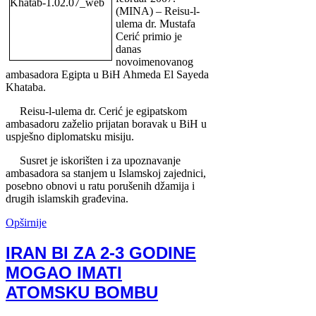
(MINA) – Reisu-l-
ulema dr. Mustafa
Cerić primio je
danas
novoimenovanog
ambasadora Egipta u BiH Ahmeda El Sayeda
Khataba.
Reisu-l-ulema dr. Cerić je egipatskom
ambasadoru zaželio prijatan boravak u BiH u
uspješno diplomatsku misiju.
Susret je iskorišten i za upoznavanje
ambasadora sa stanjem u Islamskoj zajednici,
posebno obnovi u ratu porušenih džamija i
drugih islamskih građevina.
Opširnije
IRAN BI ZA 2-3 GODINE
MOGAO IMATI
ATOMSKU BOMBU