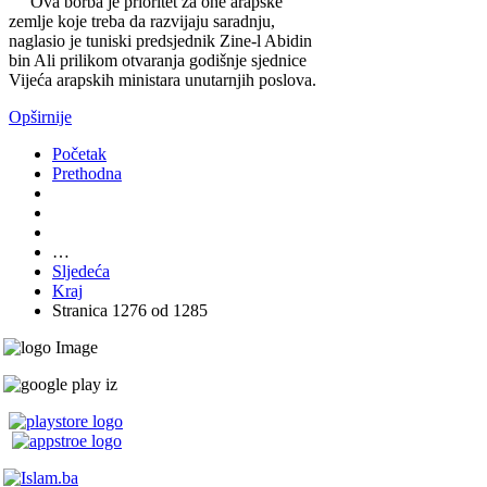
Ova borba je prioritet za one arapske
zemlje koje treba da razvijaju saradnju,
naglasio je tuniski predsjednik Zine-l Abidin
bin Ali prilikom otvaranja godišnje sjednice
Vijeća arapskih ministara unutarnjih poslova.
Opširnije
Početak
Prethodna
…
Sljedeća
Kraj
Stranica 1276 od 1285