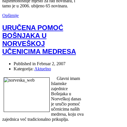
najsmrtonosnije mjesto za rad novinara, i
tamo je u 2006. ubijeno 65 novinara.
Opširnije
URUČENA POMOĆ
BOŠNJAKA U
NORVEŠKOJ
UČENICIMA MEDRESA
Published in
Februar 2, 2007
Kategorija:
Aktuelno
Glavni imam
Islamske
zajednice
Bošnjaka u
Norveškoj danas
je uručio pomoć
učenicima naših
medresa, koju ova
zajednica već tradicionalno prikuplja.