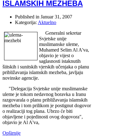
ISLAMSKIH MEZHEBA
Published in
Januar 31, 2007
Kategorija:
Aktuelno
Generalni sekretar
Svjetske unije
muslimanske uleme,
Muhamed Selim Al A'va,
objavio je vijest o
saglasnosti istaknutih
šiitskih i sunitskih vjerskih učenjaka o planu
približavanja islamskih mezheba, javljaju
novinske agencije.
"Delegacija Svjetske unije muslimanske
uleme je tokom nedavnog boravka u Iranu
razgovarala o planu približavanja islamskih
mezheba i tom prilikom je postignut dogovor
o realizaciji tog plana. Ubrzo će biti
objavljene i pojedinosti ovog dogovora",
objavio je Al A'va,
Opširnije