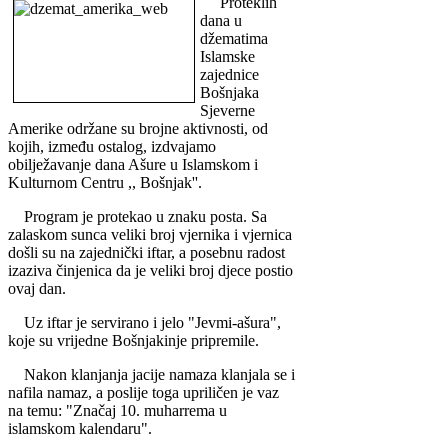
Proteklih
dana u
džematima
Islamske
zajednice
Bošnjaka
Sjeverne
Amerike održane su brojne aktivnosti, od
kojih, između ostalog, izdvajamo
obilježavanje dana Ašure u Islamskom i
Kulturnom Centru ,, Bošnjak''.
Program je protekao u znaku posta. Sa
zalaskom sunca veliki broj vjernika i vjernica
došli su na zajednički iftar, a posebnu radost
izaziva činjenica da je veliki broj djece postio
ovaj dan.
Uz iftar je servirano i jelo "Jevmi-ašura",
koje su vrijedne Bošnjakinje pripremile.
Nakon klanjanja jacije namaza klanjala se i
nafila namaz, a poslije toga upriličen je vaz
na temu: "Značaj 10. muharrema u
islamskom kalendaru".