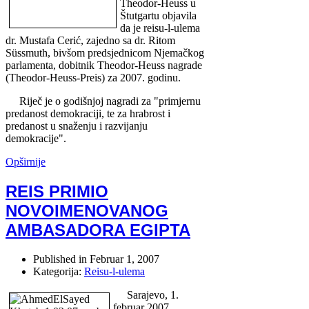
Theodor-Heuss u
Štutgartu objavila
da je reisu-l-ulema
dr. Mustafa Cerić, zajedno sa dr. Ritom
Süssmuth, bivšom predsjednicom Njemačkog
parlamenta, dobitnik Theodor-Heuss nagrade
(Theodor-Heuss-Preis) za 2007. godinu.
Riječ je o godišnjoj nagradi za "primjernu
predanost demokraciji, te za hrabrost i
predanost u snaženju i razvijanju
demokracije".
Opširnije
REIS PRIMIO
NOVOIMENOVANOG
AMBASADORA EGIPTA
Published in
Februar 1, 2007
Kategorija:
Reisu-l-ulema
Sarajevo, 1.
februar 2007.