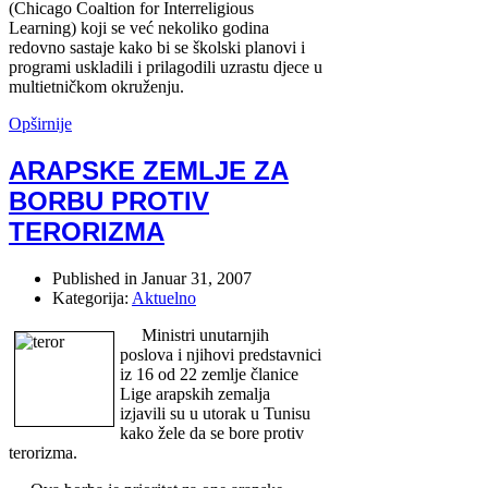
(Chicago Coaltion for Interreligious
Learning) koji se već nekoliko godina
redovno sastaje kako bi se školski planovi i
programi uskladili i prilagodili uzrastu djece u
multietničkom okruženju.
Opširnije
ARAPSKE ZEMLJE ZA
BORBU PROTIV
TERORIZMA
Published in
Januar 31, 2007
Kategorija:
Aktuelno
Ministri unutarnjih
poslova i njihovi predstavnici
iz 16 od 22 zemlje članice
Lige arapskih zemalja
izjavili su u utorak u Tunisu
kako žele da se bore protiv
terorizma.