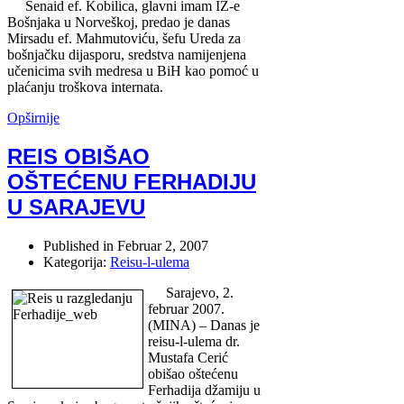
Senaid ef. Kobilica, glavni imam IZ-e
Bošnjaka u Norveškoj, predao je danas
Mirsadu ef. Mahmutoviću, šefu Ureda za
bošnjačku dijasporu, sredstva namijenjena
učenicima svih medresa u BiH kao pomoć u
plaćanju troškova internata.
Opširnije
REIS OBIŠAO
OŠTEĆENU FERHADIJU
U SARAJEVU
Published in
Februar 2, 2007
Kategorija:
Reisu-l-ulema
Sarajevo, 2.
februar 2007.
(MINA) – Danas je
reisu-l-ulema dr.
Mustafa Cerić
obišao oštećenu
Ferhadija džamiju u