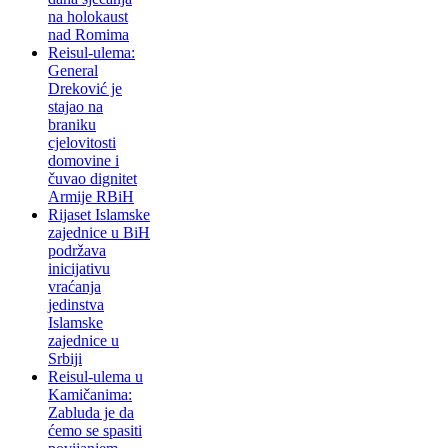
na holokaust
nad Romima
Reisul-ulema:
General
Dreković je
stajao na
braniku
cjelovitosti
domovine i
čuvao dignitet
Armije RBiH
Rijaset Islamske
zajednice u BiH
podržava
inicijativu
vraćanja
jedinstva
Islamske
zajednice u
Srbiji
Reisul-ulema u
Kamičanima:
Zabluda je da
ćemo se spasiti