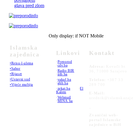
povijanjem
glava pred zlom
Only display: if NOT Mobile
Islamska
Linkovi
Kontakt
zajednica
•
Preporod
•Reisu-l-ulema
•
cdv.ba
Adresa:
Kovači br.
•Sabor
•
Radio BIR
36, 71000 Sarajevo
•Rijaset
•
iitb.ba
•Ustavni sud
•
vakuf.ba
Telefon:
+387 33
•
ghb.ba
289 700
•Vijeće muftija
•
zekat.ba
•
El
Kalem
E-Mail:
•
Webmail
urednik@islamskazaje
•
MINA.ba
_
Zvanični web-
portal Islamske
zajednice u BiH