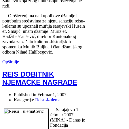
Sarajevu koja zbog unutrašnjih oštećenja ne
radi.
O oštećenjima na kupoli ove džamije i
potrebnim sredstvima za njenu sanaciju reisu-
l-ulemu su upoznali muftija sarajevski Husein
ef. Smajić, imam džamije Muriz ef.
Hadžibaščaušević, direktor Kantonalnog
zavoda za zaštitu kulturno-historijskih
spomenika Munib Buljina i član džamijskog
odbora Nihad Halilbegović.
Opširnije
REIS DOBITNIK
NJEMAČKE NAGRADE
Published in
Februar 1, 2007
Kategorija:
Reisu-l-ulema
Sarajajevo 1.
februar 2007.
(MINA) - Danas je
Fondacija