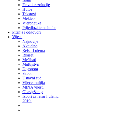
Islam
Fetve i rezolucije
Hutbe
Tekstovi
Mekteb
Vjeronauka
Prijedlozi teme hutbe
Pitanja i odgovori
Vijesti
Najnovije
Aktuelno
Reisu-l-ulema
Rijaset
Mešihati
Muftijstva
Dijaspora
Sabor
Ustavni sud
Vijeće muftija
MINA vijesti
Obavještenja
Izbori za reisu-l-ulemu
2019.