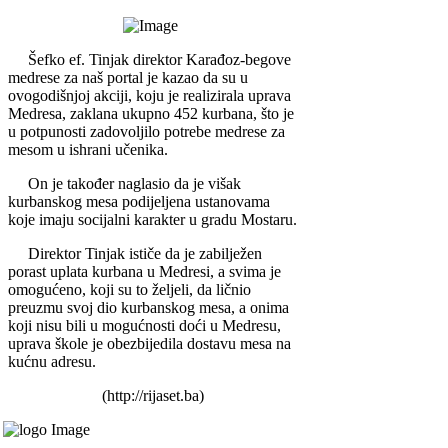
Šefko ef. Tinjak direktor Karađoz-begove
medrese za naš portal je kazao da su u
ovogodišnjoj akciji, koju je realizirala uprava
Medresa, zaklana ukupno 452 kurbana, što je
u potpunosti zadovoljilo potrebe medrese za
mesom u ishrani učenika.
On je također naglasio da je višak
kurbanskog mesa podijeljena ustanovama
koje imaju socijalni karakter u gradu Mostaru.
Direktor Tinjak ističe da je zabilježen
porast uplata kurbana u Medresi, a svima je
omogućeno, koji su to željeli, da ličnio
preuzmu svoj dio kurbanskog mesa, a onima
koji nisu bili u mogućnosti doći u Medresu,
uprava škole je obezbijedila dostavu mesa na
kućnu adresu.
(http://rijaset.ba)