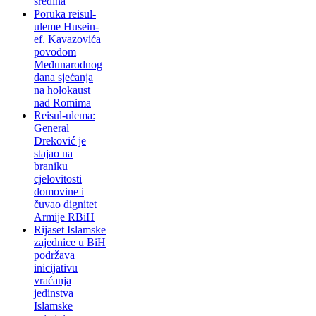
sredina
Poruka reisul-
uleme Husein-
ef. Kavazovića
povodom
Međunarodnog
dana sjećanja
na holokaust
nad Romima
Reisul-ulema:
General
Dreković je
stajao na
braniku
cjelovitosti
domovine i
čuvao dignitet
Armije RBiH
Rijaset Islamske
zajednice u BiH
podržava
inicijativu
vraćanja
jedinstva
Islamske