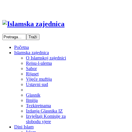
Početna
Islamska zajednica
O Islamskoj zajednici
Reisu-l-ulema
Sabor
Rijaset
Vijeće muftija
Ustavni sud
Glasnik
Ilmijja
Tezkiretnama
Izdanja Glasnika IZ
Izvještaji Komisije za
slobodu vjere
Dini Islam