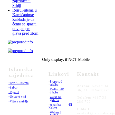
zajednice u
Srbiji
Reisul-ulema u
Kamičanima:
Zabluda je da
ćemo se spasiti
povijanjem
glava pred zlom
Only display: if NOT Mobile
Islamska
Linkovi
Kontakt
zajednica
•
Preporod
•Reisu-l-ulema
•
cdv.ba
Adresa:
Kovači br.
•Sabor
•
Radio BIR
36, 71000 Sarajevo
•Rijaset
•
iitb.ba
•Ustavni sud
•
vakuf.ba
Telefon:
+387 33
•
ghb.ba
289 700
•Vijeće muftija
•
zekat.ba
•
El
Kalem
E-Mail:
•
Webmail
urednik@islamskazaje