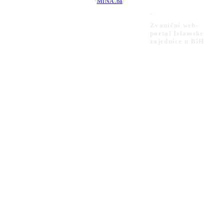
•
MINA.ba
_
Zvanični web-
portal Islamske
zajednice u BiH