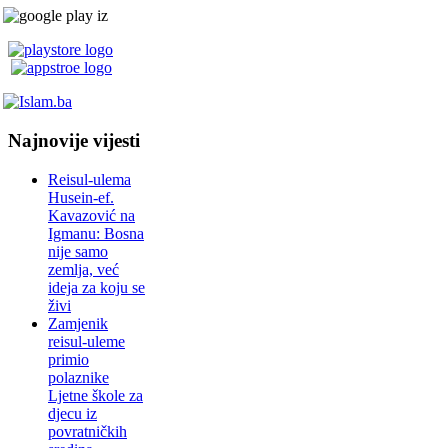
Najnovije vijesti
Reisul-ulema
Husein-ef.
Kavazović na
Igmanu: Bosna
nije samo
zemlja, već
ideja za koju se
živi
Zamjenik
reisul-uleme
primio
polaznike
Ljetne škole za
djecu iz
povratničkih