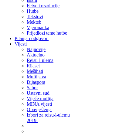
Islam
Fetve i rezolucije
Hutbe
Tekstovi
Mekteb
Vjeronauka
Prijedlozi teme hutbe
Pitanja i odgovori
Vijesti
Najnovije
Aktuelno
Reisu-l-ulema
Rijaset
Mešihati
Muftijstva
Dijaspora
Sabor
Ustavni sud
Vijeće muftija
MINA vijesti
Obavještenja
Izbori za reisu-l-ulemu
2019.