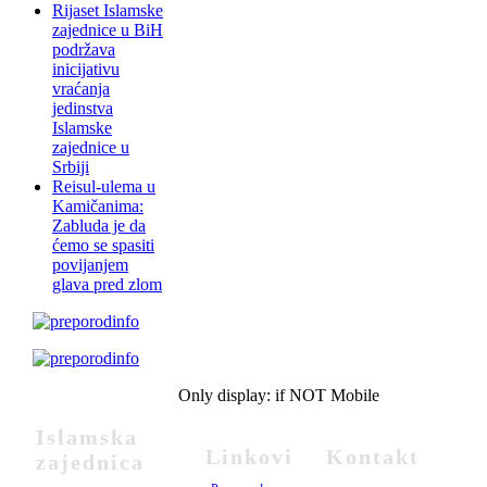
Rijaset Islamske
zajednice u BiH
podržava
inicijativu
vraćanja
jedinstva
Islamske
zajednice u
Srbiji
Reisul-ulema u
Kamičanima:
Zabluda je da
ćemo se spasiti
povijanjem
glava pred zlom
Only display: if NOT Mobile
Islamska
Linkovi
Kontakt
zajednica