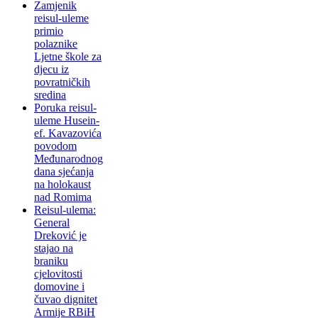
Zamjenik
reisul-uleme
primio
polaznike
Ljetne škole za
djecu iz
povratničkih
sredina
Poruka reisul-
uleme Husein-
ef. Kavazovića
povodom
Međunarodnog
dana sjećanja
na holokaust
nad Romima
Reisul-ulema:
General
Dreković je
stajao na
braniku
cjelovitosti
domovine i
čuvao dignitet
Armije RBiH