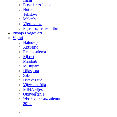
Islam
Fetve i rezolucije
Hutbe
Tekstovi
Mekteb
Vjeronauka
Prijedlozi teme hutbe
Pitanja i odgovori
Vijesti
Najnovije
Aktuelno
Reisu-l-ulema
Rijaset
Mešihati
Muftijstva
Dijaspora
Sabor
Ustavni sud
Vijeće muftija
MINA vijesti
Obavještenja
Izbori za reisu-l-ulemu
2019.