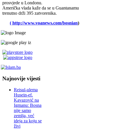
prosvjede u Londonu.
Američka vlada kaže da se u Guantanamu
trenutno drži 395 zatvorenika.
( http://www.voanews.com/bosnian
)
Najnovije vijesti
Reisul-ulema
Husein-ef.
Kavazović na
Igmanu: Bosna
nije samo
zemlja, već
ideja za koju se
živi