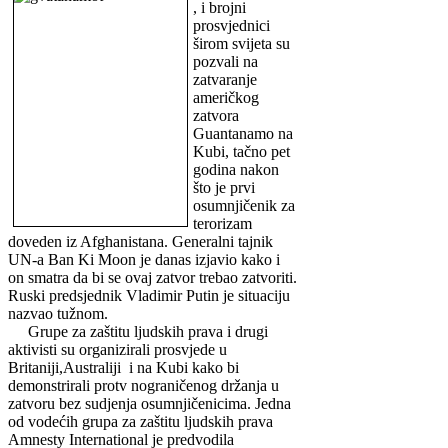
, i brojni
prosvjednici
širom svijeta su
pozvali na
zatvaranje
američkog
zatvora
Guantanamo na
Kubi, tačno pet
godina nakon
što je prvi
osumnjičenik za
terorizam
doveden iz Afghanistana. Generalni tajnik
UN-a Ban Ki Moon je danas izjavio kako i
on smatra da bi se ovaj zatvor trebao zatvoriti.
Ruski predsjednik Vladimir Putin je situaciju
nazvao tužnom.
Grupe za zaštitu ljudskih prava i drugi
aktivisti su organizirali prosvjede u
Britaniji,Australiji i na Kubi kako bi
demonstrirali protv nograničenog držanja u
zatvoru bez sudjenja osumnjičenicima. Jedna
od vodećih grupa za zaštitu ljudskih prava
Amnesty International je predvodila