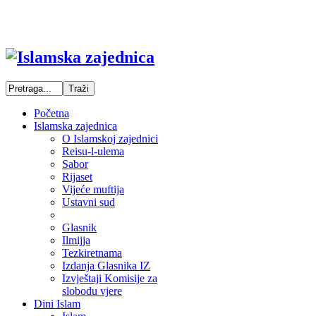
Početna
Islamska zajednica
O Islamskoj zajednici
Reisu-l-ulema
Sabor
Rijaset
Vijeće muftija
Ustavni sud
Glasnik
Ilmijja
Tezkiretnama
Izdanja Glasnika IZ
Izvještaji Komisije za
slobodu vjere
Dini Islam