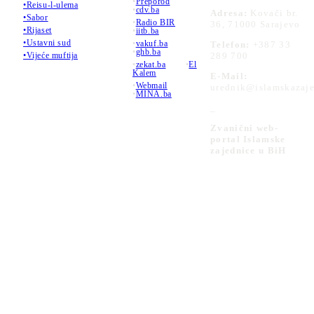
•
Preporod
•Reisu-l-ulema
•
cdv.ba
Adresa:
Kovači br.
•Sabor
•
Radio BIR
36, 71000 Sarajevo
•Rijaset
•
iitb.ba
•Ustavni sud
•
vakuf.ba
Telefon:
+387 33
•
ghb.ba
289 700
•Vijeće muftija
•
zekat.ba
•
El
Kalem
E-Mail:
•
Webmail
urednik@islamskazaje
•
MINA.ba
_
Zvanični web-
portal Islamske
zajednice u BiH