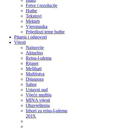
Islam
Fetve i rezolucije
Hutbe
Tekstovi
Mekteb
Vjeronauka
Prijedlozi teme hutbe
Pitanja i odgovori
Vijesti
Najnovije
Aktuelno
Reisu-l-ulema
Rijaset
Mešihati
Muftijstva
Dijaspora
Sabor
Ustavni sud
Vijeće muftija
MINA vijesti
Obavještenja
Izbori za reisu-l-ulemu
2019.