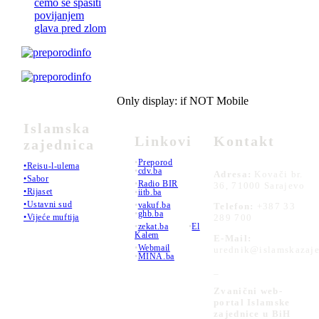
ćemo se spasiti
povijanjem
glava pred zlom
Only display: if NOT Mobile
Islamska
Linkovi
Kontakt
zajednica
•
Preporod
•Reisu-l-ulema
•
cdv.ba
Adresa:
Kovači br.
•Sabor
•
Radio BIR
36, 71000 Sarajevo
•Rijaset
•
iitb.ba
•Ustavni sud
•
vakuf.ba
Telefon:
+387 33
•
ghb.ba
289 700
•Vijeće muftija
•
zekat.ba
•
El
Kalem
E-Mail:
•
Webmail
urednik@islamskazaje
•
MINA.ba
_
Zvanični web-
portal Islamske
zajednice u BiH