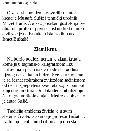
kontinuiranog rada.
O zastavi i amblemu govorili su autor
kreacije Mustafa Sušić i tehnički urednik
Mirzet Hamzić, a kao poseban gost skupu se
obratio i profesor povijesti islamske kulture i
civilizacije na Fakultetu islamskih nauka
Ismet Bušatlić.
Zlatni krug
Na bordo podlozi ucrtan je zlatni krug u
kome je u tugransko-kaligrafskom liku
harfovima ispisan naziv medrese i go­dina
njenog nastanka po hidžri. Sve to uramljeno
je sa šesnaestokrakom zvijezdom sačinjenom
od četiri isprepletena kvadrata koji su simbol
zbijenog prosto­ra. Oni također simboliziraju i
četiri godine školovanja u Me­dresi - objasnio
je autor Sušić.
Tradicija amblema živjela je u svim
sferama života, istaknuo je profesor Bušatlić,
i zato nije neobično da ih ima i jedna škola.