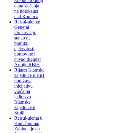
Međunarodnog
dana sjećanja
na holokaust
nad Romima
Reisul-ulema:
General
Dreković je
stajao na
braniku
cjelovitosti
domovine i
čuvao dignitet
Armije RBiH
Rijaset Islamske
zajednice u BiH
podržava
inicijativu
vraćanja
jedinstva
Islamske
zajednice u
Srbiji
Reisul-ulema u
Kamičanima:
Zabluda je da