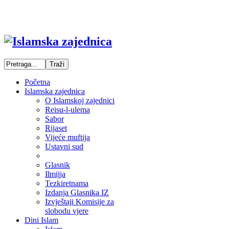
Početna
Islamska zajednica
O Islamskoj zajednici
Reisu-l-ulema
Sabor
Rijaset
Vijeće muftija
Ustavni sud
Glasnik
Ilmijja
Tezkiretnama
Izdanja Glasnika IZ
Izvještaji Komisije za
slobodu vjere
Dini Islam