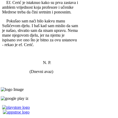
Ef. Cerić je istaknuo kako su prva zastava i
amblem vri­jednost koja profesore i učeni­ke
Medrese treba da čini sre­tnim i ponosnim.
Pokušao sam naći bilo ka­kvu manu
Sušićevom djelu. I baš kad sam mislio da sam
je našao, shvatio sam da nisam upravu. Nema
mane njego­vom djelu, jer na njemu je
ispisano sve ono što je bitno za ovu ustanovu
- rekao je ef. Cerić.
N. P.
(Dnevni avaz)