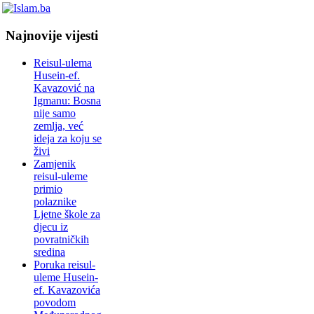
Najnovije vijesti
Reisul-ulema
Husein-ef.
Kavazović na
Igmanu: Bosna
nije samo
zemlja, već
ideja za koju se
živi
Zamjenik
reisul-uleme
primio
polaznike
Ljetne škole za
djecu iz
povratničkih
sredina
Poruka reisul-
uleme Husein-
ef. Kavazovića
povodom