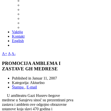
Vaktija
Kontakt
English
A+
A
A-
PROMOCIJA AMBLEMA I
ZASTAVE GH MEDRESE
Published in
Januar 11, 2007
Kategorija:
Aktuelno
Štampa
,
E-mail
U amfiteatru Gazi Husrev-begove
medrese u Sarajevu si­noć su prezentirani prva
zastava i amblem ove odgojno obrazo­vne
ustanove koja slavi 470 go­dina i