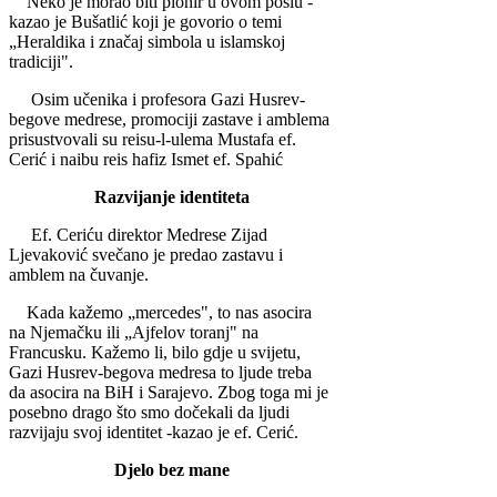
Neko je morao biti pionir u ovom poslu -
kazao je Bušatlić koji je govorio o temi
„Heraldi­ka i značaj simbola u islamskoj
tradiciji".
Osim učenika i profesora Ga­zi Husrev-
begove medrese, pro­mociji zastave i amblema
prisustvovali su reisu-l-ulema Musta­fa ef.
Cerić i naibu reis hafiz Ismet ef. Spahić
Razvijanje identiteta
Ef. Ceriću direktor Medrese Zijad
Ljevaković svečano je pre­dao zastavu i
amblem na čuvanje.
Kada kažemo „mercedes", to nas asocira
na Njemačku ili „Ajfelov toranj" na
Francusku. Kažemo li, bilo gdje u svijetu,
Gazi Husrev-begova medresa to ljude treba
da asocira na BiH i Sarajevo. Zbog toga mi je
pose­bno drago što smo dočekali da ljudi
razvijaju svoj identitet -kazao je ef. Cerić.
Djelo bez mane