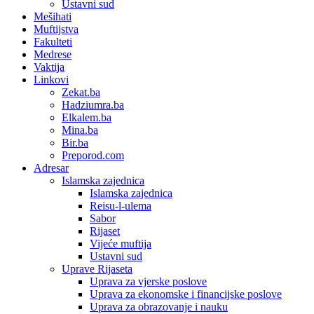
Ustavni sud
Mešihati
Muftijstva
Fakulteti
Medrese
Vaktija
Linkovi
Zekat.ba
Hadziumra.ba
Elkalem.ba
Mina.ba
Bir.ba
Preporod.com
Adresar
Islamska zajednica
Islamska zajednica
Reisu-l-ulema
Sabor
Rijaset
Vijeće muftija
Ustavni sud
Uprave Rijaseta
Uprava za vjerske poslove
Uprava za ekonomske i financijske poslove
Uprava za obrazovanje i nauku