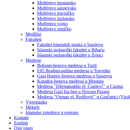
Muftijstvo mostarsko
Muftijstvo sarajevsko
Muftijstvo travničko
Muftijstvo tuzlansko
Muftijstvo vojno
Muftijstvo zeničko
Medžlisi
Fakulteti
Fakultet islamskih nauka u Sarajevu
Islamski pedagoški fakultet u Bihaću
Islamski pedagoški fakultet u Zenici
Medrese
Behram-begova medresa u Tuzli
Elči Ibrahim-pašina medresa u Travniku
Gazi Husrev-begova medresa u Sarajevu
Karađoz-begova medresa u Mostaru
Medresa "Džemaluddin ef. Čauševć" u Cazinu
Medresa Gazi Isa-beg u Novom Pazaru
Medresa "Osman ef. Redžović" u Gračanici (Viso
Vjeronauka
Mekteb
Islamske zajednice u regionu
Kontakt
English
Dini islam