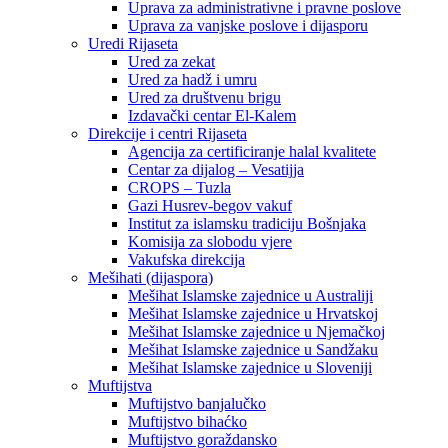
Uprava za administrativne i pravne poslove
Uprava za vanjske poslove i dijasporu
Uredi Rijaseta
Ured za zekat
Ured za hadž i umru
Ured za društvenu brigu
Izdavački centar El-Kalem
Direkcije i centri Rijaseta
Agencija za certificiranje halal kvalitete
Centar za dijalog – Vesatijja
CROPS – Tuzla
Gazi Husrev-begov vakuf
Institut za islamsku tradiciju Bošnjaka
Komisija za slobodu vjere
Vakufska direkcija
Mešihati (dijaspora)
Mešihat Islamske zajednice u Australiji
Mešihat Islamske zajednice u Hrvatskoj
Mešihat Islamske zajednice u Njemačkoj
Mešihat Islamske zajednice u Sandžaku
Mešihat Islamske zajednice u Sloveniji
Muftijstva
Muftijstvo banjalučko
Muftijstvo bihaćko
Muftijstvo goraždansko