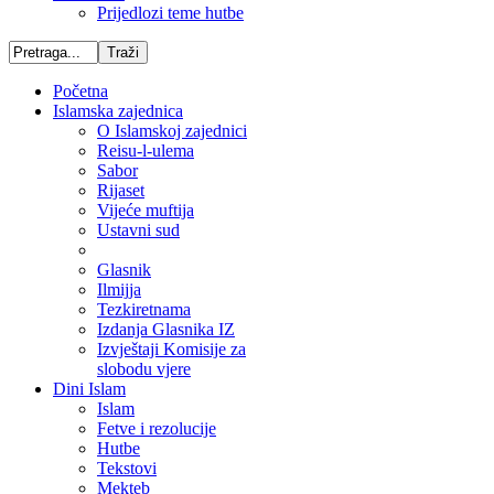
Prijedlozi teme hutbe
Početna
Islamska zajednica
O Islamskoj zajednici
Reisu-l-ulema
Sabor
Rijaset
Vijeće muftija
Ustavni sud
Glasnik
Ilmijja
Tezkiretnama
Izdanja Glasnika IZ
Izvještaji Komisije za
slobodu vjere
Dini Islam
Islam
Fetve i rezolucije
Hutbe
Tekstovi
Mekteb