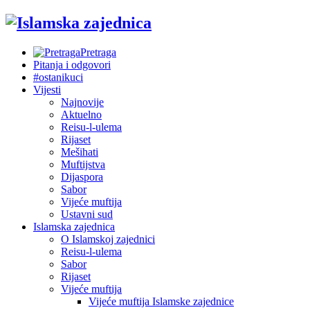
Pretraga
Pitanja i odgovori
#ostanikuci
Vijesti
Najnovije
Aktuelno
Reisu-l-ulema
Rijaset
Mešihati
Muftijstva
Dijaspora
Sabor
Vijeće muftija
Ustavni sud
Islamska zajednica
O Islamskoj zajednici
Reisu-l-ulema
Sabor
Rijaset
Vijeće muftija
Vijeće muftija Islamske zajednice