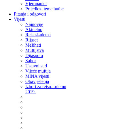
Vjeronauka
Prijedlozi teme hutbe
Pitanja i odgovori
Vijesti
Najnovije
Aktuelno
Reisu-l-ulema
Rijaset
Mešihati
Muftijstva
Dijaspora
Sabor
Ustavni sud
Vijeće muftija
MINA vijesti
Obavještenja
Izbori za reisu-l-ulemu
2019.