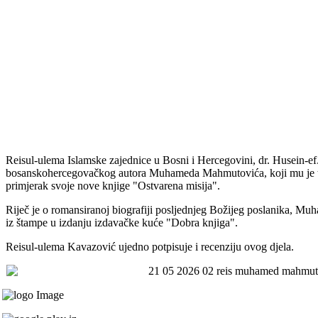
Reisul-ulema Islamske zajednice u Bosni i Hercegovini, dr. Husein-ef
bosanskohercegovačkog autora Muhameda Mahmutovića, koji mu je t
primjerak svoje nove knjige "Ostvarena misija".
Riječ je o romansiranoj biografiji posljednjeg Božijeg poslanika, Muh
iz štampe u izdanju izdavačke kuće "Dobra knjiga".
Reisul-ulema Kavazović ujedno potpisuje i recenziju ovog djela.