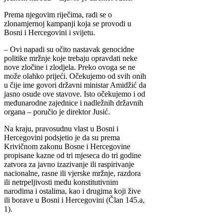
Prema njegovim riječima, radi se o
zlonamjernoj kampanji koja se provodi u
Bosni i Hercegovini i svijetu.
– Ovi napadi su očito nastavak genocidne
politike mržnje koje trebaju opravdati neke
nove zločine i zlodjela. Preko ovoga se ne
može olahko prijeći. Očekujemo od svih onih
u čije ime govori državni ministar Amidžić da
jasno osude ove stavove. Isto očekujemo i od
međunarodne zajednice i nadležnih državnih
organa – poručio je direktor Jusić.
Na kraju, pravosudnu vlast u Bosni i
Hercegovini podsjetio je da su prema
Krivičnom zakonu Bosne i Hercegovine
propisane kazne od tri mjeseca do tri godine
zatvora za javno izazivanje ili raspirivanje
nacionalne, rasne ili vjerske mržnje, razdora
ili netrpeljivosti među konstitutivnim
narodima i ostalima, kao i drugima koji žive
ili borave u Bosni i Hercegovini (Član 145.a,
1).