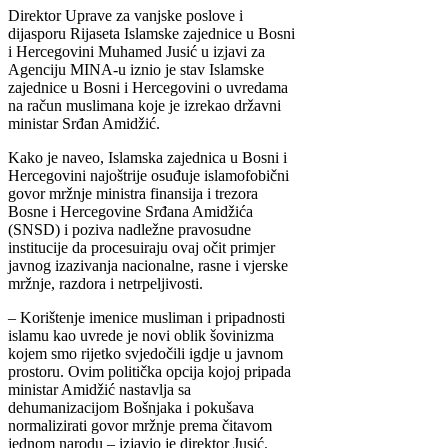
Direktor Uprave za vanjske poslove i
dijasporu Rijaseta Islamske zajednice u Bosni
i Hercegovini Muhamed Jusić u izjavi za
Agenciju MINA-u iznio je stav Islamske
zajednice u Bosni i Hercegovini o uvredama
na račun muslimana koje je izrekao državni
ministar Srđan Amidžić.
Kako je naveo, Islamska zajednica u Bosni i
Hercegovini najoštrije osuđuje islamofobični
govor mržnje ministra finansija i trezora
Bosne i Hercegovine Srđana Amidžića
(SNSD) i poziva nadležne pravosudne
institucije da procesuiraju ovaj očit primjer
javnog izazivanja nacionalne, rasne i vjerske
mržnje, razdora i netrpeljivosti.
– Korištenje imenice musliman i pripadnosti
islamu kao uvrede je novi oblik šovinizma
kojem smo rijetko svjedočili igdje u javnom
prostoru. Ovim politička opcija kojoj pripada
ministar Amidžić nastavlja sa
dehumanizacijom Bošnjaka i pokušava
normalizirati govor mržnje prema čitavom
jednom narodu – izjavio je direktor Jusić.