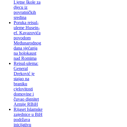
Ljetne škole za
djecu iz
povratničkih
sredina
Poruka reisul-
uleme Husein-
ef. Kavazovića
povodom
Međunarodnog
dana sjećanja
na holokaust
nad Romima
Reisul-ulema:
General
Dreković je
stajao na
braniku
cjelovitosti
domovine i
čuvao dignitet
Armije RBiH
Rijaset Islamske
zajednice u BiH
podržava
inicijativu