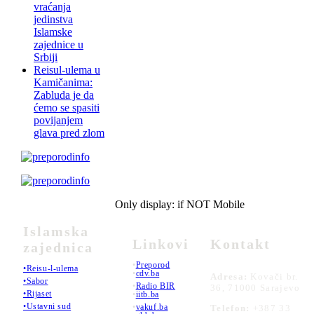
vraćanja
jedinstva
Islamske
zajednice u
Srbiji
Reisul-ulema u
Kamičanima:
Zabluda je da
ćemo se spasiti
povijanjem
glava pred zlom
Only display: if NOT Mobile
Islamska
Linkovi
Kontakt
zajednica
•
Preporod
•Reisu-l-ulema
•
cdv.ba
Adresa:
Kovači br.
•Sabor
•
Radio BIR
36, 71000 Sarajevo
•Rijaset
•
iitb.ba
•Ustavni sud
•
vakuf.ba
Telefon:
+387 33