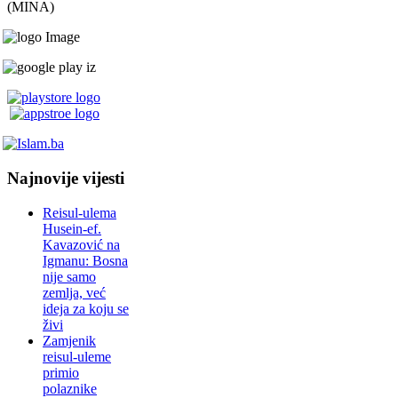
(MINA)
Najnovije vijesti
Reisul-ulema
Husein-ef.
Kavazović na
Igmanu: Bosna
nije samo
zemlja, već
ideja za koju se
živi
Zamjenik
reisul-uleme
primio
polaznike