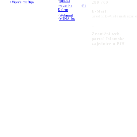
•
ghb.ba
289 700
•Vijeće muftija
•
zekat.ba
•
El
Kalem
E-Mail:
•
Webmail
urednik@islamskazaje
•
MINA.ba
_
Zvanični web-
portal Islamske
zajednice u BiH