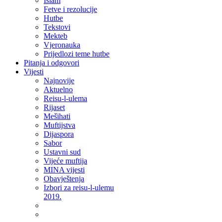
Islam
Fetve i rezolucije
Hutbe
Tekstovi
Mekteb
Vjeronauka
Prijedlozi teme hutbe
Pitanja i odgovori
Vijesti
Najnovije
Aktuelno
Reisu-l-ulema
Rijaset
Mešihati
Muftijstva
Dijaspora
Sabor
Ustavni sud
Vijeće muftija
MINA vijesti
Obavještenja
Izbori za reisu-l-ulemu
2019.