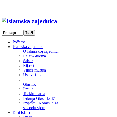
Početna
Islamska zajednica
O Islamskoj zajednici
Reisu-l-ulema
Sabor
Rijaset
Vijeće muftija
Ustavni sud
Glasnik
Ilmijja
Tezkiretnama
Izdanja Glasnika IZ
Izvještaji Komisije za
slobodu vjere
Dini Islam