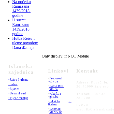
Na početku
Ramazana
1439/2018.
godine
U susret
Ramazanu
1439/2018.
godine
Hutba Reisu-l-
uleme povodom
Dana džamija
Only display: if NOT Mobile
Islamska
Linkovi
Kontakt
zajednica
•
Preporod
•Reisu-l-ulema
•
cdv.ba
Adresa:
Kovači br.
•Sabor
•
Radio BIR
36, 71000 Sarajevo
•Rijaset
•
iitb.ba
•Ustavni sud
•
vakuf.ba
Telefon:
+387 33
•
ghb.ba
289 700
•Vijeće muftija
•
zekat.ba
•
El
Kalem
E-Mail:
•
Webmail
urednik@islamskazaje
•
MINA.ba