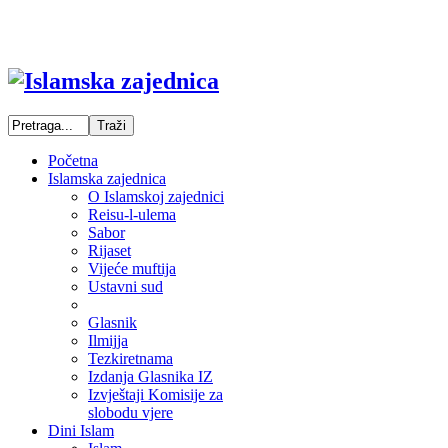
Početna
Islamska zajednica
O Islamskoj zajednici
Reisu-l-ulema
Sabor
Rijaset
Vijeće muftija
Ustavni sud
Glasnik
Ilmijja
Tezkiretnama
Izdanja Glasnika IZ
Izvještaji Komisije za
slobodu vjere
Dini Islam