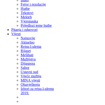
Islam
Fetve i rezolucije
Hutbe
Tekstovi
Mekteb
Vjeronauka
Prijedlozi teme hutbe
Pitanja i odgovori
Vijesti
Najnovije
Aktuelno
Reisu-l-ulema
Rijaset
Mešihati
Muftijstva
Dijaspora
Sabor
Ustavni sud
Vijeće muftija
MINA vijesti
Obavještenja
Izbori za reisu-l-ulemu
2019.