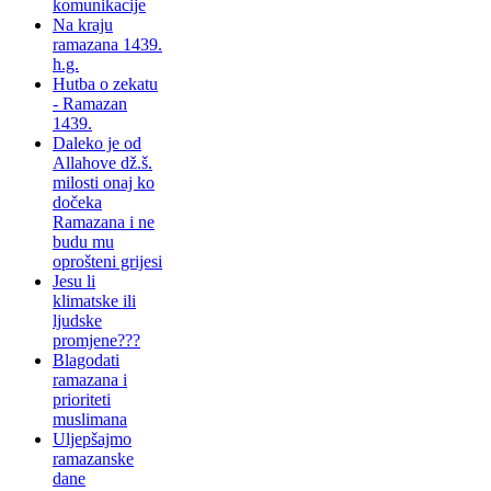
komunikacije
Na kraju
ramazana 1439.
h.g.
Hutba o zekatu
- Ramazan
1439.
Daleko je od
Allahove dž.š.
milosti onaj ko
dočeka
Ramazana i ne
budu mu
oprošteni grijesi
Jesu li
klimatske ili
ljudske
promjene???
Blagodati
ramazana i
prioriteti
muslimana
Uljepšajmo
ramazanske
dane