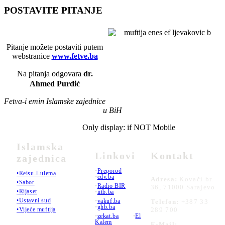
POSTAVITE PITANJE
Pitanje možete postaviti putem
webstranice
www.fetve.ba
Na pitanja odgovara
dr.
Ahmed Purdić
Fetva-i emin Islamske zajednice
u BiH
Only display: if NOT Mobile
Islamska
Linkovi
Kontakt
zajednica
•
Preporod
•Reisu-l-ulema
•
cdv.ba
Adresa:
Kovači br.
•Sabor
•
Radio BIR
36, 71000 Sarajevo
•Rijaset
•
iitb.ba
•Ustavni sud
•
vakuf.ba
Telefon:
+387 33
•
ghb.ba
289 700
•Vijeće muftija
•
zekat.ba
•
El
Kalem
E-Mail: