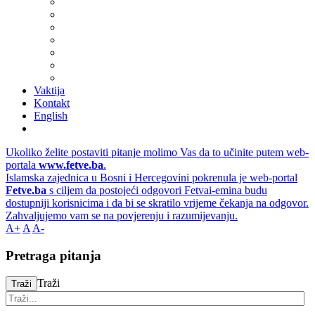
Vaktija
Kontakt
English
Ukoliko želite postaviti pitanje molimo Vas da to učinite putem web-
portala
www.fetve.ba
.
Islamska zajednica u Bosni i Hercegovini pokrenula je web-portal
Fetve.ba
s ciljem da postojeći odgovori Fetvai-emina budu
dostupniji korisnicima i da bi se skratilo vrijeme čekanja na odgovor.
Zahvaljujemo vam se na povjerenju i razumijevanju.
A+
A
A-
Pretraga pitanja
Traži
Traži