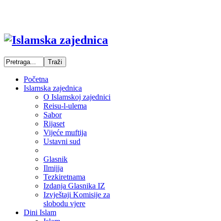
Početna
Islamska zajednica
O Islamskoj zajednici
Reisu-l-ulema
Sabor
Rijaset
Vijeće muftija
Ustavni sud
Glasnik
Ilmijja
Tezkiretnama
Izdanja Glasnika IZ
Izvještaji Komisije za
slobodu vjere
Dini Islam