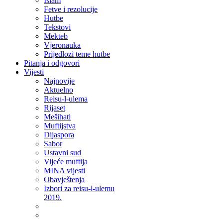
Islam
Fetve i rezolucije
Hutbe
Tekstovi
Mekteb
Vjeronauka
Prijedlozi teme hutbe
Pitanja i odgovori
Vijesti
Najnovije
Aktuelno
Reisu-l-ulema
Rijaset
Mešihati
Muftijstva
Dijaspora
Sabor
Ustavni sud
Vijeće muftija
MINA vijesti
Obavještenja
Izbori za reisu-l-ulemu
2019.