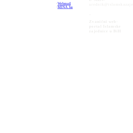
•
Webmail
urednik@islamskazaje
•
MINA.ba
_
Zvanični web-
portal Islamske
zajednice u BiH