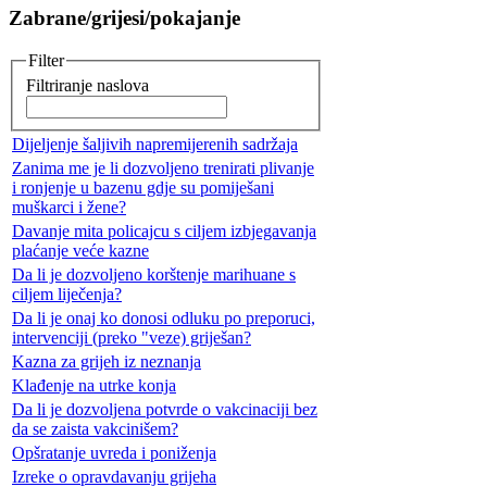
Zabrane/grijesi/pokajanje
Filter
Filtriranje naslova
Dijeljenje šaljivih napremijerenih sadržaja
Zanima me je li dozvoljeno trenirati plivanje
i ronjenje u bazenu gdje su pomiješani
muškarci i žene?
Davanje mita policajcu s ciljem izbjegavanja
plaćanje veće kazne
Da li je dozvoljeno korštenje marihuane s
ciljem liječenja?
Da li je onaj ko donosi odluku po preporuci,
intervenciji (preko "veze) griješan?
Kazna za grijeh iz neznanja
Klađenje na utrke konja
Da li je dozvoljena potvrde o vakcinaciji bez
da se zaista vakcinišem?
Opšratanje uvreda i poniženja
Izreke o opravdavanju grijeha