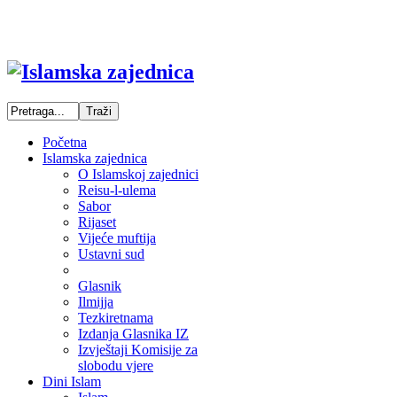
Početna
Islamska zajednica
O Islamskoj zajednici
Reisu-l-ulema
Sabor
Rijaset
Vijeće muftija
Ustavni sud
Glasnik
Ilmijja
Tezkiretnama
Izdanja Glasnika IZ
Izvještaji Komisije za
slobodu vjere
Dini Islam