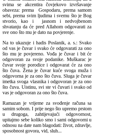
svima se akcentira čovjekovo izvršavanje
obaveza: prema Gospodaru, prema samom
sebi, prema svim ljudima i svemu što je Bog
stvorio, kao i jasnom i nedvojbenom
shvatanju da će pred Allahom odgovarati za
sve ono što mu je dato na povjerenje.
Na to ukazuje i hadis Poslanik, a. s.: Svako
od vas je čuvar i svako će odgovarati za ono
što mu je povjereno. Vođa je čuvar i bit će
odgovoran za svoje podanike. Muškarac je
čuvar svoje porodice i odgovarat će za ono
što čuva. Žena je čuvar kuće svoga muža i
odgovorna je za ono što čuva. Sluga je čuvar
imetka svoga vlasnika i odgovoran je za ono
što čuva. Uistinu, svi ste vi čuvari i svako od
vas je odgovoran za ono što čuva.
Ramazan je vrijeme za svođenje računa sa
samim sobom. I prije nego što upremo prstom
u drugoga, zahtijevajući odgovornost,
upitajmo sebe koliko smo i sami odgovorni u
odnosu na date nam blagodati: život, zdravlje,
sposobnost govora, vid, sluh...