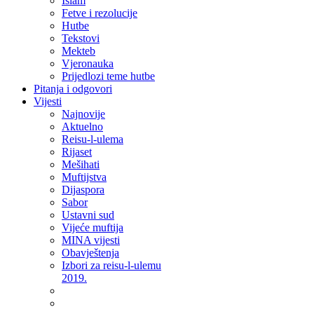
Islam
Fetve i rezolucije
Hutbe
Tekstovi
Mekteb
Vjeronauka
Prijedlozi teme hutbe
Pitanja i odgovori
Vijesti
Najnovije
Aktuelno
Reisu-l-ulema
Rijaset
Mešihati
Muftijstva
Dijaspora
Sabor
Ustavni sud
Vijeće muftija
MINA vijesti
Obavještenja
Izbori za reisu-l-ulemu
2019.