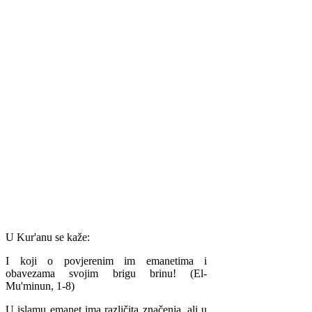
U Kur'anu se kaže:
I koji o povjerenim im emanetima i
obavezama svojim brigu brinu! (El-
Mu'minun, 1-8)
U islamu emanet ima različita značenja, ali u