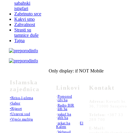
sabahski
istigfari
Zabrinuto srce
Kakvi smo
Zahvalnost
Strasti su
tamnice duše
Tajna
Only display: if NOT Mobile
Islamska
Linkovi
Kontakt
zajednica
•
Preporod
•Reisu-l-ulema
•
cdv.ba
Adresa:
Kovači br.
•Sabor
•
Radio BIR
36, 71000 Sarajevo
•Rijaset
•
iitb.ba
•Ustavni sud
•
vakuf.ba
Telefon:
+387 33
•
ghb.ba
289 700
•Vijeće muftija
•
zekat.ba
•
El
Kalem
E-Mail:
•
Webmail
urednik@islamskazaje