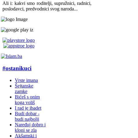
Ali i: kakvi smo roditelji, supružnici, radnici,
poslodavci, predvodnici svog naroda...
#ostanikuci
Vrste imana
Šejtanske
zamke
Bićeš s onim
koga voliš
I rad je ibadet
Budi dobar -
budi najbolji
Naređuj dobro i
kloni se zla
Akšamski i