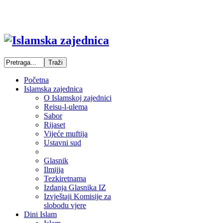
Početna
Islamska zajednica
O Islamskoj zajednici
Reisu-l-ulema
Sabor
Rijaset
Vijeće muftija
Ustavni sud
Glasnik
Ilmijja
Tezkiretnama
Izdanja Glasnika IZ
Izvještaji Komisije za
slobodu vjere
Dini Islam