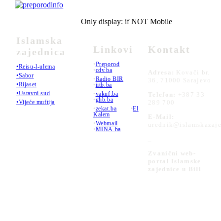
Only display: if NOT Mobile
Islamska
Linkovi
Kontakt
zajednica
•
Preporod
•Reisu-l-ulema
•
cdv.ba
Adresa:
Kovači br.
•Sabor
•
Radio BIR
36, 71000 Sarajevo
•Rijaset
•
iitb.ba
•Ustavni sud
•
vakuf.ba
Telefon:
+387 33
•
ghb.ba
289 700
•Vijeće muftija
•
zekat.ba
•
El
Kalem
E-Mail:
•
Webmail
urednik@islamskazaje
•
MINA.ba
_
Zvanični web-
portal Islamske
zajednice u BiH