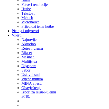
Islam
Fetve i rezolucije
Hutbe
Tekstovi
Mekteb
Vjeronauka
Prijedlozi teme hutbe
Pitanja i odgovori
Vijesti
Najnovije
Aktuelno
Reisu-l-ulema
Rijaset
Mešihati
Muftijstva
Dijaspora
Sabor
Ustavni sud
Vijeće muftija
MINA vijesti
Obavještenja
Izbori za reisu-l-ulemu
2019.