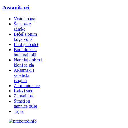
#ostanikuci
Vrste imana
Šejtanske
zamke
Bićeš s onim
koga voliš
I rad je ibadet
Budi dobar -
budi najbolji
Naređuj dobro i
kloni se zla
Akšamski i
sabahski
istigfari
Zabrinuto srce
Kakvi smo
Zahvalnost
Strasti su
tamnice duše
Tajna