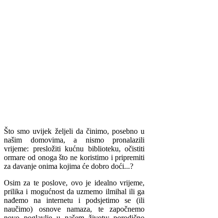
Što smo uvijek željeli da činimo, posebno u
našim domovima, a nismo pronalazili
vrijeme: presložiti kućnu biblioteku, očistiti
ormare od onoga što ne koristimo i pripremiti
za davanje onima kojima će dobro doći...?
Osim za te poslove, ovo je idealno vrijeme,
prilika i mogućnost da uzmemo ilmihal ili ga
nađemo na internetu i podsjetimo se (ili
naučimo) osnove namaza, te započnemo
novo poglavlje u našem životu: porodično