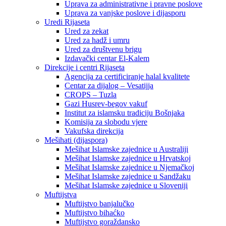
Uprava za administrativne i pravne poslove
Uprava za vanjske poslove i dijasporu
Uredi Rijaseta
Ured za zekat
Ured za hadž i umru
Ured za društvenu brigu
Izdavački centar El-Kalem
Direkcije i centri Rijaseta
Agencija za certificiranje halal kvalitete
Centar za dijalog – Vesatijja
CROPS – Tuzla
Gazi Husrev-begov vakuf
Institut za islamsku tradiciju Bošnjaka
Komisija za slobodu vjere
Vakufska direkcija
Mešihati (dijaspora)
Mešihat Islamske zajednice u Australiji
Mešihat Islamske zajednice u Hrvatskoj
Mešihat Islamske zajednice u Njemačkoj
Mešihat Islamske zajednice u Sandžaku
Mešihat Islamske zajednice u Sloveniji
Muftijstva
Muftijstvo banjalučko
Muftijstvo bihaćko
Muftijstvo goraždansko