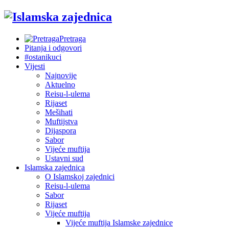
Pretraga
Pitanja i odgovori
#ostanikuci
Vijesti
Najnovije
Aktuelno
Reisu-l-ulema
Rijaset
Mešihati
Muftijstva
Dijaspora
Sabor
Vijeće muftija
Ustavni sud
Islamska zajednica
O Islamskoj zajednici
Reisu-l-ulema
Sabor
Rijaset
Vijeće muftija
Vijeće muftija Islamske zajednice