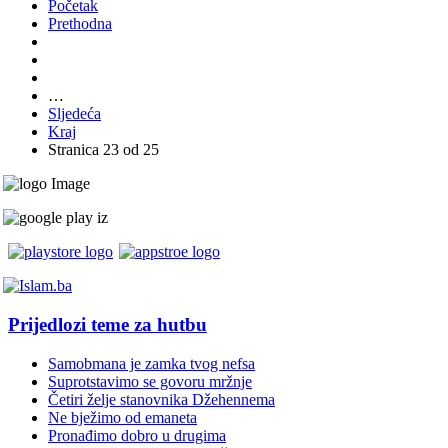
Početak
Prethodna
…
Sljedeća
Kraj
Stranica 23 od 25
Prijedlozi teme za hutbu
Samobmana je zamka tvog nefsa
Suprotstavimo se govoru mržnje
Četiri želje stanovnika Džehennema
Ne bježimo od emaneta
Pronađimo dobro u drugima