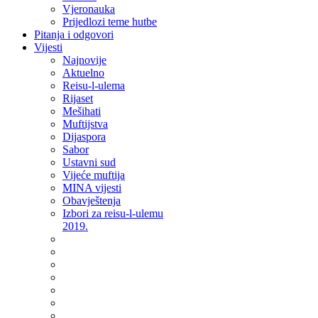
Vjeronauka
Prijedlozi teme hutbe
Pitanja i odgovori
Vijesti
Najnovije
Aktuelno
Reisu-l-ulema
Rijaset
Mešihati
Muftijstva
Dijaspora
Sabor
Ustavni sud
Vijeće muftija
MINA vijesti
Obavještenja
Izbori za reisu-l-ulemu
2019.