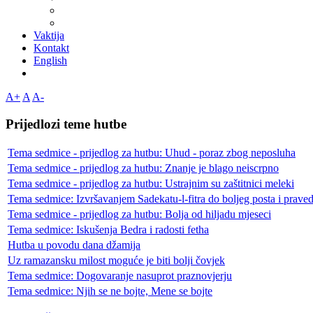
Vaktija
Kontakt
English
A+
A
A-
Prijedlozi teme hutbe
Tema sedmice - prijedlog za hutbu: Uhud - poraz zbog neposluha
Tema sedmice - prijedlog za hutbu: Znanje je blago neiscrpno
Tema sedmice - prijedlog za hutbu: Ustrajnim su zaštitnici meleki
Tema sedmice: Izvršavanjem Sadekatu-l-fitra do boljeg posta i praved
Tema sedmice - prijedlog za hutbu: Bolja od hiljadu mjeseci
Tema sedmice: Iskušenja Bedra i radosti fetha
Hutba u povodu dana džamija
Uz ramazansku milost moguće je biti bolji čovjek
Tema sedmice: Dogovaranje nasuprot praznovjerju
Tema sedmice: Njih se ne bojte, Mene se bojte