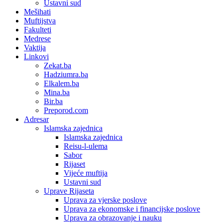
Ustavni sud
Mešihati
Muftijstva
Fakulteti
Medrese
Vaktija
Linkovi
Zekat.ba
Hadziumra.ba
Elkalem.ba
Mina.ba
Bir.ba
Preporod.com
Adresar
Islamska zajednica
Islamska zajednica
Reisu-l-ulema
Sabor
Rijaset
Vijeće muftija
Ustavni sud
Uprave Rijaseta
Uprava za vjerske poslove
Uprava za ekonomske i financijske poslove
Uprava za obrazovanje i nauku