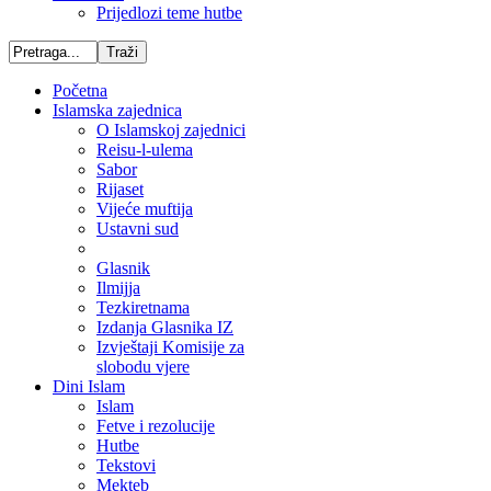
Prijedlozi teme hutbe
Početna
Islamska zajednica
O Islamskoj zajednici
Reisu-l-ulema
Sabor
Rijaset
Vijeće muftija
Ustavni sud
Glasnik
Ilmijja
Tezkiretnama
Izdanja Glasnika IZ
Izvještaji Komisije za
slobodu vjere
Dini Islam
Islam
Fetve i rezolucije
Hutbe
Tekstovi
Mekteb