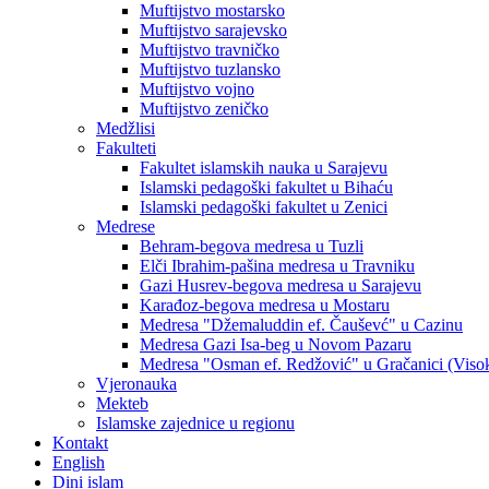
Muftijstvo mostarsko
Muftijstvo sarajevsko
Muftijstvo travničko
Muftijstvo tuzlansko
Muftijstvo vojno
Muftijstvo zeničko
Medžlisi
Fakulteti
Fakultet islamskih nauka u Sarajevu
Islamski pedagoški fakultet u Bihaću
Islamski pedagoški fakultet u Zenici
Medrese
Behram-begova medresa u Tuzli
Elči Ibrahim-pašina medresa u Travniku
Gazi Husrev-begova medresa u Sarajevu
Karađoz-begova medresa u Mostaru
Medresa "Džemaluddin ef. Čauševć" u Cazinu
Medresa Gazi Isa-beg u Novom Pazaru
Medresa "Osman ef. Redžović" u Gračanici (Viso
Vjeronauka
Mekteb
Islamske zajednice u regionu
Kontakt
English
Dini islam