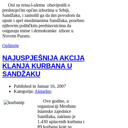
Oni su reisu-l-ulemu obavijestili o
predstojećim općim izborima u Srbiji,
Sandžaku, i zamolili ga da tim povodom da
upute i apel muslimanima Sandžaka, posebno
njihovim političkim predstavnicima da
osiguraju mirne i demokratske izbore u
Novom Pazaru.
Opširnije
NAJUSPJEŠNIJA AKCIJA
KLANJA KURBANA U
SANDŽAKU
Published in
Januar 16, 2007
Kategorija:
Aktuelno
Ove godine, u
organizaciji Mesihata
Islamske zajednice
Sandžaka, zaklano je
1.430 uplacenih kurbana i
89 kurbana koje su