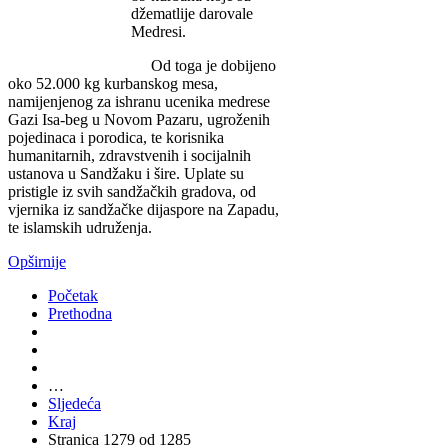
džematlije darovale
Medresi.
Od toga je dobijeno
oko 52.000 kg kurbanskog mesa,
namijenjenog za ishranu ucenika medrese
Gazi Isa-beg u Novom Pazaru, ugroženih
pojedinaca i porodica, te korisnika
humanitarnih, zdravstvenih i socijalnih
ustanova u Sandžaku i šire. Uplate su
pristigle iz svih sandžačkih gradova, od
vjernika iz sandžačke dijaspore na Zapadu,
te islamskih udruženja.
Opširnije
Početak
Prethodna
…
Sljedeća
Kraj
Stranica 1279 od 1285