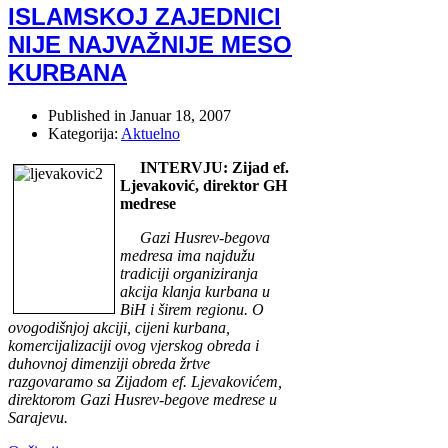
ISLAMSKOJ ZAJEDNICI
NIJE NAJVAŽNIJE MESO
KURBANA
Published in
Januar 18, 2007
Kategorija:
Aktuelno
INTERVJU: Zijad ef.
Ljevaković, direktor GH
medrese
Gazi Husrev-begova
medresa ima najdužu
tradiciji organiziranja
akcija klanja kurbana u
BiH i širem regionu. O
ovogodišnjoj akciji, cijeni kurbana,
komercijalizaciji ovog vjerskog obreda i
duhovnoj dimenziji obreda žrtve
razgovaramo sa Zijadom ef. Ljevakovićem,
direktorom Gazi Husrev-begove medrese u
Sarajevu.