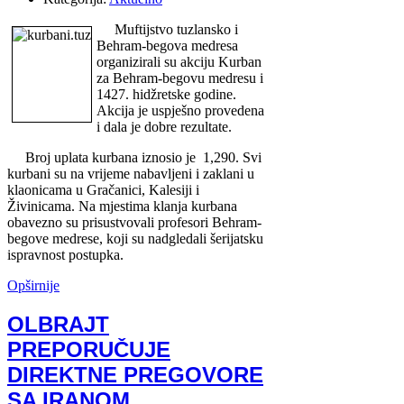
Muftijstvo tuzlansko i
Behram-begova medresa
organizirali su akciju Kurban
za Behram-begovu medresu i
1427. hidžretske godine.
Akcija je uspješno provedena
i dala je dobre rezultate.
Broj uplata kurbana iznosio je
1,290. Svi
kurbani su na vrijeme nabavljeni i zaklani u
klaonicama u Gračanici, Kalesiji i
Živinicama. Na mjestima klanja kurbana
obavezno su prisustvovali profesori Behram-
begove medrese, koji su nadgledali šerijatsku
ispravnost postupka.
Opširnije
OLBRAJT
PREPORUČUJE
DIREKTNE PREGOVORE
SA IRANOM