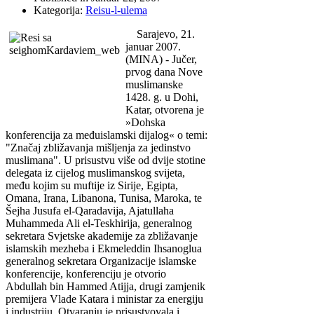
Kategorija:
Reisu-l-ulema
Sarajevo, 21.
januar 2007.
(MINA) - Jučer,
prvog dana Nove
muslimanske
1428. g. u Dohi,
Katar, otvorena je
»Dohska
konferencija za međuislamski dijalog« o temi:
"Značaj zbližavanja mišljenja za jedinstvo
muslimana". U prisustvu više od dvije stotine
delegata iz cijelog muslimanskog svijeta,
među kojim su muftije iz Sirije, Egipta,
Omana, Irana, Libanona, Tunisa, Maroka, te
Šejha Jusufa el-Qaradavija, Ajatullaha
Muhammeda Ali el-Teskhirija, generalnog
sekretara Svjetske akademije za zbližavanje
islamskih mezheba i Ekmeleddin Ihsanoglua
generalnog sekretara Organizacije islamske
konferencije, konferenciju je otvorio
Abdullah bin Hammed Atijja, drugi zamjenik
premijera Vlade Katara i ministar za energiju
i industriju. Otvaranju je prisustvovala i