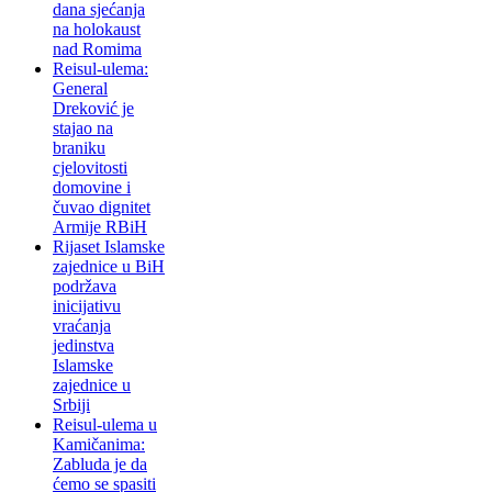
dana sjećanja
na holokaust
nad Romima
Reisul-ulema:
General
Dreković je
stajao na
braniku
cjelovitosti
domovine i
čuvao dignitet
Armije RBiH
Rijaset Islamske
zajednice u BiH
podržava
inicijativu
vraćanja
jedinstva
Islamske
zajednice u
Srbiji
Reisul-ulema u
Kamičanima:
Zabluda je da
ćemo se spasiti