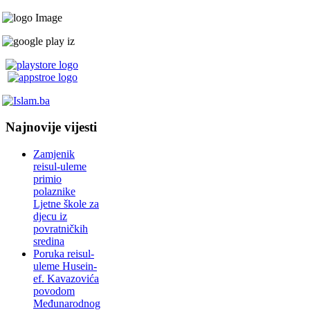
Najnovije vijesti
Zamjenik
reisul-uleme
primio
polaznike
Ljetne škole za
djecu iz
povratničkih
sredina
Poruka reisul-
uleme Husein-
ef. Kavazovića
povodom
Međunarodnog