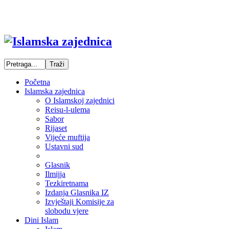
Početna
Islamska zajednica
O Islamskoj zajednici
Reisu-l-ulema
Sabor
Rijaset
Vijeće muftija
Ustavni sud
Glasnik
Ilmijja
Tezkiretnama
Izdanja Glasnika IZ
Izvještaji Komisije za
slobodu vjere
Dini Islam