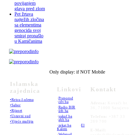
povijanjem
glava pred zlom
Pet žrtava
najtežih zločina
sa elementima
genocida svoj
smiraj pronašlo
u Kamičanima
Only display: if NOT Mobile
Islamska
Linkovi
Kontakt
zajednica
•
Preporod
•Reisu-l-ulema
•
cdv.ba
Adresa:
Kovači br.
•Sabor
•
Radio BIR
36, 71000 Sarajevo
•Rijaset
•
iitb.ba
•Ustavni sud
•
vakuf.ba
Telefon:
+387 33
•
ghb.ba
289 700
•Vijeće muftija
•
zekat.ba
•
El
Kalem
E-Mail:
•
Webmail
urednik@islamskazaje