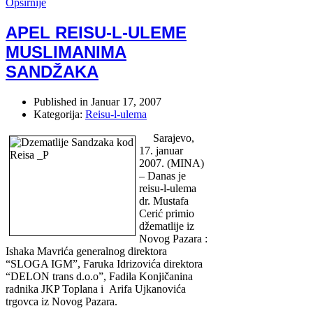
Opširnije
APEL REISU-L-ULEME
MUSLIMANIMA
SANDŽAKA
Published in
Januar 17, 2007
Kategorija:
Reisu-l-ulema
Sarajevo,
17. januar
2007. (MINA)
– Danas je
reisu-l-ulema
dr. Mustafa
Cerić primio
džematlije iz
Novog Pazara :
Ishaka Mavrića generalnog direktora
“SLOGA IGM”, Faruka Idrizovića direktora
“DELON trans d.o.o”, Fadila Konjičanina
radnika JKP Toplana i Arifa Ujkanovića
trgovca iz Novog Pazara.