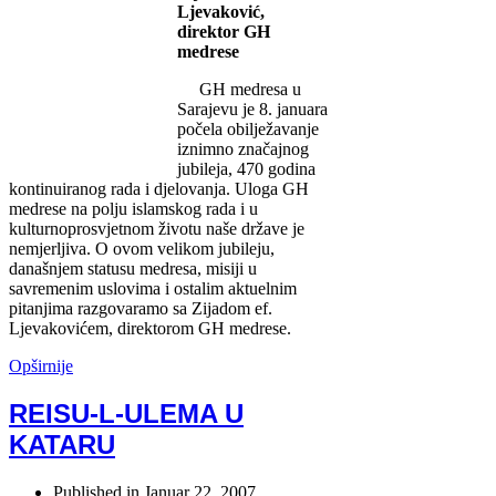
Ljevaković,
direktor GH
medrese
GH medresa u
Sarajevu je 8. januara
počela obilježavanje
iznimno značajnog
jubileja, 470 godina
kontinuiranog rada i djelovanja. Uloga GH
medrese na polju islamskog rada i u
kulturnoprosvjetnom životu naše države je
nemjerljiva. O ovom velikom jubileju,
današnjem statusu medresa, misiji u
savremenim uslovima i ostalim aktuelnim
pitanjima razgovaramo sa Zijadom ef.
Ljevakovićem, direktorom GH medrese.
Opširnije
REISU-L-ULEMA U
KATARU
Published in
Januar 22, 2007