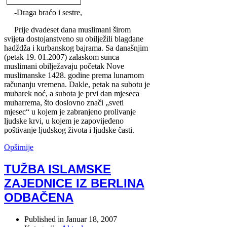
-Draga braćo i sestre,
Prije dvadeset dana muslimani širom
svijeta dostojanstveno su obilježili blagdane
hadždža i kurbanskog bajrama. Sa današnjim
(petak 19. 01.2007) zalaskom sunca
muslimani obilježavaju početak Nove
muslimanske 1428. godine prema lunarnom
računanju vremena. Dakle, petak na subotu je
mubarek noć, a subota je prvi dan mjeseca
muharrema, što doslovno znači „sveti
mjesec“ u kojem je zabranjeno prolivanje
ljudske krvi, u kojem je zapovijeđeno
poštivanje ljudskog života i ljudske časti.
Opširnije
TUŽBA ISLAMSKE
ZAJEDNICE IZ BERLINA
ODBAČENA
Published in
Januar 18, 2007