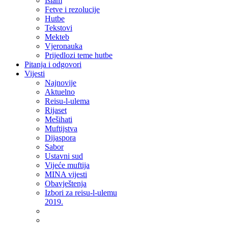
Islam
Fetve i rezolucije
Hutbe
Tekstovi
Mekteb
Vjeronauka
Prijedlozi teme hutbe
Pitanja i odgovori
Vijesti
Najnovije
Aktuelno
Reisu-l-ulema
Rijaset
Mešihati
Muftijstva
Dijaspora
Sabor
Ustavni sud
Vijeće muftija
MINA vijesti
Obavještenja
Izbori za reisu-l-ulemu
2019.