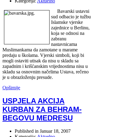
Kategorija:
Aktuelno
Bavarski ustavni
sud odbacio je tužbu
Islamske vjerske
zajednice u Berlinu,
koja se odnosi na
zabranu
nastavnicama
Muslimankama da zamotane u marame
predaju u školama. Vjerski simboli, koji bi
mogli ostaviti utisak da nisu u skladu sa
zapadnim i krišćanskim vrijednostima nisu u
skladu sa osnovnim načelima Ustava, rečeno
je u obrazloženju presude.
Opširnije
USPJELA AKCIJA
KURBAN ZA BEHRAM-
BEGOVU MEDRESU
Published in
Januar 18, 2007
Kategorija:
Aktuelno