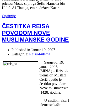
priceza Moza, supruga Šejha Hameda bin
Halife Al Thanija, emira države Katar.
Opširnije
ČESTITKA REISA
POVODOM NOVE
MUSLIMANSKE GODINE
Published in
Januar 19, 2007
Kategorija:
Reisu-l-ulema
Sarajevo, 19.
januar 2007.
(MINA) – Reisu-l-
ulema dr. Mustafa
Cerić uputio je
čestitku povodom
Nove muslimanske
1428. godine.
U čestitki reisu-l-
uleme se kaže :