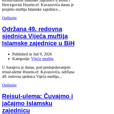
Reisul-ulemu Islamske zajednice u Bosni i
Hercegovini Husein-ef. Kavazovića danas je
posjetio muftija Islamske zajednice...
Opširnije
Održana 49. redovna
sjednica Vijeća muftija
Islamske zajednice u BiH
Published in
Juli 9, 2026
Kategorija:
Vijeće muftija
U Sarajevu je danas, pod predsjedavanjem
reisul-uleme Husein-ef. Kavazovića, održana
49. redovna sjednica Vijeća muftija...
Opširnije
Reisul-ulema: Čuvajmo i
jačajmo Islamsku
zajednicu