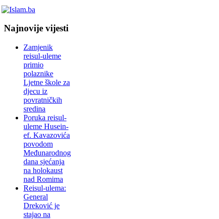
Najnovije vijesti
Zamjenik
reisul-uleme
primio
polaznike
Ljetne škole za
djecu iz
povratničkih
sredina
Poruka reisul-
uleme Husein-
ef. Kavazovića
povodom
Međunarodnog
dana sjećanja
na holokaust
nad Romima
Reisul-ulema:
General
Dreković je
stajao na