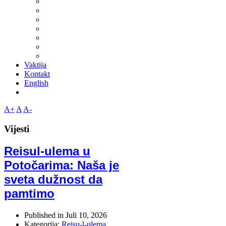
Vaktija
Kontakt
English
A+
A
A-
Vijesti
Reisul-ulema u
Potočarima: Naša je
sveta dužnost da
pamtimo
Published in
Juli 10, 2026
Kategorija:
Reisu-l-ulema