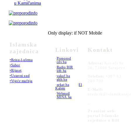
u Kamičanima
Only display: if NOT Mobile
Islamska
Linkovi
Kontakt
zajednica
•
Preporod
•Reisu-l-ulema
•
cdv.ba
Adresa:
Kovači br.
•Sabor
•
Radio BIR
36, 71000 Sarajevo
•Rijaset
•
iitb.ba
•Ustavni sud
•
vakuf.ba
Telefon:
+387 33
•
ghb.ba
289 700
•Vijeće muftija
•
zekat.ba
•
El
Kalem
E-Mail:
•
Webmail
urednik@islamskazaje
•
MINA.ba
_
Zvanični web-
portal Islamske
zajednice u BiH