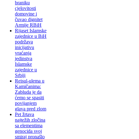
braniku
cjelovitosti
domovine i
čuvao dignitet
Armije RBiH
Rijaset Islamske
zajednice u BiH
podržava
inicijativu
vraćanja
jedinstva
Islamske
zajednice u
Srbiji
Reisul-ulema u
Kamičanima:
Zabluda je da
ćemo se spasiti
povijanjem
glava pred zlom
Pet žrtava
najtežih zločina
sa elementima
genocida svoj
smiraj pronašlo