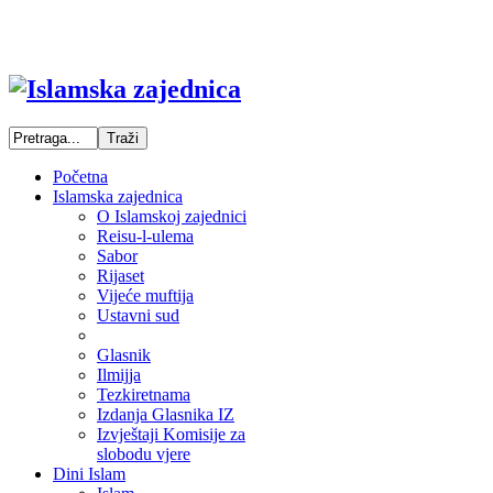
Početna
Islamska zajednica
O Islamskoj zajednici
Reisu-l-ulema
Sabor
Rijaset
Vijeće muftija
Ustavni sud
Glasnik
Ilmijja
Tezkiretnama
Izdanja Glasnika IZ
Izvještaji Komisije za
slobodu vjere
Dini Islam