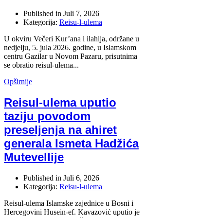
Published in
Juli 7, 2026
Kategorija:
Reisu-l-ulema
U okviru Večeri Kur’ana i ilahija, održane u
nedjelju, 5. jula 2026. godine, u Islamskom
centru Gazilar u Novom Pazaru, prisutnima
se obratio reisul-ulema...
Opširnije
Reisul-ulema uputio
taziju povodom
preseljenja na ahiret
generala Ismeta Hadžića
Mutevellije
Published in
Juli 6, 2026
Kategorija:
Reisu-l-ulema
Reisul-ulema Islamske zajednice u Bosni i
Hercegovini Husein-ef. Kavazović uputio je