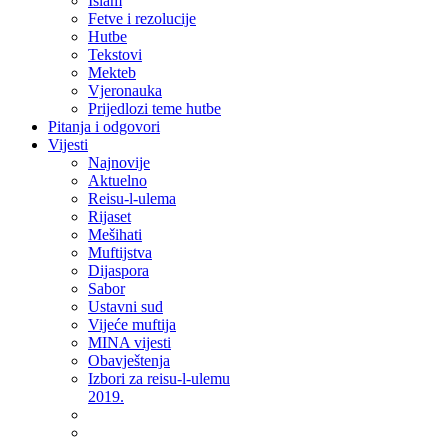
Islam
Fetve i rezolucije
Hutbe
Tekstovi
Mekteb
Vjeronauka
Prijedlozi teme hutbe
Pitanja i odgovori
Vijesti
Najnovije
Aktuelno
Reisu-l-ulema
Rijaset
Mešihati
Muftijstva
Dijaspora
Sabor
Ustavni sud
Vijeće muftija
MINA vijesti
Obavještenja
Izbori za reisu-l-ulemu
2019.