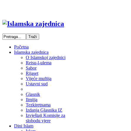
Početna
Islamska zajednica
O Islamskoj zajednici
Reisu-l-ulema
Sabor
Rijaset
Vijeće muftija
Ustavni sud
Glasnik
Ilmijja
Tezkiretnama
Izdanja Glasnika IZ
Izvještaji Komisije za
slobodu vjere
Dini Islam