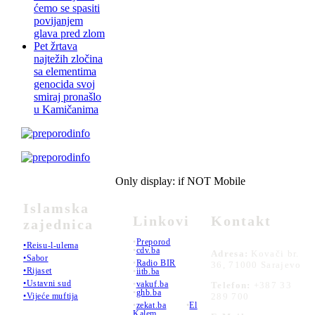
ćemo se spasiti
povijanjem
glava pred zlom
Pet žrtava
najtežih zločina
sa elementima
genocida svoj
smiraj pronašlo
u Kamičanima
Only display: if NOT Mobile
Islamska
Linkovi
Kontakt
zajednica
•
Preporod
•Reisu-l-ulema
•
cdv.ba
Adresa:
Kovači br.
•Sabor
•
Radio BIR
36, 71000 Sarajevo
•Rijaset
•
iitb.ba
•Ustavni sud
•
vakuf.ba
Telefon:
+387 33
•
ghb.ba
289 700
•Vijeće muftija
•
zekat.ba
•
El
Kalem