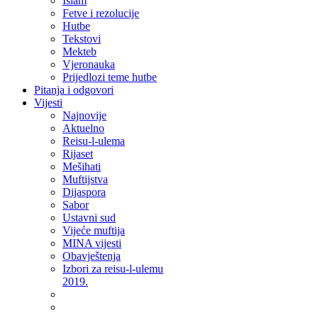
Islam
Fetve i rezolucije
Hutbe
Tekstovi
Mekteb
Vjeronauka
Prijedlozi teme hutbe
Pitanja i odgovori
Vijesti
Najnovije
Aktuelno
Reisu-l-ulema
Rijaset
Mešihati
Muftijstva
Dijaspora
Sabor
Ustavni sud
Vijeće muftija
MINA vijesti
Obavještenja
Izbori za reisu-l-ulemu
2019.