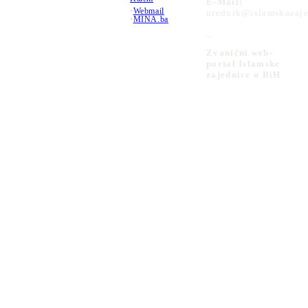
E-Mail:
•
Webmail
urednik@islamskazaje
•
MINA.ba
_
Zvanični web-
portal Islamske
zajednice u BiH