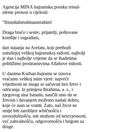
Agencija MINA bajramsku poruku reisul-
uleme prenosi u cijelosti:
"Bismilahirrahmanirrahim!
Draga braćo i sestre, prijatelji, poštovane
komšije i sugrađani,
dan stajanja na Arefatu, koji prethodi
sutrašnjoj velikoj bajramskoj radosti, najbolji
je dan i najbolje vrijeme da se ibadetima
približimo prostranstvima Allahove milosti.
U danima Kurban-bajrama se iznova
vraćamo velikoj istini vjere: najveće
vrijednosti ne mogu se sačuvati bez žrtve i
odricanja. Iz primjera Ibrahima, a. s., i
njegovog sina Ismaila, naučili smo da se
žrtvom i davanjem možemo nadati dobru,
koje će nam se vratiti. Zato, naš život ne
smije biti zarobljen sebičnošću i
ravnodušnošću, niti strahom od neizvjesnosti,
već zahvalnošću, odgovornošću i brigom za
druge.