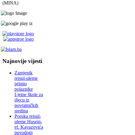
(MINA)
Najnovije vijesti
Zamjenik
reisul-uleme
primio
polaznike
Ljetne škole za
djecu iz
povratničkih
sredina
Poruka reisul-
uleme Husein-
ef. Kavazovića
povodom