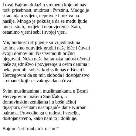
I ovaj Bajram dolazi u vremenu koje od nas
traži prisebnost, mudrost i čvrstinu. Mnogo je
stradanja u svijetu, nepravde i poziva na
nasilje. Mnogo je pokušaja da se među ljude
unesu strah, podjele i nepovjerenje. Zato,
ostanimo vjerni sebi i svojoj vjeri.
Mir, budnost i strpljenje su vrijednosti na
kojima smo oduvijek gradili naše biće i čuvali
svoju domovinu. Nastavimo ih brižno
njegovati. Neka naša bajramska radost učvrsti
naše zajedništvo i povjerenje u ovim danima i
neka produbi svijest kod svih nas u Bosni i
Hercegovini da su mir, sloboda i dostojanstvo
– emanet koji se svakoga dana čuva.
Svim muslimanima i muslimankama u Bosni
Hercegovini i našem Sandžaku, u
domovinskim zemljama i u bošnjačkoj
dijaspori, čestitam nastupajuće dane Kurban-
bajrama. Provedite ga u radosti i veselju,
dostojanstveno, kako nam to i dolikuje.
Bajram šerif mubarek olsun!"