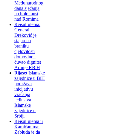
Međunarodnog
dana sjećanja
na holokaust
nad Romima
Reisul-ulema:
General
Dreković je
stajao na
braniku
cjelovitosti
domovine i
čuvao dignitet
Armije RBiH
Rijaset Islamske
zajednice u BiH
podržava
inicijativu
vraćanja
jedinstva
Islamske
zajednice u
Srbiji
Reisul-ulema u
Kamičanima:
Zabluda je da