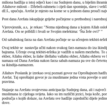
miliona hadžija u istoj odjeći kao i na Sudnjem danu, u bijelim ihram
Allahove milosti – Džebeli-rahmetu i cijeli dan spominju, slave i veli
dž.š., upućuju. Arefat je mjesto na kome se u jednom danu prouči najviš
Post dana Arefata iskupljuje grijehe počinjene u prethodnoj i narednoj
Vjerovjesnik, a.s, je rekao: "Nema nijednog dana u kojem Allah oslob
Arefata. On se približi i hvali se Svojim melekima: ‘Šta žele ovi?’ "
Od sabahskog farza na dan Arefata počinje se sa učenjem tekbiri-tešri
Ovaj tekbir se nastavlja učiti nakon svakog farz-namaza do iza ikind
bajrama. Učenje ovog tekbiri-tešrika je vadžib u našem mezhebu. To z
ekber, Allahu ekber, la ilahe illellahu vallahu ekber, Allahu ekberu ve 
namaza od Dana Arefata nakon farza sabah-namaza pa sve do četvrt
sa ikindija-namazom.
Allahov Poslanik je izrekao svoj poznati govor na Oproštajnom hadžu 
Arefat. Taj oproštajni govor je za muslimane jedna vrsta povelje o u
pravima.
Stajanje na Arefatu svojevrsna anticipacija Sudnjeg dana, ali i najve
muslimana iz cijeloga svijeta. Iako su im različiti jezici, boja kože, po
područja s kojih dolaze, na Arefatu sve hadžije zajednički dijele jedins
dove.