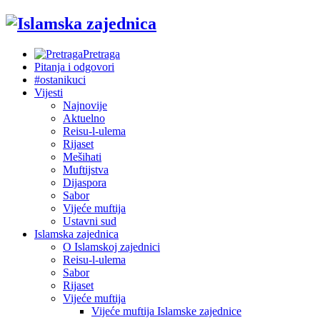
Pretraga
Pitanja i odgovori
#ostanikuci
Vijesti
Najnovije
Aktuelno
Reisu-l-ulema
Rijaset
Mešihati
Muftijstva
Dijaspora
Sabor
Vijeće muftija
Ustavni sud
Islamska zajednica
O Islamskoj zajednici
Reisu-l-ulema
Sabor
Rijaset
Vijeće muftija
Vijeće muftija Islamske zajednice