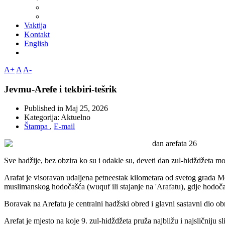
Vaktija
Kontakt
English
A+
A
A-
Jevmu-Arefe i tekbiri-tešrik
Published in
Maj 25, 2026
Kategorija:
Aktuelno
Štampa
,
E-mail
Sve hadžije, bez obzira ko su i odakle su, deveti dan zul-hidždžeta mo
Arafat je visoravan udaljena petneestak kilometara od svetog grada M
muslimanskog hodočašća (wuquf ili stajanje na 'Arafatu), gdje hodočas
Boravak na Arefatu je centralni hadžski obred i glavni sastavni dio o
Arefat je mjesto na koje 9. zul-hidždžeta pruža najbližu i najsličniju