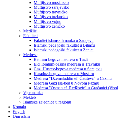
Muftijstvo mostarsko
Muftijstvo sarajevsko
Muftijstvo travničko
Muftijstvo tuzlansko
Muftijstvo vojno
Muftijstvo zeničko
Medžlisi
Fakulteti
Fakultet islamskih nauka u Sarajevu
Islamski pedagoški fakultet u Bihaću
Islamski pedagoški fakultet u Zenici
Medrese
Behram-begova medresa u Tuzli
Elči Ibrahim-pašina medresa u Travniku
Gazi Husrev-begova medresa u Sarajevu
Karađoz-begova medresa u Mostaru
Medresa "Džemaluddin ef. Čauševć" u Cazinu
Medresa Gazi Isa-beg u Novom Pazaru
Medresa "Osman ef. Redžović" u Gračanici (Viso
Vjeronauka
Mekteb
Islamske zajednice u regionu
Kontakt
English
Dini islam