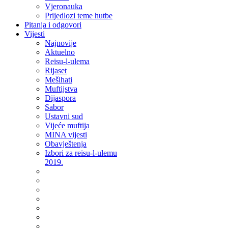
Vjeronauka
Prijedlozi teme hutbe
Pitanja i odgovori
Vijesti
Najnovije
Aktuelno
Reisu-l-ulema
Rijaset
Mešihati
Muftijstva
Dijaspora
Sabor
Ustavni sud
Vijeće muftija
MINA vijesti
Obavještenja
Izbori za reisu-l-ulemu
2019.