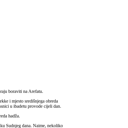
raju boraviti na Arefatu.
ekke i mjesto središnjega obreda
nici u ibadetu provode cijeli dan.
breda hadža.
 sliku Sudnjeg dana. Naime, nekoliko