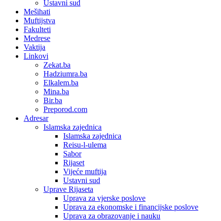
Ustavni sud
Mešihati
Muftijstva
Fakulteti
Medrese
Vaktija
Linkovi
Zekat.ba
Hadziumra.ba
Elkalem.ba
Mina.ba
Bir.ba
Preporod.com
Adresar
Islamska zajednica
Islamska zajednica
Reisu-l-ulema
Sabor
Rijaset
Vijeće muftija
Ustavni sud
Uprave Rijaseta
Uprava za vjerske poslove
Uprava za ekonomske i financijske poslove
Uprava za obrazovanje i nauku