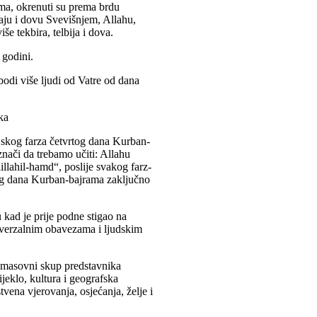
ima, okrenuti su prema brdu
čaju i dovu Svevišnjem, Allahu,
e tekbira, telbija i dova.
 godini.
odi više ljudi od Vatre od dana
ka
ijskog farza četvrtog dana Kurban-
nači da trebamo učiti: Allahu
lillahil-hamd“, poslije svakog farz-
og dana Kurban-bajrama zaključno
kad je prije podne stigao na
niverzalnim obavezama i ljudskim
ći masovni skup predstavnika
rijeklo, kultura i geografska
tvena vjerovanja, osjećanja, želje i