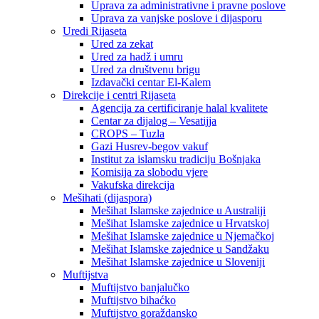
Uprava za administrativne i pravne poslove
Uprava za vanjske poslove i dijasporu
Uredi Rijaseta
Ured za zekat
Ured za hadž i umru
Ured za društvenu brigu
Izdavački centar El-Kalem
Direkcije i centri Rijaseta
Agencija za certificiranje halal kvalitete
Centar za dijalog – Vesatijja
CROPS – Tuzla
Gazi Husrev-begov vakuf
Institut za islamsku tradiciju Bošnjaka
Komisija za slobodu vjere
Vakufska direkcija
Mešihati (dijaspora)
Mešihat Islamske zajednice u Australiji
Mešihat Islamske zajednice u Hrvatskoj
Mešihat Islamske zajednice u Njemačkoj
Mešihat Islamske zajednice u Sandžaku
Mešihat Islamske zajednice u Sloveniji
Muftijstva
Muftijstvo banjalučko
Muftijstvo bihaćko
Muftijstvo goraždansko