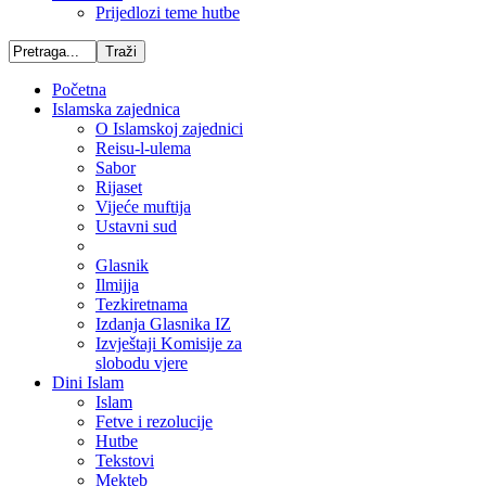
Prijedlozi teme hutbe
Početna
Islamska zajednica
O Islamskoj zajednici
Reisu-l-ulema
Sabor
Rijaset
Vijeće muftija
Ustavni sud
Glasnik
Ilmijja
Tezkiretnama
Izdanja Glasnika IZ
Izvještaji Komisije za
slobodu vjere
Dini Islam
Islam
Fetve i rezolucije
Hutbe
Tekstovi
Mekteb