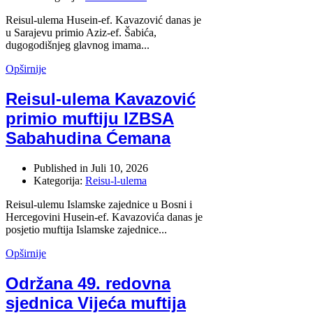
Reisul-ulema Husein-ef. Kavazović danas je
u Sarajevu primio Aziz-ef. Šabića,
dugogodišnjeg glavnog imama...
Opširnije
Reisul-ulema Kavazović
primio muftiju IZBSA
Sabahudina Ćemana
Published in
Juli 10, 2026
Kategorija:
Reisu-l-ulema
Reisul-ulemu Islamske zajednice u Bosni i
Hercegovini Husein-ef. Kavazovića danas je
posjetio muftija Islamske zajednice...
Opširnije
Održana 49. redovna
sjednica Vijeća muftija