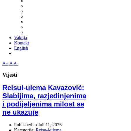
Vaktija
Kontakt
English
A+
A
A-
Vijesti
Reisul-ulema Kavazović:
Slabijima, razjedinjenima
i podijeljenima milost se
ne ukazuje
Published in
Juli 11, 2026
Kategorija:
Reisu-l-ulema