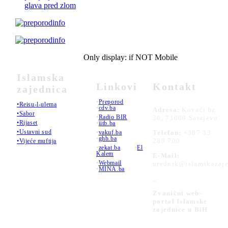
glava pred zlom
Only display: if NOT Mobile
Islamska
Linkovi
Kontakt
zajednica
•
Preporod
•Reisu-l-ulema
•
cdv.ba
Adresa:
Kovači br.
•Sabor
•
Radio BIR
36, 71000 Sarajevo
•Rijaset
•
iitb.ba
•Ustavni sud
•
vakuf.ba
Telefon:
+387 33
•
ghb.ba
289 700
•Vijeće muftija
•
zekat.ba
•
El
Kalem
E-Mail:
•
Webmail
urednik@islamskazaje
•
MINA.ba
_
Zvanični web-
portal Islamske
zajednice u BiH