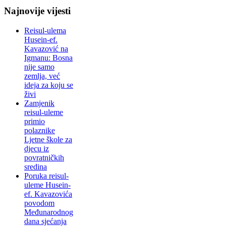
Najnovije vijesti
Reisul-ulema
Husein-ef.
Kavazović na
Igmanu: Bosna
nije samo
zemlja, već
ideja za koju se
živi
Zamjenik
reisul-uleme
primio
polaznike
Ljetne škole za
djecu iz
povratničkih
sredina
Poruka reisul-
uleme Husein-
ef. Kavazovića
povodom
Međunarodnog
dana sjećanja