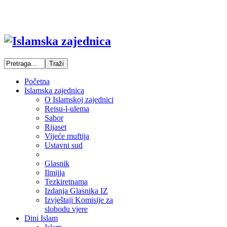
Početna
Islamska zajednica
O Islamskoj zajednici
Reisu-l-ulema
Sabor
Rijaset
Vijeće muftija
Ustavni sud
Glasnik
Ilmijja
Tezkiretnama
Izdanja Glasnika IZ
Izvještaji Komisije za
slobodu vjere
Dini Islam