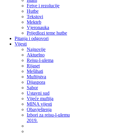
Islam
Fetve i rezolucije
Hutbe
Tekstovi
Mekteb
Vjeronauka
Prijedlozi teme hutbe
Pitanja i odgovori
Vijesti
Najnovije
Aktuelno
Reisu-l-ulema
Rijaset
Mešihati
Muftijstva
Dijaspora
Sabor
Ustavni sud
Vijeće muftija
MINA vijesti
Obavještenja
Izbori za reisu-l-ulemu
2019.