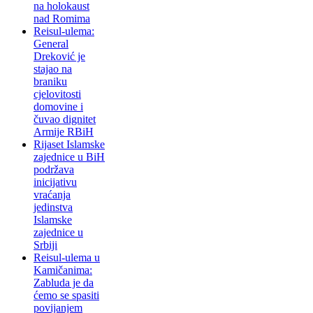
na holokaust
nad Romima
Reisul-ulema:
General
Dreković je
stajao na
braniku
cjelovitosti
domovine i
čuvao dignitet
Armije RBiH
Rijaset Islamske
zajednice u BiH
podržava
inicijativu
vraćanja
jedinstva
Islamske
zajednice u
Srbiji
Reisul-ulema u
Kamičanima:
Zabluda je da
ćemo se spasiti
povijanjem