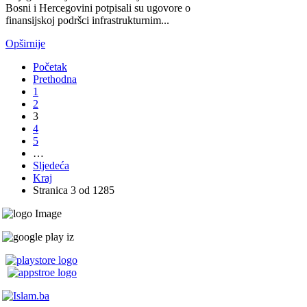
Bosni i Hercegovini potpisali su ugovore o
finansijskoj podršci infrastrukturnim...
Opširnije
Početak
Prethodna
1
2
3
4
5
…
Sljedeća
Kraj
Stranica 3 od 1285