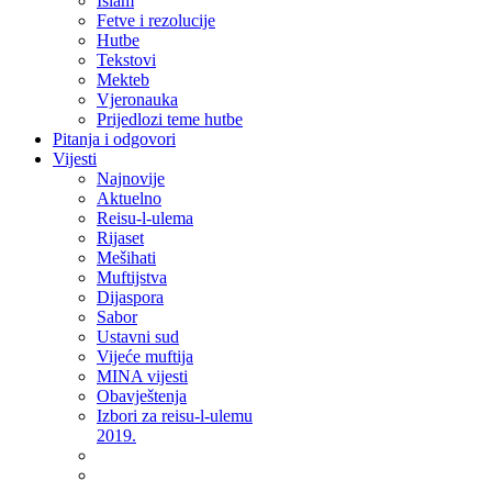
Islam
Fetve i rezolucije
Hutbe
Tekstovi
Mekteb
Vjeronauka
Prijedlozi teme hutbe
Pitanja i odgovori
Vijesti
Najnovije
Aktuelno
Reisu-l-ulema
Rijaset
Mešihati
Muftijstva
Dijaspora
Sabor
Ustavni sud
Vijeće muftija
MINA vijesti
Obavještenja
Izbori za reisu-l-ulemu
2019.