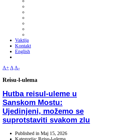
Vaktija
Kontakt
English
A+
A
A-
Reisu-l-ulema
Hutba reisul-uleme u
Sanskom Mostu:
Ujedinjeni, možemo se
suprotstaviti svakom zlu
Published in
Maj 15, 2026
Kategorija: Reisu-l-ulema