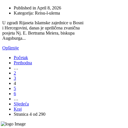
Published in
April 8, 2026
Kategorija: Reisu-l-ulema
U zgradi Rijaseta Islamske zajednice u Bosni
i Hercegovini, danas je upriličena zvanična
posjeta Nj. E. Bertrama Meiera, biskupa
Augsburga...
Opširnije
Početak
Prethodna
…
2
3
4
5
6
…
Sljedeća
Kraj
Stranica 4 od 290