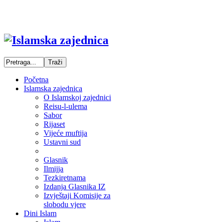
Početna
Islamska zajednica
O Islamskoj zajednici
Reisu-l-ulema
Sabor
Rijaset
Vijeće muftija
Ustavni sud
Glasnik
Ilmijja
Tezkiretnama
Izdanja Glasnika IZ
Izvještaji Komisije za
slobodu vjere
Dini Islam