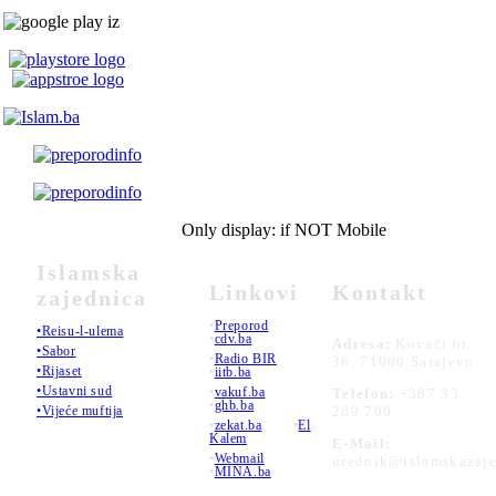
Only display: if NOT Mobile
Islamska
Linkovi
Kontakt
zajednica
•
Preporod
•Reisu-l-ulema
•
cdv.ba
Adresa:
Kovači br.
•Sabor
•
Radio BIR
36, 71000 Sarajevo
•Rijaset
•
iitb.ba
•Ustavni sud
•
vakuf.ba
Telefon:
+387 33
•
ghb.ba
289 700
•Vijeće muftija
•
zekat.ba
•
El
Kalem
E-Mail:
•
Webmail
urednik@islamskazaje
•
MINA.ba
_