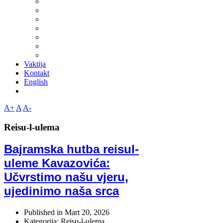
Vaktija
Kontakt
English
A+
A
A-
Reisu-l-ulema
Bajramska hutba reisul-
uleme Kavazovića:
Učvrstimo našu vjeru,
ujedinimo naša srca
Published in
Mart 20, 2026
Kategorija: Reisu-l-ulema