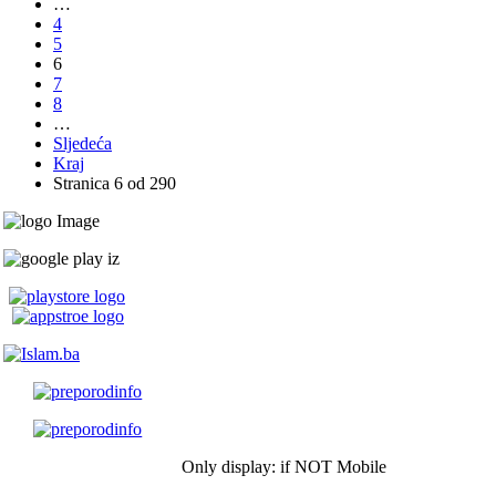
…
4
5
6
7
8
…
Sljedeća
Kraj
Stranica 6 od 290
Only display: if NOT Mobile