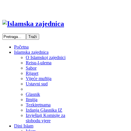
Početna
Islamska zajednica
O Islamskoj zajednici
Reisu-l-ulema
Sabor
Rijaset
Vijeće muftija
Ustavni sud
Glasnik
Ilmijja
Tezkiretnama
Izdanja Glasnika IZ
Izvještaji Komisije za
slobodu vjere
Dini Islam