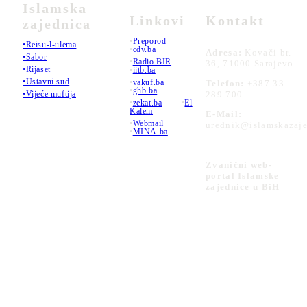
Islamska
Linkovi
Kontakt
zajednica
•
Preporod
•Reisu-l-ulema
•
cdv.ba
Adresa:
Kovači br.
•Sabor
•
Radio BIR
36, 71000 Sarajevo
•Rijaset
•
iitb.ba
•Ustavni sud
•
vakuf.ba
Telefon:
+387 33
•
ghb.ba
289 700
•Vijeće muftija
•
zekat.ba
•
El
Kalem
E-Mail:
•
Webmail
urednik@islamskazaje
•
MINA.ba
_
Zvanični web-
portal Islamske
zajednice u BiH