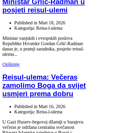
Ministar Grlić-Radman u
posjeti reisul-ulemi
Published in
Mart 18, 2026
Kategorija: Reisu-l-ulema
Ministar vanjskih i evropskih poslova
Republike Hrvatske Gordan Grlić-Radman
danas je, u pratnji saradnika, posjetio reisul-
ulemu...
Opširnije
Reisul-ulema: Večeras
zamolimo Boga da svijet
usmjeri prema dobru
Published in
Mart 16, 2026
Kategorija: Reisu-l-ulema
U Gazi Husrev-begovoj džamiji u Sarajevu
večeras je održana centralna svečanost
Rijaseta Islamske zajednice u Bosni i