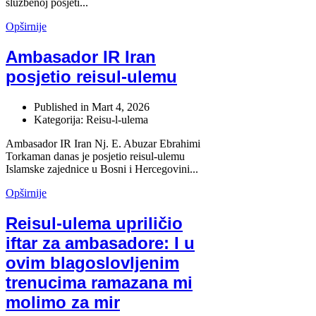
službenoj posjeti...
Opširnije
Ambasador IR Iran
posjetio reisul-ulemu
Published in
Mart 4, 2026
Kategorija: Reisu-l-ulema
Ambasador IR Iran Nj. E. Abuzar Ebrahimi
Torkaman danas je posjetio reisul-ulemu
Islamske zajednice u Bosni i Hercegovini...
Opširnije
Reisul-ulema upriličio
iftar za ambasadore: I u
ovim blagoslovljenim
trenucima ramazana mi
molimo za mir