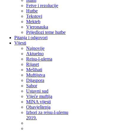
Islam
Fetve i rezolucije
Hutbe
Tekstovi
Mekteb
Vjeronauka
Prijedlozi teme hutbe
Pitanja i odgovori
Vijesti
Najnovije
Aktuelno
Reisu-l-ulema
Rijaset
Mešihati
Muftijstva
Dijaspora
Sabor
Ustavni sud
Vijeće muftija
MINA vijesti
Obavještenja
Izbori za reisu-l-ulemu
2019.