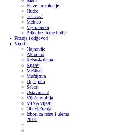
Islam
Fetve i rezolucije
Hutbe
Tekstovi
Mekteb
Vjeronauka
Prijedlozi teme hutbe
Pitanja i odgovori
Vijesti
Najnovije
Aktuelno
Reisu-l-ulema
Rijaset
Mešihati
Muftijstva
Dijaspora
Sabor
Ustavni sud
Vijeće muftija
MINA vijesti
Obavještenja
Izbori za reisu-l-ulemu
2019.