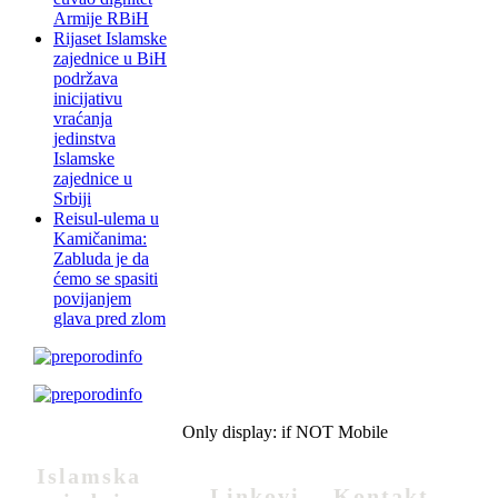
Armije RBiH
Rijaset Islamske
zajednice u BiH
podržava
inicijativu
vraćanja
jedinstva
Islamske
zajednice u
Srbiji
Reisul-ulema u
Kamičanima:
Zabluda je da
ćemo se spasiti
povijanjem
glava pred zlom
Only display: if NOT Mobile
Islamska
Linkovi
Kontakt