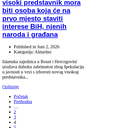
visoki predstavnik mora
biti osoba koja će na
prvo mjesto staviti
interese BiH, njenih
naroda i građana
Published in
Juni 2, 2026
Kategorija: Aktuelno
Islamska zajednica u Bosni i Hercegovini
izražava duboku zabrinutost zbog špekulacija
u javnosti u vezi s izborom novog visokog
predstavnika...
Opširnije
Početak
Prethodna
…
2
3
4
5