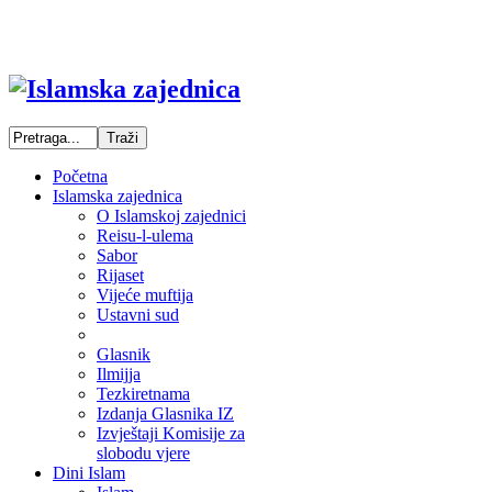
Početna
Islamska zajednica
O Islamskoj zajednici
Reisu-l-ulema
Sabor
Rijaset
Vijeće muftija
Ustavni sud
Glasnik
Ilmijja
Tezkiretnama
Izdanja Glasnika IZ
Izvještaji Komisije za
slobodu vjere
Dini Islam