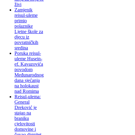
živi
Zamjenik
reisul-uleme
primio
polaznike
Ljetne škole za
djecu iz
povratničkih
sredina
Poruka reisul-
uleme Husein-
ef. Kavazovića
povodom
Međunarodnog
dana sjećanja
na holokaust
nad Romima
Reisul-ulema:
General
Dreković je
stajao na
braniku
cjelovitosti
domovine i
čuvao dignitet