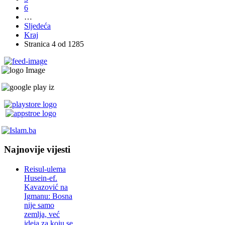
6
…
Sljedeća
Kraj
Stranica 4 od 1285
Najnovije vijesti
Reisul-ulema
Husein-ef.
Kavazović na
Igmanu: Bosna
nije samo
zemlja, već
ideja za koju se