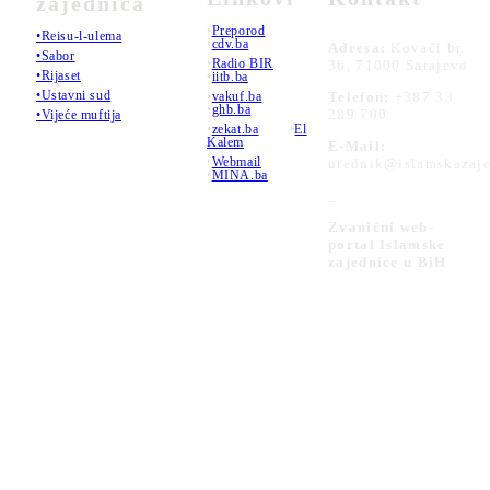
zajednica
•
Preporod
•Reisu-l-ulema
•
cdv.ba
Adresa:
Kovači br.
•Sabor
•
Radio BIR
36, 71000 Sarajevo
•Rijaset
•
iitb.ba
•Ustavni sud
•
vakuf.ba
Telefon:
+387 33
•
ghb.ba
289 700
•Vijeće muftija
•
zekat.ba
•
El
Kalem
E-Mail:
•
Webmail
urednik@islamskazaje
•
MINA.ba
_
Zvanični web-
portal Islamske
zajednice u BiH