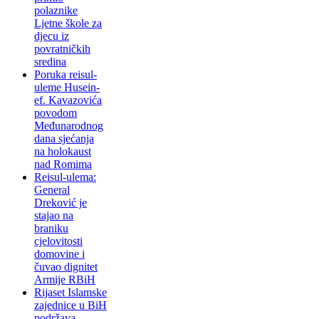
polaznike
Ljetne škole za
djecu iz
povratničkih
sredina
Poruka reisul-
uleme Husein-
ef. Kavazovića
povodom
Međunarodnog
dana sjećanja
na holokaust
nad Romima
Reisul-ulema:
General
Dreković je
stajao na
braniku
cjelovitosti
domovine i
čuvao dignitet
Armije RBiH
Rijaset Islamske
zajednice u BiH
podržava