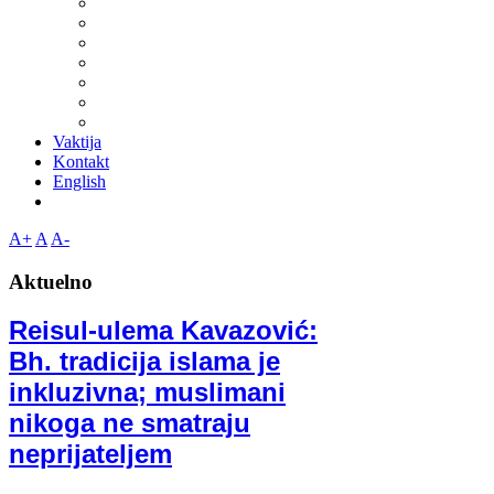
Vaktija
Kontakt
English
A+
A
A-
Aktuelno
Reisul-ulema Kavazović:
Bh. tradicija islama je
inkluzivna; muslimani
nikoga ne smatraju
neprijateljem