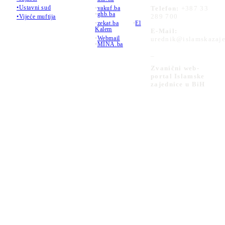
•Ustavni sud
•
vakuf.ba
Telefon:
+387 33
•
ghb.ba
289 700
•Vijeće muftija
•
zekat.ba
•
El
Kalem
E-Mail:
•
Webmail
urednik@islamskazaje
•
MINA.ba
_
Zvanični web-
portal Islamske
zajednice u BiH