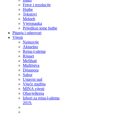
Islam
Fetve i rezolucije
Hutbe
Tekstovi
Mekteb
Vjeronauka
Prijedlozi teme hutbe
Pitanja i odgovori
Vijesti
Najnovije
Aktuelno
Reisu-l-ulema
Rijaset
Mešihati
Muftijstva
Dijaspora
Sabor
Ustavni sud
Vijeće muftija
MINA vijesti
Obavještenja
Izbori za reisu-l-ulemu
2019.