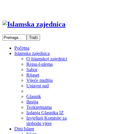
Početna
Islamska zajednica
O Islamskoj zajednici
Reisu-l-ulema
Sabor
Rijaset
Vijeće muftija
Ustavni sud
Glasnik
Ilmijja
Tezkiretnama
Izdanja Glasnika IZ
Izvještaji Komisije za
slobodu vjere
Dini Islam