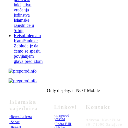
inicijativu
vraćanja
jedinstva
Islamske
zajednice u
Srbiji
Reisul-ulema u
Kamičanima:
Zabluda je da
ćemo se spasiti
povijanjem
glava pred zlom
Only display: if NOT Mobile
Islamska
Linkovi
Kontakt
zajednica
•
Preporod
•Reisu-l-ulema
•
cdv.ba
Adresa:
Kovači br.
•Sabor
•
Radio BIR
36, 71000 Sarajevo
•Rijaset
•
iitb.ba