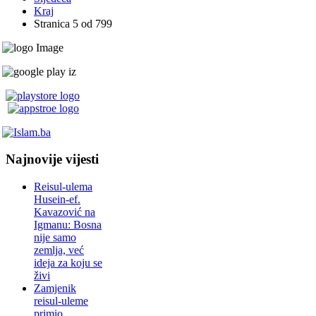
Kraj
Stranica 5 od 799
Najnovije vijesti
Reisul-ulema
Husein-ef.
Kavazović na
Igmanu: Bosna
nije samo
zemlja, već
ideja za koju se
živi
Zamjenik
reisul-uleme
primio