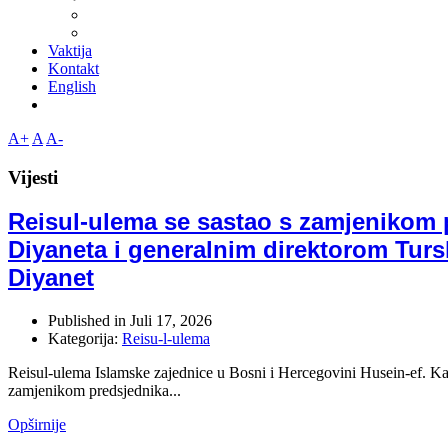
Vaktija
Kontakt
English
A+
A
A-
Vijesti
Reisul-ulema se sastao s zamjenikom 
Diyaneta i generalnim direktorom Turs
Diyanet
Published in
Juli 17, 2026
Kategorija:
Reisu-l-ulema
Reisul-ulema Islamske zajednice u Bosni i Hercegovini Husein-ef. Ka
zamjenikom predsjednika...
Opširnije