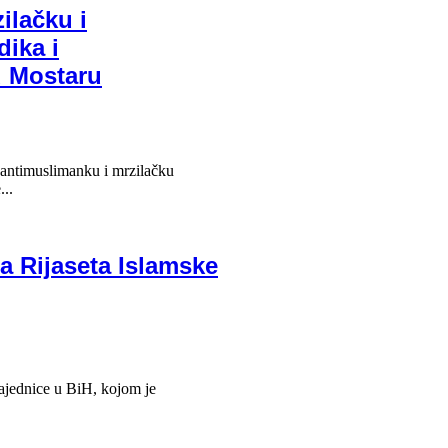
ilačku i
ika i
u Mostaru
 antimuslimanku i mrzilačku
..
a Rijaseta Islamske
zajednice u BiH, kojom je