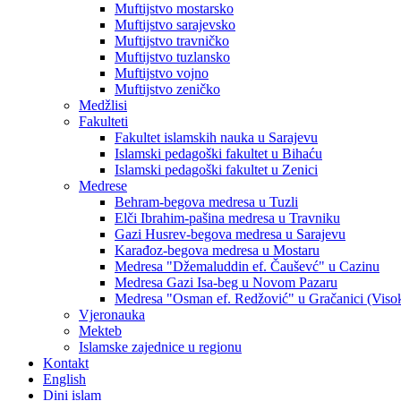
Muftijstvo mostarsko
Muftijstvo sarajevsko
Muftijstvo travničko
Muftijstvo tuzlansko
Muftijstvo vojno
Muftijstvo zeničko
Medžlisi
Fakulteti
Fakultet islamskih nauka u Sarajevu
Islamski pedagoški fakultet u Bihaću
Islamski pedagoški fakultet u Zenici
Medrese
Behram-begova medresa u Tuzli
Elči Ibrahim-pašina medresa u Travniku
Gazi Husrev-begova medresa u Sarajevu
Karađoz-begova medresa u Mostaru
Medresa "Džemaluddin ef. Čauševć" u Cazinu
Medresa Gazi Isa-beg u Novom Pazaru
Medresa "Osman ef. Redžović" u Gračanici (Viso
Vjeronauka
Mekteb
Islamske zajednice u regionu
Kontakt
English
Dini islam