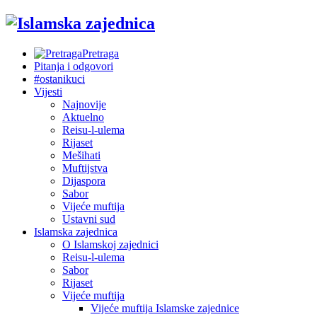
Pretraga
Pitanja i odgovori
#ostanikuci
Vijesti
Najnovije
Aktuelno
Reisu-l-ulema
Rijaset
Mešihati
Muftijstva
Dijaspora
Sabor
Vijeće muftija
Ustavni sud
Islamska zajednica
O Islamskoj zajednici
Reisu-l-ulema
Sabor
Rijaset
Vijeće muftija
Vijeće muftija Islamske zajednice