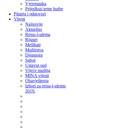
Vjeronauka
Prijedlozi teme hutbe
Pitanja i odgovori
Vijesti
Najnovije
Aktuelno
Reisu-l-ulema
Rijaset
Mešihati
Muftijstva
Dijaspora
Sabor
Ustavni sud
Vijeće muftija
MINA vijesti
Obavještenja
Izbori za reisu-l-ulemu
2019.