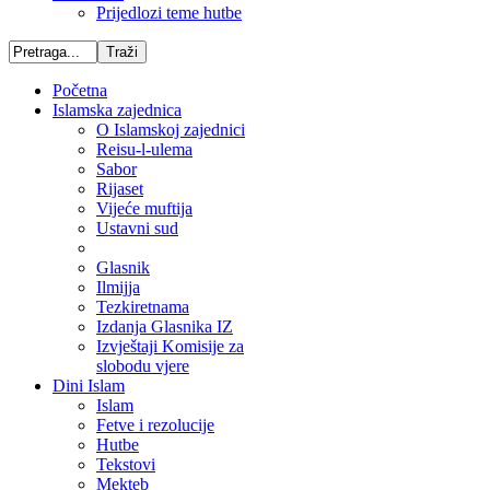
Prijedlozi teme hutbe
Početna
Islamska zajednica
O Islamskoj zajednici
Reisu-l-ulema
Sabor
Rijaset
Vijeće muftija
Ustavni sud
Glasnik
Ilmijja
Tezkiretnama
Izdanja Glasnika IZ
Izvještaji Komisije za
slobodu vjere
Dini Islam
Islam
Fetve i rezolucije
Hutbe
Tekstovi
Mekteb