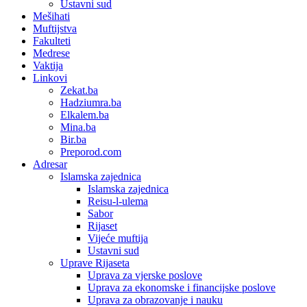
Ustavni sud
Mešihati
Muftijstva
Fakulteti
Medrese
Vaktija
Linkovi
Zekat.ba
Hadziumra.ba
Elkalem.ba
Mina.ba
Bir.ba
Preporod.com
Adresar
Islamska zajednica
Islamska zajednica
Reisu-l-ulema
Sabor
Rijaset
Vijeće muftija
Ustavni sud
Uprave Rijaseta
Uprava za vjerske poslove
Uprava za ekonomske i financijske poslove
Uprava za obrazovanje i nauku