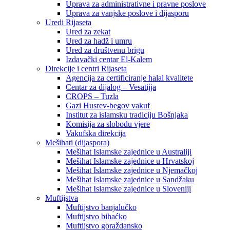
Uprava za administrativne i pravne poslove
Uprava za vanjske poslove i dijasporu
Uredi Rijaseta
Ured za zekat
Ured za hadž i umru
Ured za društvenu brigu
Izdavački centar El-Kalem
Direkcije i centri Rijaseta
Agencija za certificiranje halal kvalitete
Centar za dijalog – Vesatijja
CROPS – Tuzla
Gazi Husrev-begov vakuf
Institut za islamsku tradiciju Bošnjaka
Komisija za slobodu vjere
Vakufska direkcija
Mešihati (dijaspora)
Mešihat Islamske zajednice u Australiji
Mešihat Islamske zajednice u Hrvatskoj
Mešihat Islamske zajednice u Njemačkoj
Mešihat Islamske zajednice u Sandžaku
Mešihat Islamske zajednice u Sloveniji
Muftijstva
Muftijstvo banjalučko
Muftijstvo bihaćko
Muftijstvo goraždansko