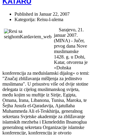
KATARU
Published in
Januar 22, 2007
Kategorija: Reisu-l-ulema
Sarajevo, 21.
januar 2007.
(MINA) - Jučer,
prvog dana Nove
muslimanske
1428. g. u Dohi,
Katar, otvorena je
»Dohska
konferencija za međuislamski dijalog« o temi:
"Značaj zbližavanja mišljenja za jedinstvo
muslimana". U prisustvu više od dvije stotine
delegata iz cijelog muslimanskog svijeta,
među kojim su muftije iz Sirije, Egipta,
Omana, Irana, Libanona, Tunisa, Maroka, te
Šejha Jusufa el-Qaradavija, Ajatullaha
Muhammeda Ali el-Teskhirija, generalnog
sekretara Svjetske akademije za zbližavanje
islamskih mezheba i Ekmeleddin Ihsanoglua
generalnog sekretara Organizacije islamske
konferencije, konferenciju je otvorio