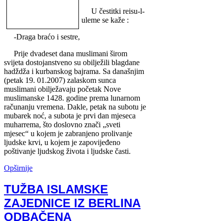
U čestitki reisu-l-
uleme se kaže :
-Draga braćo i sestre,
Prije dvadeset dana muslimani širom
svijeta dostojanstveno su obilježili blagdane
hadždža i kurbanskog bajrama. Sa današnjim
(petak 19. 01.2007) zalaskom sunca
muslimani obilježavaju početak Nove
muslimanske 1428. godine prema lunarnom
računanju vremena. Dakle, petak na subotu je
mubarek noć, a subota je prvi dan mjeseca
muharrema, što doslovno znači „sveti
mjesec“ u kojem je zabranjeno prolivanje
ljudske krvi, u kojem je zapovijeđeno
poštivanje ljudskog života i ljudske časti.
Opširnije
TUŽBA ISLAMSKE
ZAJEDNICE IZ BERLINA
ODBAČENA