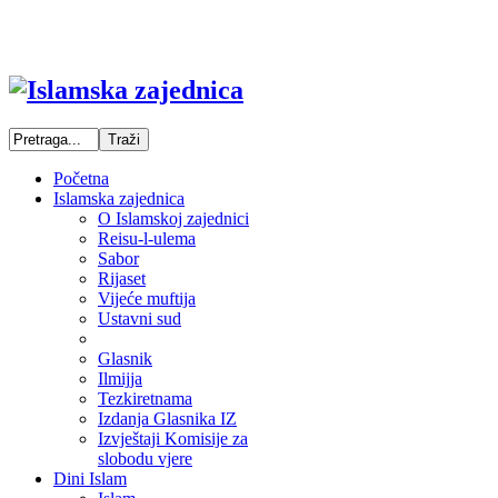
Početna
Islamska zajednica
O Islamskoj zajednici
Reisu-l-ulema
Sabor
Rijaset
Vijeće muftija
Ustavni sud
Glasnik
Ilmijja
Tezkiretnama
Izdanja Glasnika IZ
Izvještaji Komisije za
slobodu vjere
Dini Islam