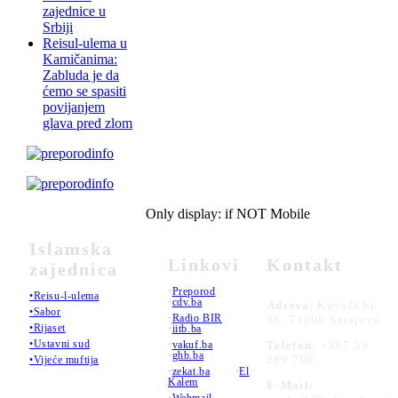
zajednice u
Srbiji
Reisul-ulema u
Kamičanima:
Zabluda je da
ćemo se spasiti
povijanjem
glava pred zlom
Only display: if NOT Mobile
Islamska
Linkovi
Kontakt
zajednica
•
Preporod
•Reisu-l-ulema
•
cdv.ba
Adresa:
Kovači br.
•Sabor
•
Radio BIR
36, 71000 Sarajevo
•Rijaset
•
iitb.ba
•Ustavni sud
•
vakuf.ba
Telefon:
+387 33
•
ghb.ba
289 700
•Vijeće muftija
•
zekat.ba
•
El
Kalem
E-Mail:
•
Webmail