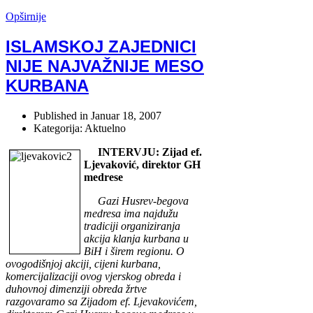
Opširnije
ISLAMSKOJ ZAJEDNICI
NIJE NAJVAŽNIJE MESO
KURBANA
Published in
Januar 18, 2007
Kategorija: Aktuelno
INTERVJU: Zijad ef.
Ljevaković, direktor GH
medrese
Gazi Husrev-begova
medresa ima najdužu
tradiciji organiziranja
akcija klanja kurbana u
BiH i širem regionu. O
ovogodišnjoj akciji, cijeni kurbana,
komercijalizaciji ovog vjerskog obreda i
duhovnoj dimenziji obreda žrtve
razgovaramo sa Zijadom ef. Ljevakovićem,