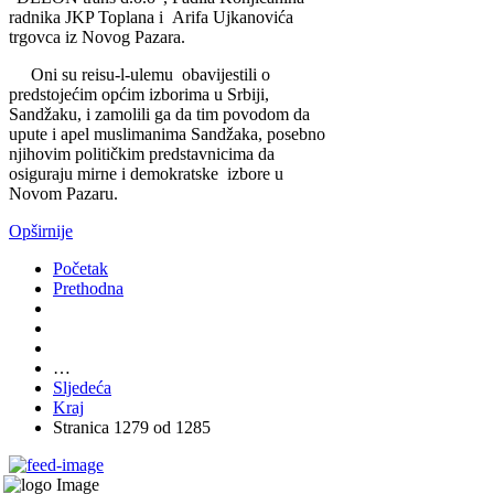
radnika JKP Toplana i Arifa Ujkanovića
trgovca iz Novog Pazara.
Oni su reisu-l-ulemu obavijestili o
predstojećim općim izborima u Srbiji,
Sandžaku, i zamolili ga da tim povodom da
upute i apel muslimanima Sandžaka, posebno
njihovim političkim predstavnicima da
osiguraju mirne i demokratske izbore u
Novom Pazaru.
Opširnije
Početak
Prethodna
…
Sljedeća
Kraj
Stranica 1279 od 1285