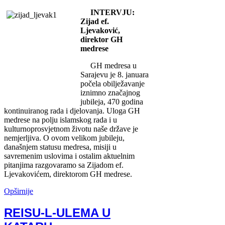
INTERVJU:
Zijad ef.
Ljevaković,
direktor GH
medrese
GH medresa u
Sarajevu je 8. januara
počela obilježavanje
iznimno značajnog
jubileja, 470 godina
kontinuiranog rada i djelovanja. Uloga GH
medrese na polju islamskog rada i u
kulturnoprosvjetnom životu naše države je
nemjerljiva. O ovom velikom jubileju,
današnjem statusu medresa, misiji u
savremenim uslovima i ostalim aktuelnim
pitanjima razgovaramo sa Zijadom ef.
Ljevakovićem, direktorom GH medrese.
Opširnije
REISU-L-ULEMA U