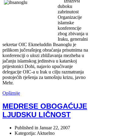
Izrazivši
duboku
zabrinutost
Organizacije
islamske
konferencije
zbog zbivanja u
Iraku, generalni
sekretar OIC Ekmeluddin Ihsanoglu je
prilikom jučerašnjeg obraćanja prisutnima na
konferenciji o ulozi zbližavanja mezheba u
jačanju islamskog jedinstva u katarskoj
prijestonici Dohi, najavio upućivanje
delegacije OIC-a u Irak u cilju razmatranja
postojećih rješenja za tamošnju krizu, javno
Mehr.
Opširnije
MEDRESE OBOGAĆUJE
LJUDSKU LIČNOST
Published in
Januar 22, 2007
Kategorija: Aktuelno