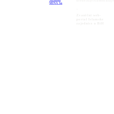
urednik@islamskazaje
•
MINA.ba
_
Zvanični web-
portal Islamske
zajednice u BiH