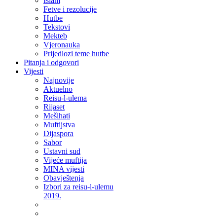
Islam
Fetve i rezolucije
Hutbe
Tekstovi
Mekteb
Vjeronauka
Prijedlozi teme hutbe
Pitanja i odgovori
Vijesti
Najnovije
Aktuelno
Reisu-l-ulema
Rijaset
Mešihati
Muftijstva
Dijaspora
Sabor
Ustavni sud
Vijeće muftija
MINA vijesti
Obavještenja
Izbori za reisu-l-ulemu
2019.