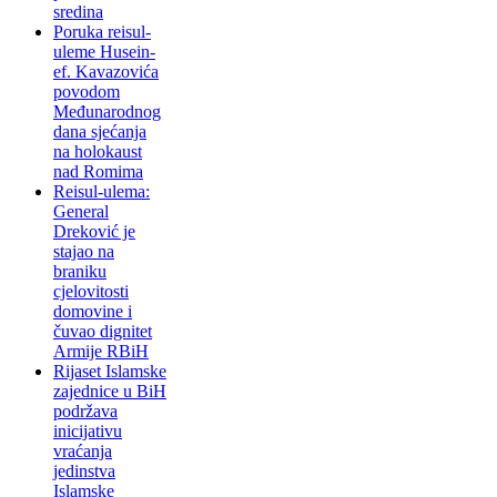
sredina
Poruka reisul-
uleme Husein-
ef. Kavazovića
povodom
Međunarodnog
dana sjećanja
na holokaust
nad Romima
Reisul-ulema:
General
Dreković je
stajao na
braniku
cjelovitosti
domovine i
čuvao dignitet
Armije RBiH
Rijaset Islamske
zajednice u BiH
podržava
inicijativu
vraćanja
jedinstva
Islamske