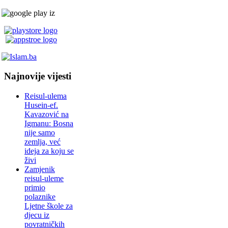
Najnovije vijesti
Reisul-ulema
Husein-ef.
Kavazović na
Igmanu: Bosna
nije samo
zemlja, već
ideja za koju se
živi
Zamjenik
reisul-uleme
primio
polaznike
Ljetne škole za
djecu iz
povratničkih