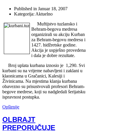
Published in
Januar 18, 2007
Kategorija: Aktuelno
Muftijstvo tuzlansko i
Behram-begova medresa
organizirali su akciju Kurban
za Behram-begovu medresu i
1427. hidžretske godine.
Akcija je uspješno provedena
i dala je dobre rezultate.
Broj uplata kurbana iznosio je
1,290. Svi
kurbani su na vrijeme nabavljeni i zaklani u
klaonicama u Gračanici, Kalesiji i
Živinicama. Na mjestima klanja kurbana
obavezno su prisustvovali profesori Behram-
begove medrese, koji su nadgledali šerijatsku
ispravnost postupka.
Opširnije
OLBRAJT
PREPORUČUJE