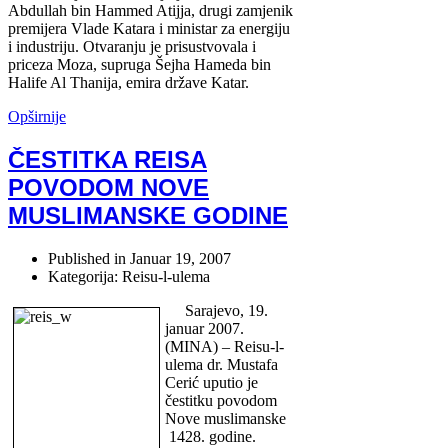
Abdullah bin Hammed Atijja, drugi zamjenik
premijera Vlade Katara i ministar za energiju
i industriju. Otvaranju je prisustvovala i
priceza Moza, supruga Šejha Hameda bin
Halife Al Thanija, emira države Katar.
Opširnije
ČESTITKA REISA
POVODOM NOVE
MUSLIMANSKE GODINE
Published in
Januar 19, 2007
Kategorija: Reisu-l-ulema
Sarajevo, 19.
januar 2007.
(MINA) – Reisu-l-
ulema dr. Mustafa
Cerić uputio je
čestitku povodom
Nove muslimanske
1428. godine.