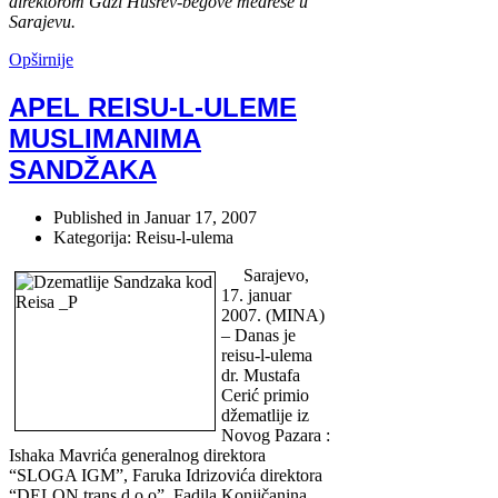
direktorom Gazi Husrev-begove medrese u
Sarajevu.
Opširnije
APEL REISU-L-ULEME
MUSLIMANIMA
SANDŽAKA
Published in
Januar 17, 2007
Kategorija: Reisu-l-ulema
Sarajevo,
17. januar
2007. (MINA)
– Danas je
reisu-l-ulema
dr. Mustafa
Cerić primio
džematlije iz
Novog Pazara :
Ishaka Mavrića generalnog direktora
“SLOGA IGM”, Faruka Idrizovića direktora
“DELON trans d.o.o”, Fadila Konjičanina