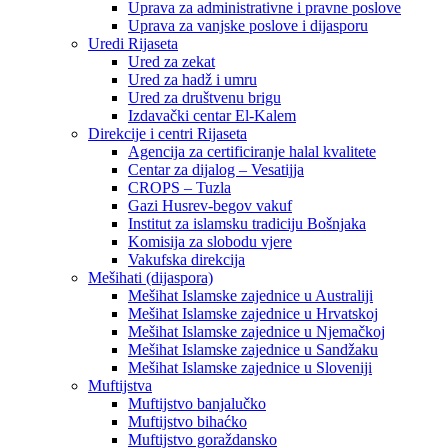
Uprava za administrativne i pravne poslove
Uprava za vanjske poslove i dijasporu
Uredi Rijaseta
Ured za zekat
Ured za hadž i umru
Ured za društvenu brigu
Izdavački centar El-Kalem
Direkcije i centri Rijaseta
Agencija za certificiranje halal kvalitete
Centar za dijalog – Vesatijja
CROPS – Tuzla
Gazi Husrev-begov vakuf
Institut za islamsku tradiciju Bošnjaka
Komisija za slobodu vjere
Vakufska direkcija
Mešihati (dijaspora)
Mešihat Islamske zajednice u Australiji
Mešihat Islamske zajednice u Hrvatskoj
Mešihat Islamske zajednice u Njemačkoj
Mešihat Islamske zajednice u Sandžaku
Mešihat Islamske zajednice u Sloveniji
Muftijstva
Muftijstvo banjalučko
Muftijstvo bihaćko
Muftijstvo goraždansko