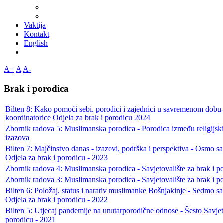
Vaktija
Kontakt
English
A+
A
A-
Brak i porodica
Bilten 8: Kako pomoći sebi, porodici i zajednici u savremenom dobu
koordinatorice Odjela za brak i porodicu 2024
Zbornik radova 5: Muslimanska porodica - Porodica između religijski
izazova
Bilten 7: Majčinstvo danas - izazovi, podrška i perspektiva - Osmo sa
Odjela za brak i porodicu - 2023
Zbornik radova 4: Muslimanska porodica - Savjetovalište za brak i p
Zbornik radova 3: Muslimanska porodica - Savjetovalište za brak i p
Bilten 6: Položaj, status i narativ muslimanke Bošnjakinje - Sedmo sa
Odjela za brak i porodicu - 2022
Bilten 5: Utjecaj pandemije na unutarporodične odnose - Šesto Savjet
porodicu - 2021