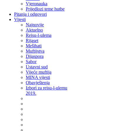
Vjeronauka
Prijedlozi teme hutbe
Pitanja i odgovori
Vijesti
Najnovije
Aktuelno
Reisu-l-ulema
Rijaset
Mešihati
Muftijstva
Dijaspora
Sabor
Ustavni sud
Vijeće muftija
MINA vijesti
Obavještenja
Izbori za reisu-l-ulemu
2019.