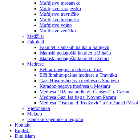
Muftijstvo mostarsko
Muftijstvo sarajevsko
Muftijstvo travničko
Muftijstvo tuzlansko
Muftijstvo vojno
Muftijstvo zeničko
Medžlisi
Fakulteti
Fakultet islamskih nauka u Sarajevu
Islamski pedagoški fakultet u Bihaću
Islamski pedagoški fakultet u Zenici
Medrese
Behram-begova medresa u Tuzli
Elči Ibrahim-pašina medresa u Travniku
Gazi Husrev-begova medresa u Sarajevu
Karađoz-begova medresa u Mostaru
Medresa "Džemaluddin ef. Čauševć" u Cazinu
Medresa Gazi Isa-beg u Novom Pazaru
Medresa "Osman ef. Redžović" u Gračanici (Viso
Vjeronauka
Mekteb
Islamske zajednice u regionu
Kontakt
English
Dini islam