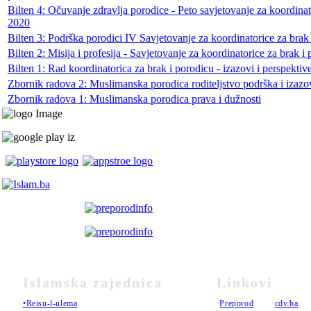
Bilten 4: Očuvanje zdravlja porodice - Peto savjetovanje za koordinat
2020
Bilten 3: Podrška porodici IV Savjetovanje za koordinatorice za brak
Bilten 2: Misija i profesija - Savjetovanje za koordinatorice za brak 
Bilten 1: Rad koordinatorica za brak i porodicu - izazovi i perspekti
Zbornik radova 2: Muslimanska porodica roditeljstvo podrška i izazo
Zbornik radova 1: Muslimanska porodica prava i dužnosti
Islamska zajednica
Linkovi
•Reisu-l-ulema
•
Preporod
•
cdv.ba