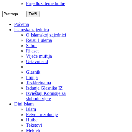
Prijedlozi teme hutbe
Početna
Islamska zajednica
O Islamskoj zajednici
Reisu-l-ulema
Sabor
Rijaset
Vijeće muftija
Ustavni sud
Glasnik
Ilmijja
Tezkiretnama
Izdanja Glasnika IZ
Izvještaji Komisije za
slobodu vjere
Dini Islam
Islam
Fetve i rezolucije
Hutbe
Tekstovi
Mekteb