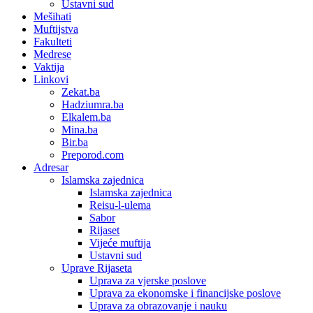
Ustavni sud
Mešihati
Muftijstva
Fakulteti
Medrese
Vaktija
Linkovi
Zekat.ba
Hadziumra.ba
Elkalem.ba
Mina.ba
Bir.ba
Preporod.com
Adresar
Islamska zajednica
Islamska zajednica
Reisu-l-ulema
Sabor
Rijaset
Vijeće muftija
Ustavni sud
Uprave Rijaseta
Uprava za vjerske poslove
Uprava za ekonomske i financijske poslove
Uprava za obrazovanje i nauku