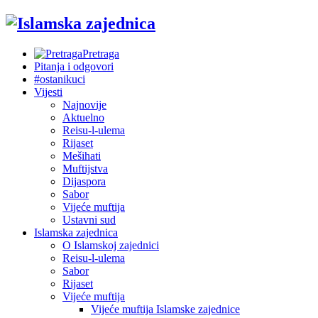
Pretraga
Pitanja i odgovori
#ostanikuci
Vijesti
Najnovije
Aktuelno
Reisu-l-ulema
Rijaset
Mešihati
Muftijstva
Dijaspora
Sabor
Vijeće muftija
Ustavni sud
Islamska zajednica
O Islamskoj zajednici
Reisu-l-ulema
Sabor
Rijaset
Vijeće muftija
Vijeće muftija Islamske zajednice