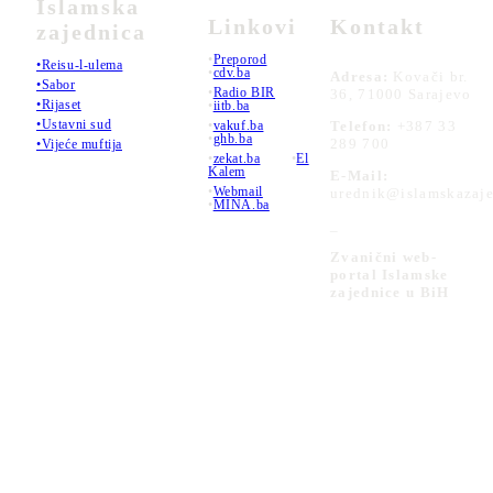
Islamska
Linkovi
Kontakt
zajednica
•
Preporod
•Reisu-l-ulema
•
cdv.ba
Adresa:
Kovači br.
•Sabor
•
Radio BIR
36, 71000 Sarajevo
•Rijaset
•
iitb.ba
•Ustavni sud
•
vakuf.ba
Telefon:
+387 33
•
ghb.ba
289 700
•Vijeće muftija
•
zekat.ba
•
El
Kalem
E-Mail:
•
Webmail
urednik@islamskazaje
•
MINA.ba
_
Zvanični web-
portal Islamske
zajednice u BiH