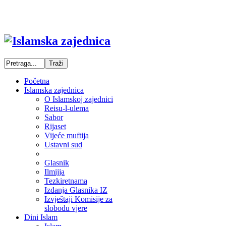
Početna
Islamska zajednica
O Islamskoj zajednici
Reisu-l-ulema
Sabor
Rijaset
Vijeće muftija
Ustavni sud
Glasnik
Ilmijja
Tezkiretnama
Izdanja Glasnika IZ
Izvještaji Komisije za
slobodu vjere
Dini Islam