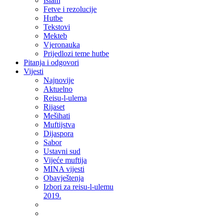
Islam
Fetve i rezolucije
Hutbe
Tekstovi
Mekteb
Vjeronauka
Prijedlozi teme hutbe
Pitanja i odgovori
Vijesti
Najnovije
Aktuelno
Reisu-l-ulema
Rijaset
Mešihati
Muftijstva
Dijaspora
Sabor
Ustavni sud
Vijeće muftija
MINA vijesti
Obavještenja
Izbori za reisu-l-ulemu
2019.