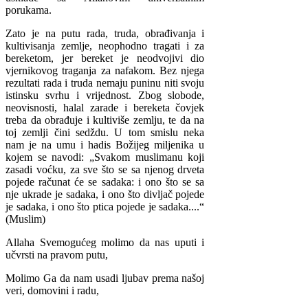
porukama.
Zato je na putu rada, truda, obrađivanja i
kultivisanja zemlje, neophodno tragati i za
bereketom, jer bereket je neodvojivi dio
vjernikovog traganja za nafakom. Bez njega
rezultati rada i truda nemaju puninu niti svoju
istinsku svrhu i vrijednost. Zbog slobode,
neovisnosti, halal zarade i bereketa čovjek
treba da obrađuje i kultiviše zemlju, te da na
toj zemlji čini sedždu. U tom smislu neka
nam je na umu i hadis Božijeg miljenika u
kojem se navodi: „Svakom muslimanu koji
zasadi voćku, za sve što se sa njenog drveta
pojede računat će se sadaka: i ono što se sa
nje ukrade je sadaka, i ono što divljač pojede
je sadaka, i ono što ptica pojede je sadaka....“
(Muslim)
Allaha Svemogućeg molimo da nas uputi i
učvrsti na pravom putu,
Molimo Ga da nam usadi ljubav prema našoj
veri, domovini i radu,