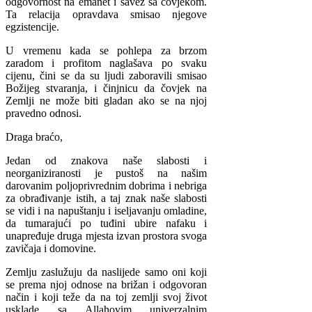
odgovornost na emanet i savez sa čovjekom.
Ta relacija opravdava smisao njegove
egzistencije.
U vremenu kada se pohlepa za brzom
zaradom i profitom naglašava po svaku
cijenu, čini se da su ljudi zaboravili smisao
Božijeg stvaranja, i činjnicu da čovjek na
Zemlji ne može biti gladan ako se na njoj
pravedno odnosi.
Draga braćo,
Jedan od znakova naše slabosti i
neorganiziranosti je pustoš na našim
darovanim poljoprivrednim dobrima i nebriga
za obrađivanje istih, a taj znak naše slabosti
se vidi i na napuštanju i iseljavanju omladine,
da tumarajući po tuđini ubire nafaku i
unapređuje druga mjesta izvan prostora svoga
zavičaja i domovine.
Zemlju zaslužuju da naslijede samo oni koji
se prema njoj odnose na brižan i odgovoran
način i koji teže da na toj zemlji svoj život
usklade sa Allahovim univerzalnim