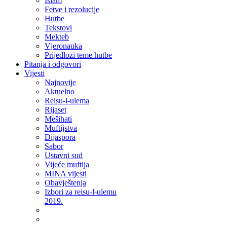
Islam
Fetve i rezolucije
Hutbe
Tekstovi
Mekteb
Vjeronauka
Prijedlozi teme hutbe
Pitanja i odgovori
Vijesti
Najnovije
Aktuelno
Reisu-l-ulema
Rijaset
Mešihati
Muftijstva
Dijaspora
Sabor
Ustavni sud
Vijeće muftija
MINA vijesti
Obavještenja
Izbori za reisu-l-ulemu
2019.