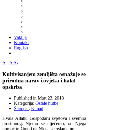
Vaktija
Kontakt
English
A+
A
A-
Kultivisanjem zemljišta osnažuje se
prirodna narav čovjeka i halal
opskrba
Published in
Mart 23, 2018
Kategorija:
Ostale hutbe
Štampa
,
E-mail
Hvala Allahu Gospodaru svjetova i svemira
prostranog. Njemu se utječemo, od Njega
pomoć tražimo i na Njega se oslanjamo.