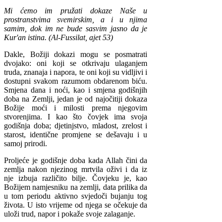
Mi ćemo im pružati dokaze Naše u
prostranstvima svemirskim, a i u njima
samim, dok im ne bude sasvim jasno da je
Kur'an istina. (Al-Fussilat, ajet 53)
Dakle, Božiji dokazi mogu se posmatrati
dvojako: oni koji se otkrivaju ulaganjem
truda, znanaja i napora, te oni koji su vidljivi i
dostupni svakom razumom obdarenom biću.
Smjena dana i noći, kao i smjena godišnjih
doba na Zemlji, jedan je od najočitiji dokaza
Božije moći i milosti prema njegovim
stvorenjima. I kao što čovjek ima svoja
godišnja doba; djetinjstvo, mladost, zrelost i
starost, identične promjene se dešavaju i u
samoj prirodi.
Proljeće je godišnje doba kada Allah čini da
zemlja nakon njezinog mrtvila oživi i da iz
nje izbuja različito bilje. Čovjeku je, kao
Božijem namjesniku na zemlji, data prilika da
u tom periodu aktivno svjedoči bujanju tog
života. U isto vrijeme od njega se očekuje da
uloži trud, napor i pokaže svoje zalaganje.