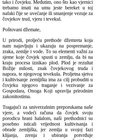
tako i čovjeku. Međutim, ono što kao vjernici
trebamo imati na umu jeste bereket u toj
nafaki čije se uvećanje ili smanjenje vezuje za
čovjekov trud, vjeru i tevekul.
Poštovani džemate,
U prirodi, proljeću prethode džemreta koja
nam najavljuju i ukazuju na pospremanje,
zraka, zemlje i vode. To su elementi važni za
sjeme koje čovjek spusti u zemlju, da bi na
kraju procesa iznikao plod. Plod je rezultat
Božije milosti, znak čovjekovog truda i
napora, te njegovog tevekula. Proljetna sjetva
i kultivisanje zemljišta ima za cilj probuditi u
čovjeku njegovo traganje i vezivanje za
Gospodara, Onoga Koji upravlja prirodnim
zakonitostima.
Tragajući za univerzalnim preporukama naše
vjere, a vodeći računa da čovjek svoju
porodicu hrani halalom, naši prethodnici su
posebno isticali vrijednost kultivisanja i
obrade zemljišta, jer zemlja u svojoj fazi
klijanja, zrenja i ubiranja potvrđuje