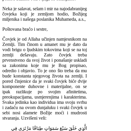
Neka je salavat, selam i mir na najodabranijeg
čovjeka koji je zemljom hodio, Božijeg
miljenika i našega poslanika Muhameda, a.s.,
Poštovana braćo i sestre,
Čovjek je od Allaha učinjen namjesnikom na
Zemlji. Tim činom u amanet mu je dato da
vodi brigu o ljudskim tokovima koji se na toj
zemlji dešavaju. Zato čovjek treba
prvenstveno da svoj život i ponašanje uskladi
sa zakonima koje mu je Bog propisao,
odredio i objavio. To je ono što treba da mu
bude konstanta njegovog života na zemlji. I
pored činjenice da je svaki čovjek biće dvije
komponente duhovne i materijalne, on se
ipak razlikuje po svojim afinitetima,
preokupacijama, usmjerenjima i karakterima.
Svaka jedinka kao individua ima svoju svrhu
i zadaću na ovom dunjaluku i svaki čovjek u
sebi nosi alamete Božije moći i mudrosti
stvaranja. Uzvišeni veli:
الَّذِي
خَلَقَ
سَبْعَ
سَمَوَاتٍ
طِبَاقًا
مَا
تَرَى
فِي