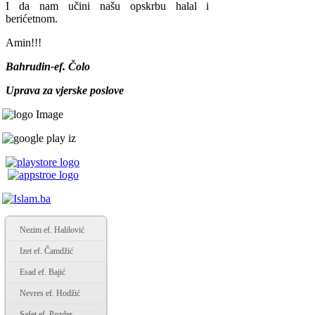
I da nam učini našu opskrbu halal i
berićetnom.
Amin!!!
Bahrudin-ef. Čolo
Uprava za vjerske poslove
Nezim ef. Halilović
Izet ef. Čamdžić
Esad ef. Bajić
Nevres ef. Hodžić
Safet ef. Pozder