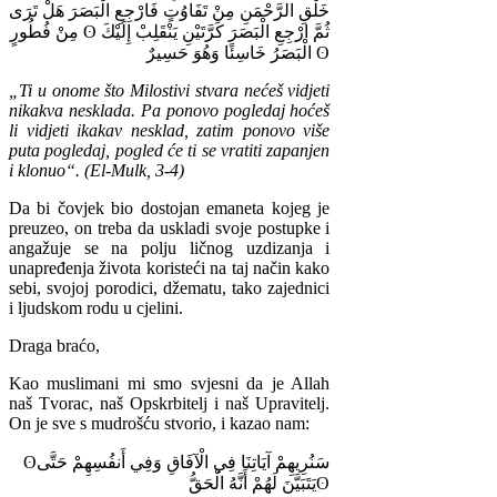
خَلْقِ
الرَّحْمَنِ
مِنْ
تَفَاوُتٍ
فَارْجِعِ
الْبَصَرَ
هَلْ
تَرَى
فُطُورٍ
مِنْ
ʘ
إِلَيْكَ
يَنْقَلِبْ
كَرَّتَيْنِ
الْبَصَرَ
ارْجِعِ
ثُمَّ
حَسِيرٌ
وَهُوَ
خَاسِئًا
الْبَصَرُ
ʘ
„Ti u onome što Milostivi stvara nećeš vidjeti
nikakva nesklada. Pa ponovo pogledaj hoćeš
li vidjeti ikakav nesklad, zatim ponovo više
puta pogledaj, pogled će ti se vratiti zapanjen
i klonuo“. (El-Mulk, 3-4)
Da bi čovjek bio dostojan emaneta kojeg je
preuzeo, on treba da uskladi svoje postupke i
angažuje se na polju ličnog uzdizanja i
unapređenja života koristeći na taj način kako
sebi, svojoj porodici, džematu, tako zajednici
i ljudskom rodu u cjelini.
Draga braćo,
Kao muslimani mi smo svjesni da je Allah
naš Tvorac, naš Opskrbitelj i naš Upravitelj.
On je sve s mudrošću stvorio, i kazao nam:
ʘ
حَتَّى
أَنفُسِهِمْ
وَفِي
الْآفَاقِ
فِي
آيَاتِنَا
سَنُرِيهِمْ
الْحَقُّ
أَنَّهُ
لَهُمْ
يَتَبَيَّنَ
ʘ