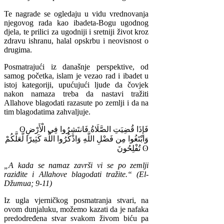
Te nagrade se ogledaju u vidu vrednovanja
njegovog rada kao ibadeta-Bogu ugodnog
djela, te prilici za ugodniji i sretniji život kroz
zdravu ishranu, halal opskrbu i neovisnost o
drugima.
Posmatrajući iz današnje perspektive, od
samog početka, islam je vezao rad i ibadet u
istoj kategoriji, upućujući ljude da čovjek
nakon namaza treba da nastavi tražiti
Allahove blagodati razasute po zemlji i da na
tim blagodatima zahvaljuje.
ʘ
الْأَرْضِ
فِي
فَانتَشِرُوا
الصَّلَاةُ
قُضِيَتِ
فَإِذَا
وَابْتَغُوا
مِن
فَضْلِ
اللَّهِ
وَاذْكُرُوا
اللَّهَ
كَثِيرًا
لَّعَلَّكُمْ
تُفْلِحُونَ
ʘ
„A kada se namaz završi vi se po zemlji
raziđite i Allahove blagodati tražite.“ (El-
Džumua; 9-11)
Iz ugla vjerničkog posmatranja stvari, na
ovom dunjaluku, možemo kazati da je nafaka
predodređena stvar svakom živom biću pa