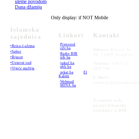
uleme povodom
Dana džamija
Only display: if NOT Mobile
Islamska
Linkovi
Kontakt
zajednica
•
Preporod
•Reisu-l-ulema
•
cdv.ba
Adresa:
Kovači br.
•Sabor
•
Radio BIR
36, 71000 Sarajevo
•Rijaset
•
iitb.ba
•Ustavni sud
•
vakuf.ba
Telefon:
+387 33
•
ghb.ba
289 700
•Vijeće muftija
•
zekat.ba
•
El
Kalem
E-Mail:
•
Webmail
urednik@islamskazaje
•
MINA.ba
_
Zvanični web-
portal Islamske
zajednice u BiH