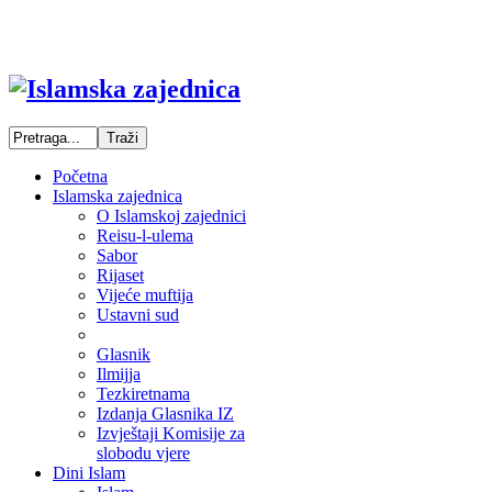
Početna
Islamska zajednica
O Islamskoj zajednici
Reisu-l-ulema
Sabor
Rijaset
Vijeće muftija
Ustavni sud
Glasnik
Ilmijja
Tezkiretnama
Izdanja Glasnika IZ
Izvještaji Komisije za
slobodu vjere
Dini Islam