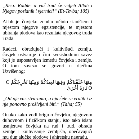
„Reci: Radite, a vaš trud će vidjeti Allah i
Njegov poslanik i vjernici!“ (Et-Tevba; 105)
Allah je čovjeku zemlju učinio staništem i
mjestom njegove egzistencije, te mjestom
ubiranja plodova kao rezultata njegovog truda
i rada.
Radeći, obrađujući i kultivišući zemlju,
čovjek ostvaruje i čini svrsishodnim savez
koji je uspostavljen između čovjeka i zemlje.
O tom savezu se govori u riječima
Uzvišenog:
ʘ
نُخْرِجُكُمْ
وَمِنْهَا
نُعِيدُكُمْ
وَفِيهَا
خَلَقْنَاكُمْ
مِنْهَا
أُخْرَىٰ
تَارَةً
ʘ
„Od nje vas stvaramo, u nju ćete se vratiti i iz
nje ponovno proživljeni biti.“ (Taha; 55)
Onako kako vodi brigu o čovjeku, njegovom
duhovnom i fizičkom stanju, isto tako islam
usmjerava čovjeka na rad i trud, obradu
zemlje i kultivisanje zemljišta, obećavajući
mu dunjalučke plodove i ahiretsku nagradu.