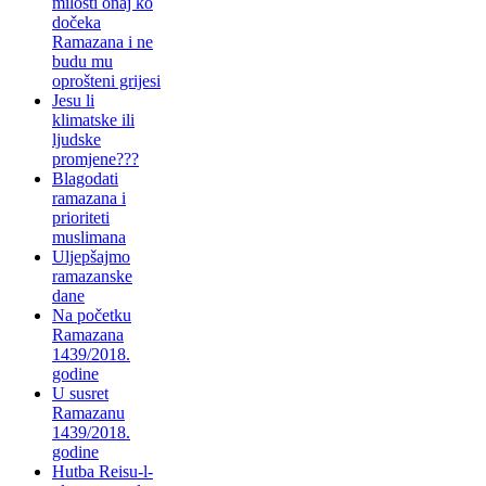
milosti onaj ko
dočeka
Ramazana i ne
budu mu
oprošteni grijesi
Jesu li
klimatske ili
ljudske
promjene???
Blagodati
ramazana i
prioriteti
muslimana
Uljepšajmo
ramazanske
dane
Na početku
Ramazana
1439/2018.
godine
U susret
Ramazanu
1439/2018.
godine
Hutba Reisu-l-