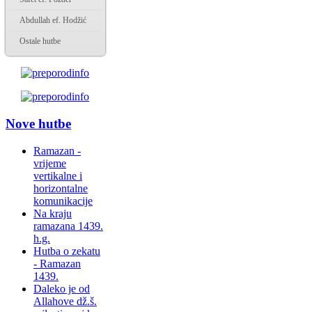
Abdullah ef. Hodžić
Ostale hutbe
Nove hutbe
Ramazan -
vrijeme
vertikalne i
horizontalne
komunikacije
Na kraju
ramazana 1439.
h.g.
Hutba o zekatu
- Ramazan
1439.
Daleko je od
Allahove dž.š.