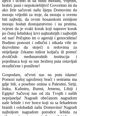
djecu i učimo ih da budu moralni, vrijedni,
hrabri, jasni i nepokolebljivi! Govorimo im da
ako žele sačuvati našu lijepu Domovinu da
moraju vrijediti za troje, da moraju u svemu
biti najbolji, da ovom bosanskom zemljom
moraju hodati dostojanstveno i na prstima,
svjesni da je svaki korak koji naprave korak
po čistoj šehidskoj krvi najhrabrijih i najboljih
od nas! Pričajmo im o agresiji i genocidima!
Budimo ponosni i odlučni i nikada više ne
dozvolimo da stojeći u redovima za
strijeljanje čekamo milost koljača ili pomoć
dvoličnih međunarodnih institucija i
pojedinaca koji su nas bezbroj puta ostavljali
nezaštićene i ponižene!
Gospodaru, učvrsti nas na putu islama!
Pomozi našoj ugroženoj braći i sestrama ma
gdje bili, a posebno onima u Palestini, Siriji,
Iraku, Kašmiru, Burmi, Jemenu, Libiji i
Egiptu! Sačuvaj nas od zla Tvojih i naših
neprijatelja! Nagradi obećanom nagradom
naše šehide i sve borce koji su sa šehadetom
branili i oslobađali našu Domovinu! Nagradi
najboljom nagradom porodice šehida za