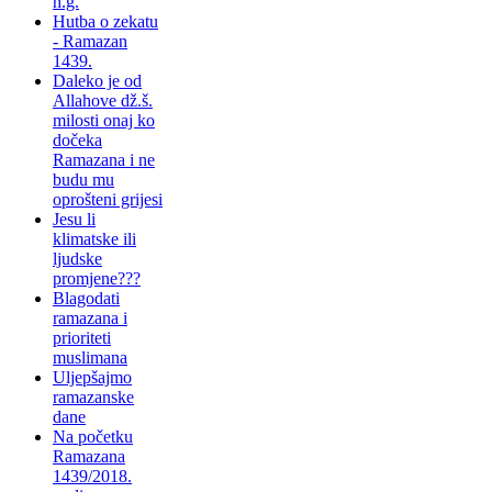
h.g.
Hutba o zekatu
- Ramazan
1439.
Daleko je od
Allahove dž.š.
milosti onaj ko
dočeka
Ramazana i ne
budu mu
oprošteni grijesi
Jesu li
klimatske ili
ljudske
promjene???
Blagodati
ramazana i
prioriteti
muslimana
Uljepšajmo
ramazanske
dane
Na početku
Ramazana
1439/2018.