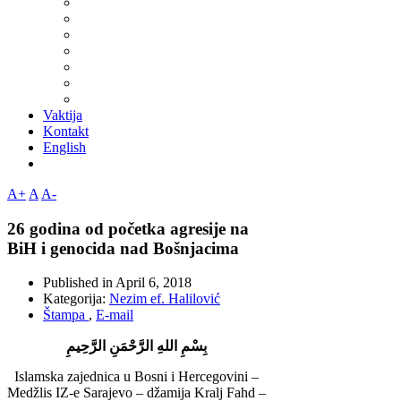
Vaktija
Kontakt
English
A+
A
A-
26 godina od početka agresije na
BiH i genocida nad Bošnjacima
Published in
April 6, 2018
Kategorija:
Nezim ef. Halilović
Štampa
,
E-mail
بِسْمِ اللهِ الرَّحْمَنِ الرَّحِيمِ
Islamska zajednica u Bosni i Hercegovini –
Medžlis IZ-e Sarajevo – džamija Kralj Fahd –