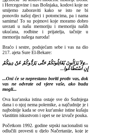
i Hercegovine i nas Bošnjaka, kodovi koje ne
smijemo zaboraviti kako se isto ne bi
ponovilo našoj djeci i potomcima, pa i nama
samima! To su pojmovi koje moramo dobro
urezati u našu memoriju i memoriju naših
ukućana, rodbine i prijatelja, tačnije u
memoriju našega naroda!
Braćo i sestre, podsjećam sebe i vas na dio
217. ajeta Sure El-Bekare:
.وَلاَ يَزَالُونَ يُقَاتِلُونَكُمْ حَتَّى يَرُدُّوكُمْ عَنْ دِينِكُمْ
..
إِنِ اسْتَطَاعُوا...
...
Oni će se neprestano boriti protiv
vas
, dok
vas ne odvrate od vjere vaše, ako budu
mogli...
Ova kur'anska istina ostaje sve do Sudnjega
dana i o njoj nema polemike, a najčudnije je i
najbolnije kada se ove kur'anske istine kušaju
vlastitim iskustvom i opet se ne izvuče pouka.
Početkom 1992. godine srpski nacionalisti su
odlučili provesti u djelo Načertanije, koje je