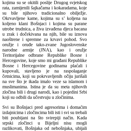
kojima su se okitili poslije Drugog svjetskog
rata, zamijenili šajkačama i kokaradama, koje
su bile njihovo tradicionalno obilježje.
Okrvavljene kame, kojima su s’ koljena na
koljeno klani Bošnjaci i kojima su parane
utrobe trudnica, a živa izvađena djeca bacana
u zrak i dočekivana na njih, bile su iznova
naoštrene i spremne za krvavi pohod. Svo
oružje i oruđe tako-zvane Jugoslovenske
narodne armije (JNA), kao i oružje
Teritorijalne odbrane Republike Bosne i
Hercegovine, koje smo mi građani Republike
Bosne i Hercegovine godinama plaćali i
kupovali, stavljeno je na raspolaganje
četnicima, koji su pokrvavljenih očiju jurišali
na sve što je ikada imalo veze sa islamom i
muslimanima. Istina je da su meta njihovih
zločina bili i drugi narodi, kao i pojedini Srbi
koji su odbili da učestvuju u zločinima.
Svi su Bošnjaci pred agresorima i domaćim
izdajnicima i zločincima bili isti i svi su trebali
biti poubijani na što svirepiji način. Kada
srpski zločinci u Bijeljni nisu mogli
razlikovati, Bošnjaka od nebošnjaka, ubijali