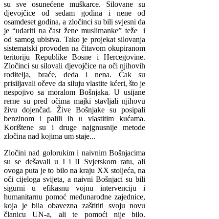
su sve osunećene muškarce. Silovane su
djevojčice od sedam godina i nene od
osamdeset godina, a zločinci su bili svjesni da
je “udariti na čast žene muslimanke” teže i
od samog ubistva. Tako je projekat silovanja
sistematski provođen na čitavom okupiranom
teritoriju Republike Bosne i Hercegovine.
Zločinci su silovali djevojčice na oči njihovih
roditelja, braće, deda i nena. Čak su
prisiljavali očeve da siluju vlastite kćeri, što je
nespojivo sa moralom Bošnjaka. U usijane
rerne su pred očima majki stavljali njihovu
živu dojenčad. Žive Bošnjake su posipali
benzinom i palili ih u vlastitim kućama.
Korištene su i druge najgnusnije metode
zločina nad kojima um staje...
Zločini nad golorukim i naivnim Bošnjacima
su se dešavali u I i II Svjetskom ratu, ali
ovoga puta je to bilo na kraju XX stoljeća, na
oči cijeloga svijeta, a naivni Bošnjaci su bili
sigurni u efikasnu vojnu intervenciju i
humanitarnu pomoć međunarodne zajednice,
koja je bila obavezna zaštititi svoju novu
članicu UN-a, ali te pomoći nije bilo.