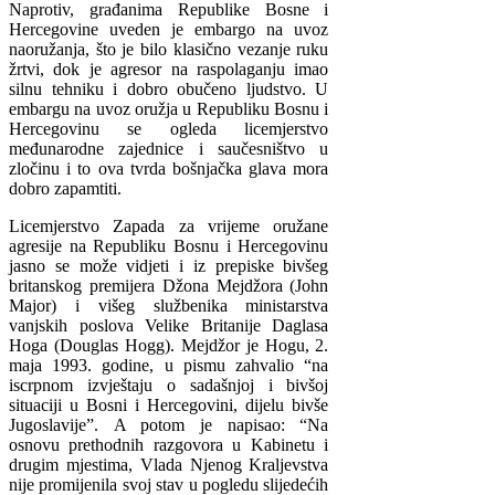
Naprotiv, građanima Republike Bosne i
Hercegovine uveden je embargo na uvoz
naoružanja, što je bilo klasično vezanje ruku
žrtvi, dok je agresor na raspolaganju imao
silnu tehniku i dobro obučeno ljudstvo. U
embargu na uvoz oružja u Republiku Bosnu i
Hercegovinu se ogleda licemjerstvo
međunarodne zajednice i saučesništvo u
zločinu i to ova tvrda bošnjačka glava mora
dobro zapamtiti.
Licemjerstvo Zapada za vrijeme oružane
agresije na Republiku Bosnu i Hercegovinu
jasno se može vidjeti i iz prepiske bivšeg
britanskog premijera Džona Mejdžora (John
Major) i višeg službenika ministarstva
vanjskih poslova Velike Britanije Daglasa
Hoga (Douglas Hogg). Mejdžor je Hogu, 2.
maja 1993. godine, u pismu zahvalio “na
iscrpnom izvještaju o sadašnjoj i bivšoj
situaciji u Bosni i Hercegovini, dijelu bivše
Jugoslavije”. A potom je napisao: “Na
osnovu prethodnih razgovora u Kabinetu i
drugim mjestima, Vlada Njenog Kraljevstva
nije promijenila svoj stav u pogledu slijedećih