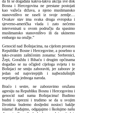
da bi se događala kakva-takva akcija sve dok
Bosna i Hercegovina ne prestane postojati
kao važeća država, a njeno muslimansko
stanovništvo ne raseli iz svoje zemlje…
Ovakav stav ima svaka druga evropska i
sjeverno-američka vlada i zato nećemo
intervenisati u ovom području da spasimo
muslimansko stanovništvo ili da ukinemo
embargo na oružje.”
Genocid nad Bošnjacima, na cijelom prostoru
Republike Bosne i Hercegovine, a posebno u
tako-zvanim zaštićenim zonama: Srebrenici,
Žepi, Goraždu i Bihaću i drugim općinama
događao se na očigled cijeloga svijeta i to
Bošnjaci ne smiju zaboraviti, jer zaborav je
jedan od najsvirepijih i najbezdušnijih
neprijatelja jednoga naroda.
Braćo i sestre, ne zaboravimo oružanu
agresiju na Republiku Bosnu i Hercegovinu i
genocid nad nama Bošnjacima! Budimo
budni i oprezni i trudimo se da u svojim
životima budemo dosljedni nosioci baklje
islama! Rađajmo, odgajajmo i školujmo našu