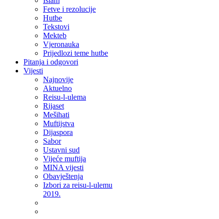
Islam
Fetve i rezolucije
Hutbe
Tekstovi
Mekteb
Vjeronauka
Prijedlozi teme hutbe
Pitanja i odgovori
Vijesti
Najnovije
Aktuelno
Reisu-l-ulema
Rijaset
Mešihati
Muftijstva
Dijaspora
Sabor
Ustavni sud
Vijeće muftija
MINA vijesti
Obavještenja
Izbori za reisu-l-ulemu
2019.