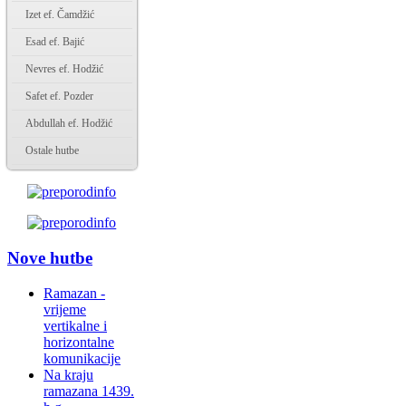
Izet ef. Čamdžić
Esad ef. Bajić
Nevres ef. Hodžić
Safet ef. Pozder
Abdullah ef. Hodžić
Ostale hutbe
Nove hutbe
Ramazan -
vrijeme
vertikalne i
horizontalne
komunikacije
Na kraju
ramazana 1439.