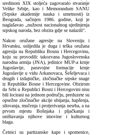
sredinom XIX stoljeća zagovaralo stvaranje
Velike Srbije, kao i Memorandum SANU
(Srpske akademije nauka i umetnosti) iz
Beograda, sačinjen 1986. godine, koji je
naglašavao „nužnost nacionalnog ujedinjenja
srpskog naroda, bez obzira gdje se nalazili“.
Nakon oružane agresije na Sloveniju i
Hrvatsku, uslijedila je duga i teška oružana
agresija na Republiku Bosnu i Hercegovinu,
koju su provodili: takozvana Jugoslovenska
narodna armija (JNA), jedinice MUP-a krnje
Jugoslavije, paravojne formacije krnje
Jugoslavije u vidu Arkanovaca, Šešeljevaca i
drugih i izdajničke, zločinačke srpske snage
iz Republike Bosne i Hercegovine. Obzirom
da Srbi u Republici Bosni i Hercegovini nisu
bili locirani na jednom području, preduzete su
opsežne zločinačke akcije ubijanja, hapšenja,
silovanja, mučenja i protjerivanja nesrba, a na
prvom mjestu Bošnjaka i pljačkanja i
uništavanja njihove imovine i kulturnog
blaga.
Četnici su partizanske kape i spomenice,