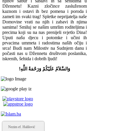
njihov sabur i sastavi ih sa šehidima u
Džennetu! Kazni zločince zasluženom
kaznom i ostavi ih bez pomena i poroda i
zameti im svaki trag! Spletke neprijatelja naše
Domovine vrati na njih i zabavi ih njima
samima! Smiluj se našim umrlim roditeljima i
precima koji su na nas prenijeli svjetlo Dina!
Uputi našu djecu i potomke i učini ih
prvacima ummeta i radostima naših očiju i
srca! Budi nam Milostiv na Sudnjem danu i
počasti nas u Džennetu društvom poslanika,
iskrenih, šehida i dobrih ljudi!
وَالسَّلاَمُ عَلَيْكُمْ وَرَحْمَةُ اللَّهِ!
Nezim ef. Halilović