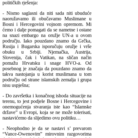
političkih rješenja:
- Nismo saglasni da niti sada niti ubuduće
naoružavamo ili obučavamo Muslimane u
Bosni i Hercegovini vojnom opremom. Mi
ćemo i dalje pomagati da se nametne i ostane
na snazi embargo na oružje UN-a u ovom
području. Iako pouzdano znamo da Grčka,
Rusija i Bugarska isporučuju oružje i vrše
obuku u Srbiji. Njemačka, Austrija,
Slovenija, čak i Vatikan, na sličan način
pomažu Hrvatsku i snage HVO-a. Od
posebnog je značaja da pouzdano znamo da
takva nastojanja u korist muslimana u tom
području od strane islamskih zemalja i grupa
nisu uspješna;
- Do završetka i konačnog ishoda situacije na
terenu, to jest podjele Bosne i Hercegovine i
onemogućenja stvaranja iste kao “Islamske
države” u Evropi, koja se ne može tolerisati,
nastavićemo da slijedimo ovu politiku…
- Neophodno je da se nastavi s’ prevarom
“Vance-Owenovim” mirovnim razgovorima