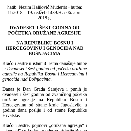
hatib: Nezim Halilović Muderris - hutba:
11/2018 – 19. redžeb 1439.H. / 06. april
2018.g.
DVADESET I ŠEST GODINA OD
POČETKA ORUŽANE AGRESIJE
NA REPUBLIKU BOSNU I
HERCEGOVINU I GENOCIDA NAD
BOŠNJACIMA
Braćo i sestre u islamu! Tema današnje hutbe
je
Dvadeset i šest godina od početka oružane
agresije na Republiku Bosnu i Hercegovinu i
genocida nad Bošnjacima.
Danas je Dan Grada Sarajeva i punih je
dvadeset i šest godina od zvaničnog početka
oružane agresije na Republiku Bosnu i
Hercegovinu od strane krnje Jugoslavije, a
godinu dana poslije i od strane Republike
Hrvatske.
Braćo i sestre, pojmovi „oružana agresija“ i
„genocid“ su kodovi moderne historije Bosne