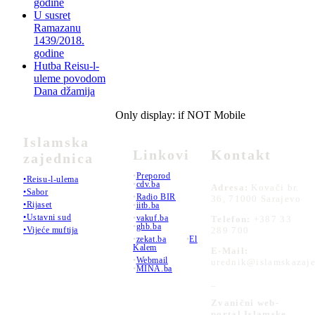
godine
U susret
Ramazanu
1439/2018.
godine
Hutba Reisu-l-
uleme povodom
Dana džamija
Only display: if NOT Mobile
Islamska
Linkovi
Kontakt
zajednica
•
Preporod
•Reisu-l-ulema
•
cdv.ba
Adresa:
Kovači br.
•Sabor
•
Radio BIR
36, 71000 Sarajevo
•Rijaset
•
iitb.ba
•Ustavni sud
•
vakuf.ba
Telefon:
+387 33
•
ghb.ba
289 700
•Vijeće muftija
•
zekat.ba
•
El
Kalem
E-Mail:
•
Webmail
urednik@islamskazaje
•
MINA.ba
_
Zvanični web-
portal Islamske