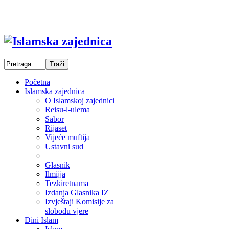
Početna
Islamska zajednica
O Islamskoj zajednici
Reisu-l-ulema
Sabor
Rijaset
Vijeće muftija
Ustavni sud
Glasnik
Ilmijja
Tezkiretnama
Izdanja Glasnika IZ
Izvještaji Komisije za
slobodu vjere
Dini Islam