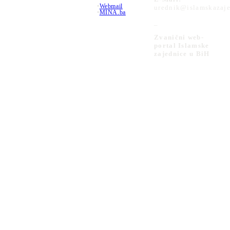
•
Webmail
urednik@islamskazaje
•
MINA.ba
_
Zvanični web-
portal Islamske
zajednice u BiH