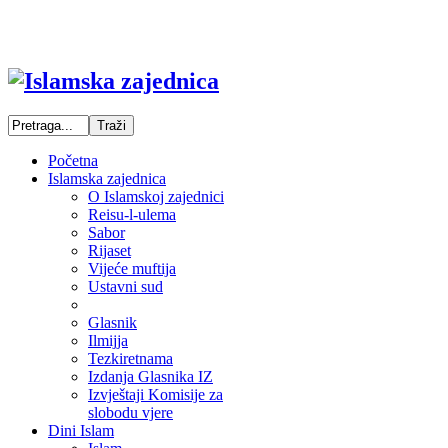
Početna
Islamska zajednica
O Islamskoj zajednici
Reisu-l-ulema
Sabor
Rijaset
Vijeće muftija
Ustavni sud
Glasnik
Ilmijja
Tezkiretnama
Izdanja Glasnika IZ
Izvještaji Komisije za
slobodu vjere
Dini Islam