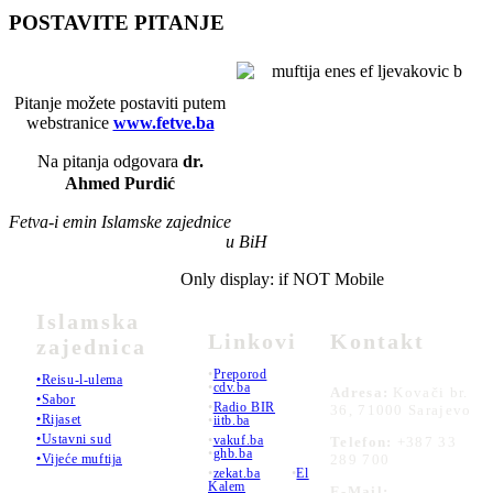
POSTAVITE PITANJE
Pitanje možete postaviti putem
webstranice
www.fetve.ba
Na pitanja odgovara
dr.
Ahmed Purdić
Fetva-i emin Islamske zajednice
u BiH
Only display: if NOT Mobile
Islamska
Linkovi
Kontakt
zajednica
•
Preporod
•Reisu-l-ulema
•
cdv.ba
Adresa:
Kovači br.
•Sabor
•
Radio BIR
36, 71000 Sarajevo
•Rijaset
•
iitb.ba
•Ustavni sud
•
vakuf.ba
Telefon:
+387 33
•
ghb.ba
289 700
•Vijeće muftija
•
zekat.ba
•
El
Kalem
E-Mail: