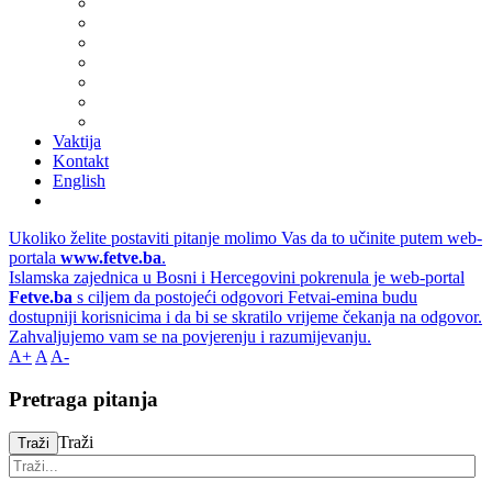
Vaktija
Kontakt
English
Ukoliko želite postaviti pitanje molimo Vas da to učinite putem web-
portala
www.fetve.ba
.
Islamska zajednica u Bosni i Hercegovini pokrenula je web-portal
Fetve.ba
s ciljem da postojeći odgovori Fetvai-emina budu
dostupniji korisnicima i da bi se skratilo vrijeme čekanja na odgovor.
Zahvaljujemo vam se na povjerenju i razumijevanju.
A+
A
A-
Pretraga pitanja
Traži
Traži