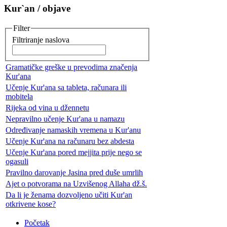
Kur`an / objave
Filter
Filtriranje naslova
Gramatičke greške u prevodima značenja
Kur'ana
Učenje Kur'ana sa tableta, računara ili
mobitela
Rijeka od vina u džennetu
Nepravilno učenje Kur'ana u namazu
Određivanje namaskih vremena u Kur'anu
Učenje Kur'ana na računaru bez abdesta
Učenje Kur'ana pored mejjita prije nego se
ogasuli
Pravilno darovanje Jasina pred duše umrlih
Ajet o potvorama na Uzvišenog Allaha dž.š.
Da li je ženama dozvoljeno učiti Kur'an
otkrivene kose?
Početak