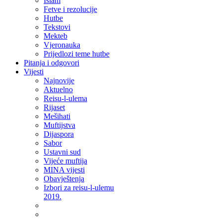
Islam
Fetve i rezolucije
Hutbe
Tekstovi
Mekteb
Vjeronauka
Prijedlozi teme hutbe
Pitanja i odgovori
Vijesti
Najnovije
Aktuelno
Reisu-l-ulema
Rijaset
Mešihati
Muftijstva
Dijaspora
Sabor
Ustavni sud
Vijeće muftija
MINA vijesti
Obavještenja
Izbori za reisu-l-ulemu
2019.