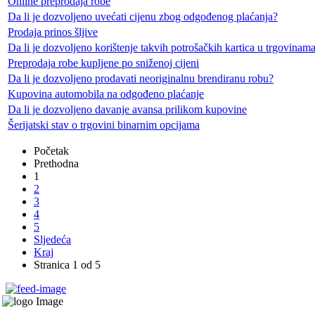
Online preprodaja robe
Da li je dozvoljeno uvećati cijenu zbog odgođenog plaćanja?
Prodaja prinos šljive
Da li je dozvoljeno korištenje takvih potrošačkih kartica u trgovinam
Preprodaja robe kupljene po sniženoj cijeni
Da li je dozvoljeno prodavati neoriginalnu brendiranu robu?
Kupovina automobila na odgođeno plaćanje
Da li je dozvoljeno davanje avansa prilikom kupovine
Šerijatski stav o trgovini binarnim opcijama
Početak
Prethodna
1
2
3
4
5
Sljedeća
Kraj
Stranica 1 od 5