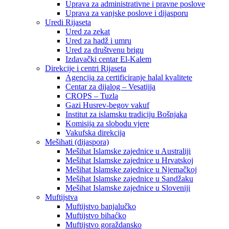
Uprava za administrativne i pravne poslove
Uprava za vanjske poslove i dijasporu
Uredi Rijaseta
Ured za zekat
Ured za hadž i umru
Ured za društvenu brigu
Izdavački centar El-Kalem
Direkcije i centri Rijaseta
Agencija za certificiranje halal kvalitete
Centar za dijalog – Vesatijja
CROPS – Tuzla
Gazi Husrev-begov vakuf
Institut za islamsku tradiciju Bošnjaka
Komisija za slobodu vjere
Vakufska direkcija
Mešihati (dijaspora)
Mešihat Islamske zajednice u Australiji
Mešihat Islamske zajednice u Hrvatskoj
Mešihat Islamske zajednice u Njemačkoj
Mešihat Islamske zajednice u Sandžaku
Mešihat Islamske zajednice u Sloveniji
Muftijstva
Muftijstvo banjalučko
Muftijstvo bihaćko
Muftijstvo goraždansko