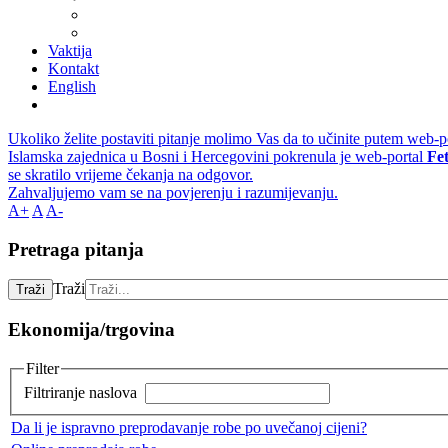
Vaktija
Kontakt
English
Ukoliko želite postaviti pitanje molimo Vas da to učinite putem web-p
Islamska zajednica u Bosni i Hercegovini pokrenula je web-portal
Fe
se skratilo vrijeme čekanja na odgovor.
Zahvaljujemo vam se na povjerenju i razumijevanju.
A+
A
A-
Pretraga pitanja
Traži
Traži
Ekonomija/trgovina
Filter
Filtriranje naslova
Da li je ispravno preprodavanje robe po uvečanoj cijeni?