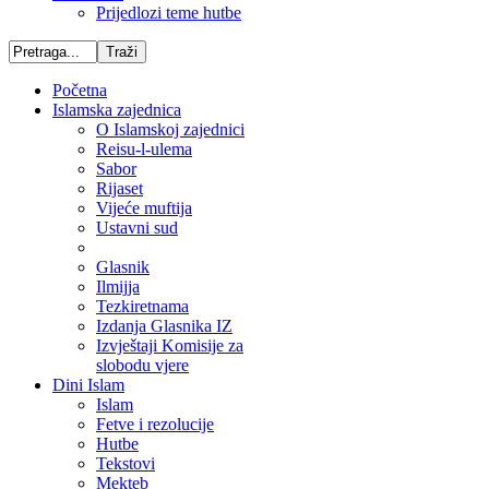
Prijedlozi teme hutbe
Početna
Islamska zajednica
O Islamskoj zajednici
Reisu-l-ulema
Sabor
Rijaset
Vijeće muftija
Ustavni sud
Glasnik
Ilmijja
Tezkiretnama
Izdanja Glasnika IZ
Izvještaji Komisije za
slobodu vjere
Dini Islam
Islam
Fetve i rezolucije
Hutbe
Tekstovi
Mekteb