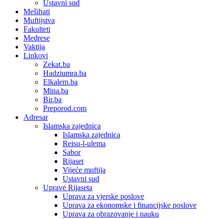
Ustavni sud
Mešihati
Muftijstva
Fakulteti
Medrese
Vaktija
Linkovi
Zekat.ba
Hadziumra.ba
Elkalem.ba
Mina.ba
Bir.ba
Preporod.com
Adresar
Islamska zajednica
Islamska zajednica
Reisu-l-ulema
Sabor
Rijaset
Vijeće muftija
Ustavni sud
Uprave Rijaseta
Uprava za vjerske poslove
Uprava za ekonomske i financijske poslove
Uprava za obrazovanje i nauku