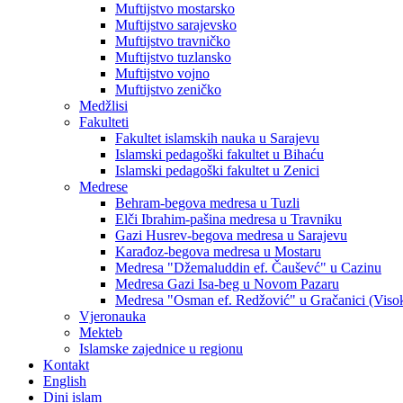
Muftijstvo mostarsko
Muftijstvo sarajevsko
Muftijstvo travničko
Muftijstvo tuzlansko
Muftijstvo vojno
Muftijstvo zeničko
Medžlisi
Fakulteti
Fakultet islamskih nauka u Sarajevu
Islamski pedagoški fakultet u Bihaću
Islamski pedagoški fakultet u Zenici
Medrese
Behram-begova medresa u Tuzli
Elči Ibrahim-pašina medresa u Travniku
Gazi Husrev-begova medresa u Sarajevu
Karađoz-begova medresa u Mostaru
Medresa "Džemaluddin ef. Čauševć" u Cazinu
Medresa Gazi Isa-beg u Novom Pazaru
Medresa "Osman ef. Redžović" u Gračanici (Viso
Vjeronauka
Mekteb
Islamske zajednice u regionu
Kontakt
English
Dini islam