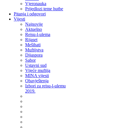
Vjeronauka
Prijedlozi teme hutbe
Pitanja i odgovori
Vijesti
Najnovije
Aktuelno
Reisu-l-ulema
Rijaset
Mešihati
Muftijstva
Dijaspora
Sabor
Ustavni sud
Vijeće muftija
MINA vijesti
Obavještenja
Izbori za reisu-l-ulemu
2019.