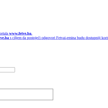
ortala
www.fetve.ba
.
tve.ba
s ciljem da postojeći odgovori Fetvai-emina budu dostupniji kori