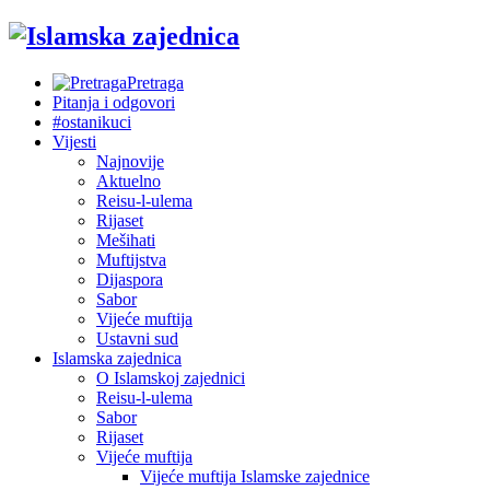
Pretraga
Pitanja i odgovori
#ostanikuci
Vijesti
Najnovije
Aktuelno
Reisu-l-ulema
Rijaset
Mešihati
Muftijstva
Dijaspora
Sabor
Vijeće muftija
Ustavni sud
Islamska zajednica
O Islamskoj zajednici
Reisu-l-ulema
Sabor
Rijaset
Vijeće muftija
Vijeće muftija Islamske zajednice