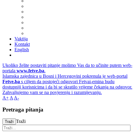
Vaktija
Kontakt
English
Ukoliko želite postaviti pitanje molimo Vas da to učinite putem web-
portala
www.fetve.ba
.
Islamska zajednica u Bosni i Hercegovini pokrenula je web-portal
Fetve.ba
s ciljem da postojeći odgovori Fetvai-emina budu
dostupniji korisnicima i da bi se skratilo vrijeme čekanja na odgovor.
Zahvaljujemo vam se na povjerenju i razumijevanju.
A+
A
A-
Pretraga pitanja
Traži
Traži