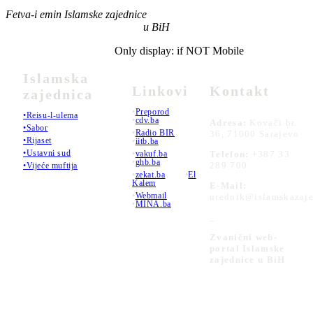
Fetva-i emin Islamske zajednice
u BiH
Only display: if NOT Mobile
Islamska
Linkovi
Kontakt
zajednica
•
Preporod
•Reisu-l-ulema
•
cdv.ba
Adresa:
Kovači br.
•Sabor
•
Radio BIR
36, 71000 Sarajevo
•Rijaset
•
iitb.ba
•Ustavni sud
•
vakuf.ba
Telefon:
+387 33
•
ghb.ba
289 700
•Vijeće muftija
•
zekat.ba
•
El
Kalem
E-Mail:
•
Webmail
urednik@islamskazaje
•
MINA.ba
_
Zvanični web-
portal Islamske
zajednice u BiH