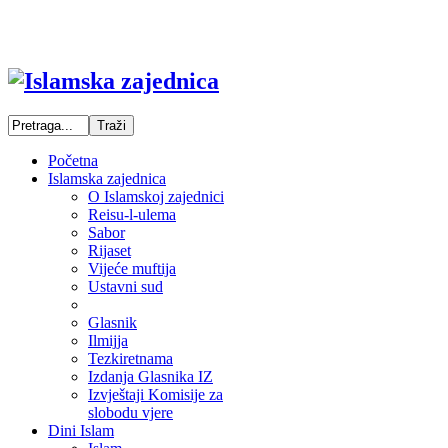
Početna
Islamska zajednica
O Islamskoj zajednici
Reisu-l-ulema
Sabor
Rijaset
Vijeće muftija
Ustavni sud
Glasnik
Ilmijja
Tezkiretnama
Izdanja Glasnika IZ
Izvještaji Komisije za
slobodu vjere
Dini Islam