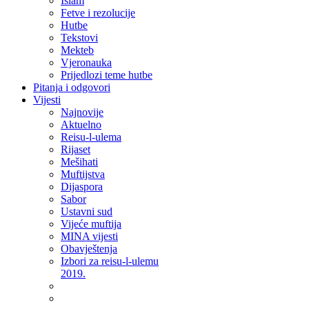
Islam
Fetve i rezolucije
Hutbe
Tekstovi
Mekteb
Vjeronauka
Prijedlozi teme hutbe
Pitanja i odgovori
Vijesti
Najnovije
Aktuelno
Reisu-l-ulema
Rijaset
Mešihati
Muftijstva
Dijaspora
Sabor
Ustavni sud
Vijeće muftija
MINA vijesti
Obavještenja
Izbori za reisu-l-ulemu
2019.