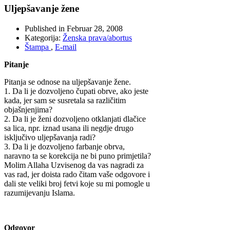
Uljepšavanje žene
Published in
Februar 28, 2008
Kategorija:
Ženska prava/abortus
Štampa
,
E-mail
Pitanje
Pitanja se odnose na uljepšavanje žene.
1. Da li je dozvoljeno čupati obrve, ako jeste
kada, jer sam se susretala sa različitim
objašnjenjima?
2. Da li je ženi dozvoljeno otklanjati dlačice
sa lica, npr. iznad usana ili negdje drugo
isključivo uljepšavanja radi?
3. Da li je dozvoljeno farbanje obrva,
naravno ta se korekcija ne bi puno primjetila?
Molim Allaha Uzvisenog da vas nagradi za
vas rad, jer doista rado čitam vaše odgovore i
dali ste veliki broj fetvi koje su mi pomogle u
razumijevanju Islama.
Odgovor