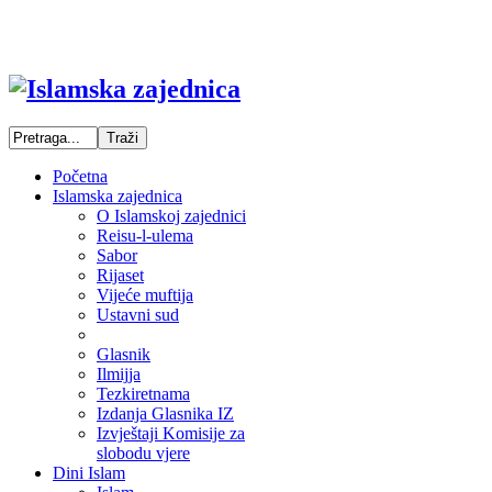
Početna
Islamska zajednica
O Islamskoj zajednici
Reisu-l-ulema
Sabor
Rijaset
Vijeće muftija
Ustavni sud
Glasnik
Ilmijja
Tezkiretnama
Izdanja Glasnika IZ
Izvještaji Komisije za
slobodu vjere
Dini Islam