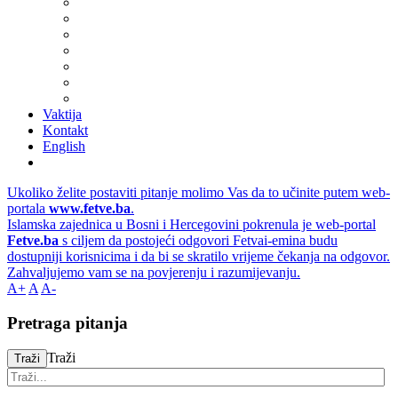
Vaktija
Kontakt
English
Ukoliko želite postaviti pitanje molimo Vas da to učinite putem web-
portala
www.fetve.ba
.
Islamska zajednica u Bosni i Hercegovini pokrenula je web-portal
Fetve.ba
s ciljem da postojeći odgovori Fetvai-emina budu
dostupniji korisnicima i da bi se skratilo vrijeme čekanja na odgovor.
Zahvaljujemo vam se na povjerenju i razumijevanju.
A+
A
A-
Pretraga pitanja
Traži
Traži