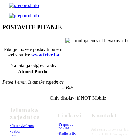
POSTAVITE PITANJE
Pitanje možete postaviti putem
webstranice
www.fetve.ba
Na pitanja odgovara
dr.
Ahmed Purdić
Fetva-i emin Islamske zajednice
u BiH
Only display: if NOT Mobile
Islamska
Linkovi
Kontakt
zajednica
•
Preporod
•Reisu-l-ulema
•
cdv.ba
Adresa:
Kovači br.
•Sabor
•
Radio BIR
36, 71000 Sarajevo