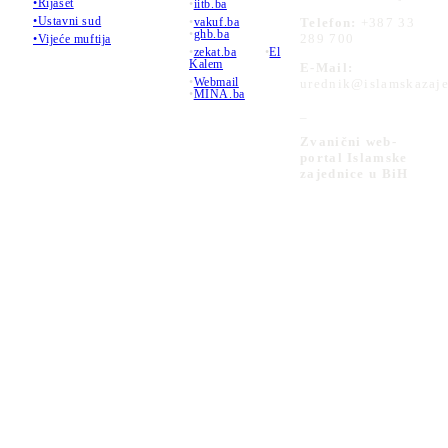
•Rijaset
•
iitb.ba
•Ustavni sud
•
vakuf.ba
Telefon:
+387 33
•
ghb.ba
289 700
•Vijeće muftija
•
zekat.ba
•
El
Kalem
E-Mail:
•
Webmail
urednik@islamskazaje
•
MINA.ba
_
Zvanični web-
portal Islamske
zajednice u BiH