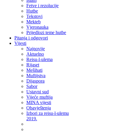
Islam
Fetve i rezolucije
Hutbe
Tekstovi
Mekteb
Vjeronauka
Prijedlozi teme hutbe
Pitanja i odgovori
Vijesti
Najnovije
Aktuelno
Reisu-l-ulema
Rijaset
Mešihati
Muftijstva
Dijaspora
Sabor
Ustavni sud
Vijeće muftija
MINA vijesti
Obavještenja
Izbori za reisu-l-ulemu
2019.