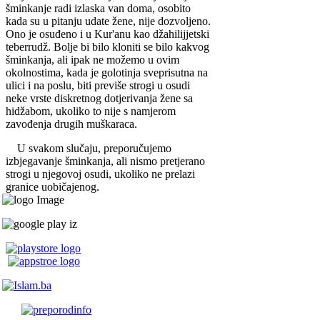
šminkanje radi izlaska van doma, osobito
kada su u pitanju udate žene, nije dozvoljeno.
Ono je osuđeno i u Kur'anu kao džahilijjetski
teberrudž. Bolje bi bilo kloniti se bilo kakvog
šminkanja, ali ipak ne možemo u ovim
okolnostima, kada je golotinja sveprisutna na
ulici i na poslu, biti previše strogi u osudi
neke vrste diskretnog dotjerivanja žene sa
hidžabom, ukoliko to nije s namjerom
zavođenja drugih muškaraca.
U svakom slučaju, preporučujemo
izbjegavanje šminkanja, ali nismo pretjerano
strogi u njegovoj osudi, ukoliko ne prelazi
granice uobičajenog.