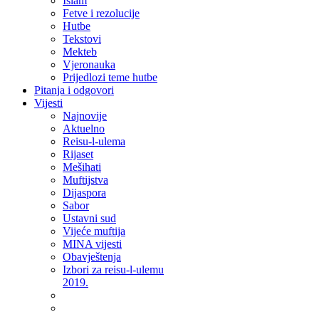
Islam
Fetve i rezolucije
Hutbe
Tekstovi
Mekteb
Vjeronauka
Prijedlozi teme hutbe
Pitanja i odgovori
Vijesti
Najnovije
Aktuelno
Reisu-l-ulema
Rijaset
Mešihati
Muftijstva
Dijaspora
Sabor
Ustavni sud
Vijeće muftija
MINA vijesti
Obavještenja
Izbori za reisu-l-ulemu
2019.