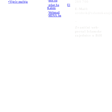
•
ghb.ba
289 700
•Vijeće muftija
•
zekat.ba
•
El
Kalem
E-Mail:
•
Webmail
urednik@islamskazaje
•
MINA.ba
_
Zvanični web-
portal Islamske
zajednice u BiH