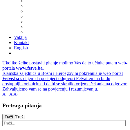
Vaktija
Kontakt
English
Ukoliko želite postaviti pitanje molimo Vas da to učinite putem web-
portala
www.fetve.ba
.
Islamska zajednica u Bosni i Hercegovini pokrenula je web-portal
Fetve.ba
s ciljem da postojeći odgovori Fetvai-emina budu
dostupniji korisnicima i da bi se skratilo vrijeme čekanja na odgovor.
Zahvaljujemo vam se na povjerenju i razumijevanju.
A+
A
A-
Pretraga pitanja
Traži
Traži