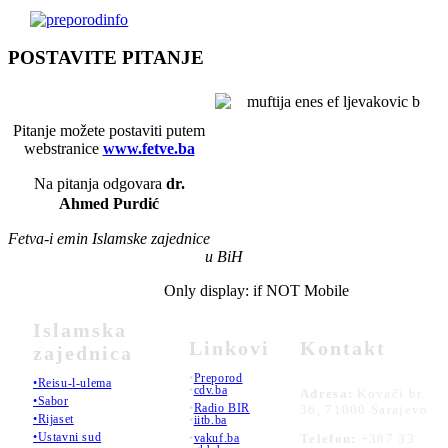
POSTAVITE PITANJE
Pitanje možete postaviti putem
webstranice
www.fetve.ba
Na pitanja odgovara
dr.
Ahmed Purdić
Fetva-i emin Islamske zajednice
u BiH
Only display: if NOT Mobile
Islamska
Linkovi
Kontakt
zajednica
•
Preporod
•Reisu-l-ulema
•
cdv.ba
Adresa:
Kovači br.
•Sabor
•
Radio BIR
36, 71000 Sarajevo
•Rijaset
•
iitb.ba
•Ustavni sud
•
vakuf.ba
Telefon:
+387 33