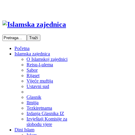
Početna
Islamska zajednica
O Islamskoj zajednici
Reisu-l-ulema
Sabor
Rijaset
Vijeće muftija
Ustavni sud
Glasnik
Ilmijja
Tezkiretnama
Izdanja Glasnika IZ
Izvještaji Komisije za
slobodu vjere
Dini Islam