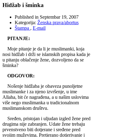
Hidžab i šminka
Published in
Septembar 19, 2007
Kategorija:
Ženska prava/abortus
Štampa
,
E-mail
PITANJE:
Moje pitanje je da li je muslimanki, koja
nosi hidžab i drži se islamskih propisa kada je
u pitanju oblačenje žene, dozvoljeno da se
šminka?
ODGOVOR:
Nošenje hidžaba je obaveza punoljetne
muslimanke i za njeno izvršenje, u ime
Allaha, bit će nagrađena, a u našim uslovima
više nego muslimanka u tradicionalnom
muslimanskom društvu.
Sređen, pristojan i uljudan izgled žene pred
drugima nije zabranjen. Udate žene trebaju
prvenstveno biti dotjerane i sređene pred
svojim muževima. Pretjerano dotjerivanje i