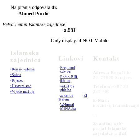
Na pitanja odgovara
dr.
Ahmed Purdić
Fetva-i emin Islamske zajednice
u BiH
Only display: if NOT Mobile
Islamska
Linkovi
Kontakt
zajednica
•
Preporod
•Reisu-l-ulema
•
cdv.ba
Adresa:
Kovači br.
•Sabor
•
Radio BIR
36, 71000 Sarajevo
•Rijaset
•
iitb.ba
•Ustavni sud
•
vakuf.ba
Telefon:
+387 33
•
ghb.ba
289 700
•Vijeće muftija
•
zekat.ba
•
El
Kalem
E-Mail:
•
Webmail
urednik@islamskazaje
•
MINA.ba
_
Zvanični web-
portal Islamske
zajednice u BiH