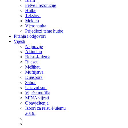
Islam
Fetve i rezolucije
Hutbe
Tekstovi
Mekteb
Vjeronauka
Prijedlozi teme hutbe
Pitanja i odgovori
Vijesti
Najnovije
Aktuelno
Reisu-l-ulema
Rijaset
Mešihati
Muftijstva
Dijaspora
Sabor
Ustavni sud
Vijeće muftija
MINA vijesti
Obavještenja
Izbori za reisu-l-ulemu
2019.