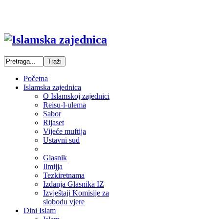
Početna
Islamska zajednica
O Islamskoj zajednici
Reisu-l-ulema
Sabor
Rijaset
Vijeće muftija
Ustavni sud
Glasnik
Ilmijja
Tezkiretnama
Izdanja Glasnika IZ
Izvještaji Komisije za
slobodu vjere
Dini Islam