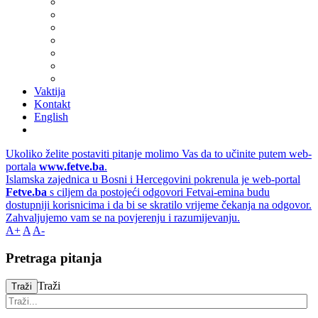
Vaktija
Kontakt
English
Ukoliko želite postaviti pitanje molimo Vas da to učinite putem web-
portala
www.fetve.ba
.
Islamska zajednica u Bosni i Hercegovini pokrenula je web-portal
Fetve.ba
s ciljem da postojeći odgovori Fetvai-emina budu
dostupniji korisnicima i da bi se skratilo vrijeme čekanja na odgovor.
Zahvaljujemo vam se na povjerenju i razumijevanju.
A+
A
A-
Pretraga pitanja
Traži
Traži