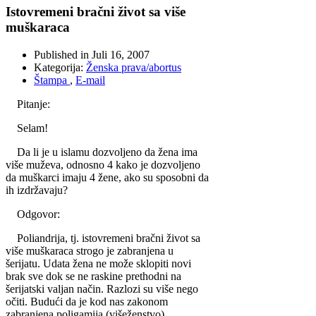
Istovremeni bračni život sa više
muškaraca
Published in
Juli 16, 2007
Kategorija:
Ženska prava/abortus
Štampa
,
E-mail
Pitanje:
Selam!
Da li je u islamu dozvoljeno da žena ima
više muževa, odnosno 4 kako je dozvoljeno
da muškarci imaju 4 žene, ako su sposobni da
ih izdržavaju?
Odgovor:
Poliandrija, tj. istovremeni bračni život sa
više muškaraca strogo je zabranjena u
šerijatu. Udata žena ne može sklopiti novi
brak sve dok se ne raskine prethodni na
šerijatski valjan način. Razlozi su više nego
očiti. Budući da je kod nas zakonom
zabranjena poligamija (višeženstvo),