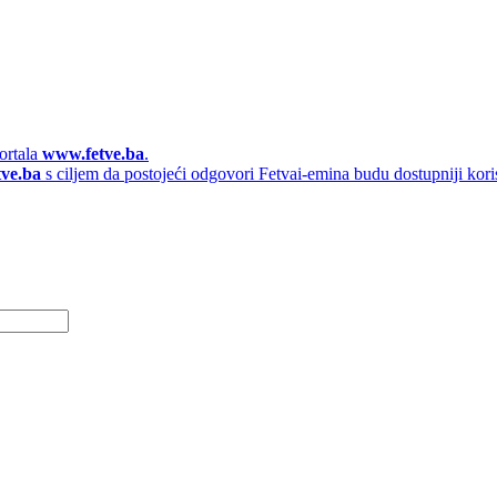
ortala
www.fetve.ba
.
tve.ba
s ciljem da postojeći odgovori Fetvai-emina budu dostupniji kori