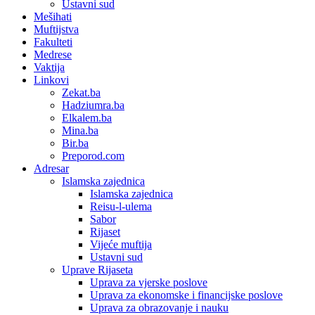
Ustavni sud
Mešihati
Muftijstva
Fakulteti
Medrese
Vaktija
Linkovi
Zekat.ba
Hadziumra.ba
Elkalem.ba
Mina.ba
Bir.ba
Preporod.com
Adresar
Islamska zajednica
Islamska zajednica
Reisu-l-ulema
Sabor
Rijaset
Vijeće muftija
Ustavni sud
Uprave Rijaseta
Uprava za vjerske poslove
Uprava za ekonomske i financijske poslove
Uprava za obrazovanje i nauku