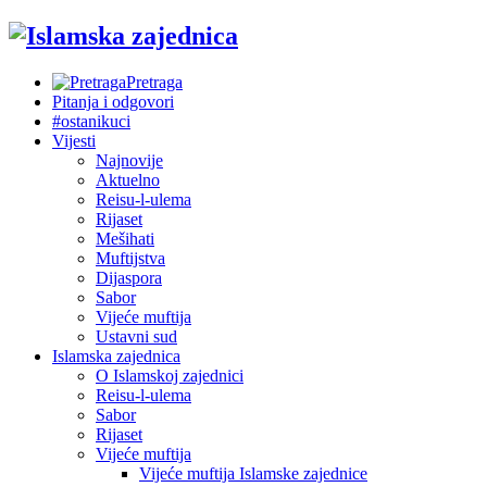
Pretraga
Pitanja i odgovori
#ostanikuci
Vijesti
Najnovije
Aktuelno
Reisu-l-ulema
Rijaset
Mešihati
Muftijstva
Dijaspora
Sabor
Vijeće muftija
Ustavni sud
Islamska zajednica
O Islamskoj zajednici
Reisu-l-ulema
Sabor
Rijaset
Vijeće muftija
Vijeće muftija Islamske zajednice