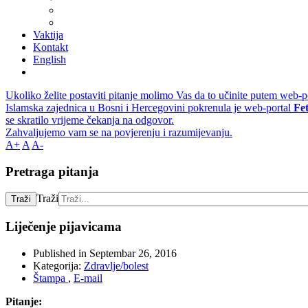
Vaktija
Kontakt
English
Ukoliko želite postaviti pitanje molimo Vas da to učinite putem web-p
Islamska zajednica u Bosni i Hercegovini pokrenula je web-portal
Fe
se skratilo vrijeme čekanja na odgovor.
Zahvaljujemo vam se na povjerenju i razumijevanju.
A+
A
A-
Pretraga pitanja
Traži
Traži
Liječenje pijavicama
Published in
Septembar 26, 2016
Kategorija:
Zdravlje/bolest
Štampa
,
E-mail
Pitanje: