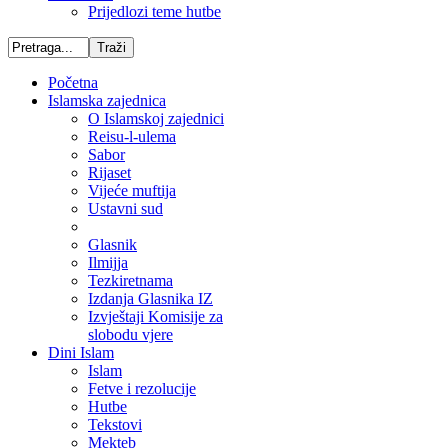
Prijedlozi teme hutbe
Početna
Islamska zajednica
O Islamskoj zajednici
Reisu-l-ulema
Sabor
Rijaset
Vijeće muftija
Ustavni sud
Glasnik
Ilmijja
Tezkiretnama
Izdanja Glasnika IZ
Izvještaji Komisije za
slobodu vjere
Dini Islam
Islam
Fetve i rezolucije
Hutbe
Tekstovi
Mekteb