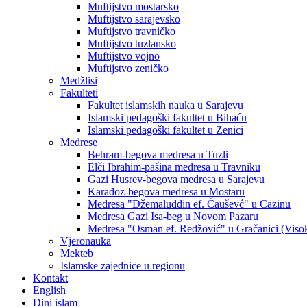
Muftijstvo mostarsko
Muftijstvo sarajevsko
Muftijstvo travničko
Muftijstvo tuzlansko
Muftijstvo vojno
Muftijstvo zeničko
Medžlisi
Fakulteti
Fakultet islamskih nauka u Sarajevu
Islamski pedagoški fakultet u Bihaću
Islamski pedagoški fakultet u Zenici
Medrese
Behram-begova medresa u Tuzli
Elči Ibrahim-pašina medresa u Travniku
Gazi Husrev-begova medresa u Sarajevu
Karađoz-begova medresa u Mostaru
Medresa "Džemaluddin ef. Čauševć" u Cazinu
Medresa Gazi Isa-beg u Novom Pazaru
Medresa "Osman ef. Redžović" u Gračanici (Viso
Vjeronauka
Mekteb
Islamske zajednice u regionu
Kontakt
English
Dini islam