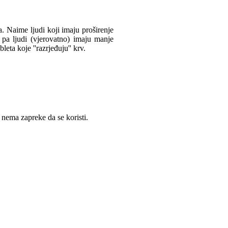
a. Naime ljudi koji imaju proširenje
' pa ljudi (vjerovatno) imaju manje
ta koje ''razrjeđuju'' krv.
 nema zapreke da se koristi.