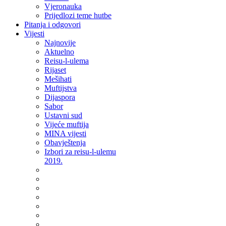
Vjeronauka
Prijedlozi teme hutbe
Pitanja i odgovori
Vijesti
Najnovije
Aktuelno
Reisu-l-ulema
Rijaset
Mešihati
Muftijstva
Dijaspora
Sabor
Ustavni sud
Vijeće muftija
MINA vijesti
Obavještenja
Izbori za reisu-l-ulemu
2019.