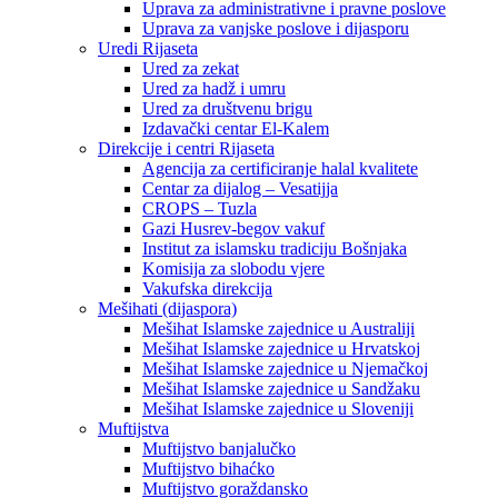
Uprava za administrativne i pravne poslove
Uprava za vanjske poslove i dijasporu
Uredi Rijaseta
Ured za zekat
Ured za hadž i umru
Ured za društvenu brigu
Izdavački centar El-Kalem
Direkcije i centri Rijaseta
Agencija za certificiranje halal kvalitete
Centar za dijalog – Vesatijja
CROPS – Tuzla
Gazi Husrev-begov vakuf
Institut za islamsku tradiciju Bošnjaka
Komisija za slobodu vjere
Vakufska direkcija
Mešihati (dijaspora)
Mešihat Islamske zajednice u Australiji
Mešihat Islamske zajednice u Hrvatskoj
Mešihat Islamske zajednice u Njemačkoj
Mešihat Islamske zajednice u Sandžaku
Mešihat Islamske zajednice u Sloveniji
Muftijstva
Muftijstvo banjalučko
Muftijstvo bihaćko
Muftijstvo goraždansko