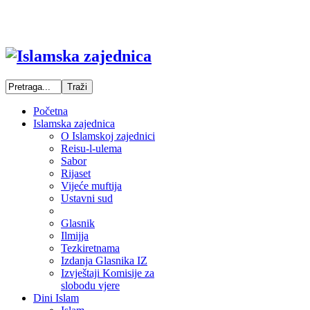
Početna
Islamska zajednica
O Islamskoj zajednici
Reisu-l-ulema
Sabor
Rijaset
Vijeće muftija
Ustavni sud
Glasnik
Ilmijja
Tezkiretnama
Izdanja Glasnika IZ
Izvještaji Komisije za
slobodu vjere
Dini Islam