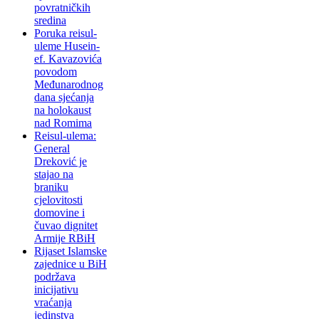
povratničkih
sredina
Poruka reisul-
uleme Husein-
ef. Kavazovića
povodom
Međunarodnog
dana sjećanja
na holokaust
nad Romima
Reisul-ulema:
General
Dreković je
stajao na
braniku
cjelovitosti
domovine i
čuvao dignitet
Armije RBiH
Rijaset Islamske
zajednice u BiH
podržava
inicijativu
vraćanja
jedinstva