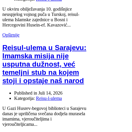
U okviru obilježavanja 10. godišnjice
neuspjelog vojnog puča u Turskoj, reisul-
ulema Islamske zajednice u Bosni i
Hercegovini Husein-ef. Kavazović...
Opširnije
Reisul-ulema u Sarajevu:
Imamska misija nije
usputna dužnost, već
temeljni stub na kojem
stoji i opstaje naš narod
Published in
Juli 14, 2026
Kategorija:
Reisu-l-ulema
U Gazi Husrev-begovoj biblioteci u Sarajevu
danas je upriličena svečana dodjela murasela
imamima, vjeroučiteljima i
vjeroučiteljicama...