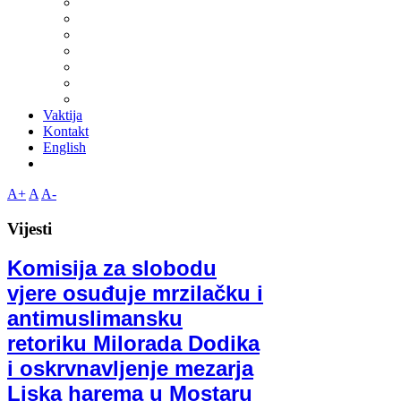
Vaktija
Kontakt
English
A+
A
A-
Vijesti
Komisija za slobodu
vjere osuđuje mrzilačku i
antimuslimansku
retoriku Milorada Dodika
i oskrvnavljenje mezarja
Liska harema u Mostaru