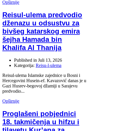
Opširnije
Reisul-ulema predvodio
dženazu u odsustvu za
bivšeg katarskog emira
šejha Hamada bin
Khalifa Al Thanija
Published in
Juli 13, 2026
Kategorija:
Reisu-l-ulema
Reisul-ulema Islamske zajednice u Bosni i
Hercegovini Husein-ef. Kavazović danas je u
Gazi Husrev-begovoj džamiji u Sarajevu
predvodio...
Opširnije
Proglašeni pobjednici
18. takmičenja u hifzu i
tilavetu Kur’ana za