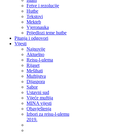
Islam
Fetve i rezolucije
Hutbe
Tekstovi
Mekteb
Vjeronauka
Prijedlozi teme hutbe
Pitanja i odgovori
Vijesti
Najnovije
Aktuelno
Reisu-l-ulema
Rijaset
Mešihati
Muftijstva
Dijaspora
Sabor
Ustavni sud
Vijeće muftija
MINA vijesti
Obavještenja
Izbori za reisu-l-ulemu
2019.