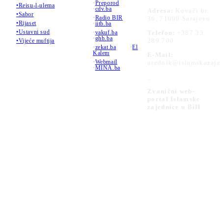
•
Preporod
•Reisu-l-ulema
•
cdv.ba
Adresa:
Kovači br.
•Sabor
•
Radio BIR
36, 71000 Sarajevo
•Rijaset
•
iitb.ba
•Ustavni sud
•
vakuf.ba
Telefon:
+387 33
•
ghb.ba
289 700
•Vijeće muftija
•
zekat.ba
•
El
Kalem
E-Mail:
•
Webmail
urednik@islamskazaje
•
MINA.ba
_
Zvanični web-
portal Islamske
zajednice u BiH