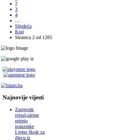
2
3
4
…
Sljedeća
Kraj
Stranica 2 od 1285
Najnovije vijesti
Zamjenik
reisul-uleme
primio
polaznike
Ljetne škole za
djecu iz