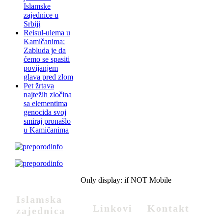
Islamske
zajednice u
Srbiji
Reisul-ulema u
Kamičanima:
Zabluda je da
ćemo se spasiti
povijanjem
glava pred zlom
Pet žrtava
najtežih zločina
sa elementima
genocida svoj
smiraj pronašlo
u Kamičanima
Only display: if NOT Mobile
Islamska
Linkovi
Kontakt
zajednica