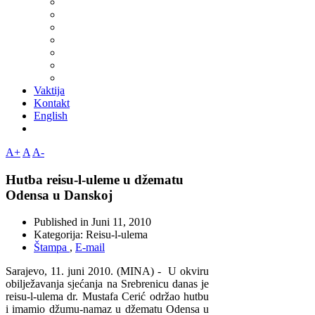
Vaktija
Kontakt
English
A+
A
A-
Hutba reisu-l-uleme u džematu
Odensa u Danskoj
Published in
Juni 11, 2010
Kategorija:
Reisu-l-ulema
Štampa
,
E-mail
Sarajevo, 11. juni 2010. (MINA) - U okviru
obilježavanja sjećanja na Srebrenicu danas je
reisu-l-ulema dr. Mustafa Cerić održao hutbu
i imamio džumu-namaz u džematu Odensa u