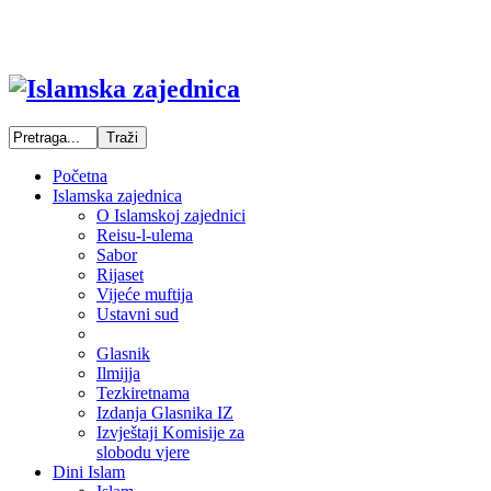
Početna
Islamska zajednica
O Islamskoj zajednici
Reisu-l-ulema
Sabor
Rijaset
Vijeće muftija
Ustavni sud
Glasnik
Ilmijja
Tezkiretnama
Izdanja Glasnika IZ
Izvještaji Komisije za
slobodu vjere
Dini Islam