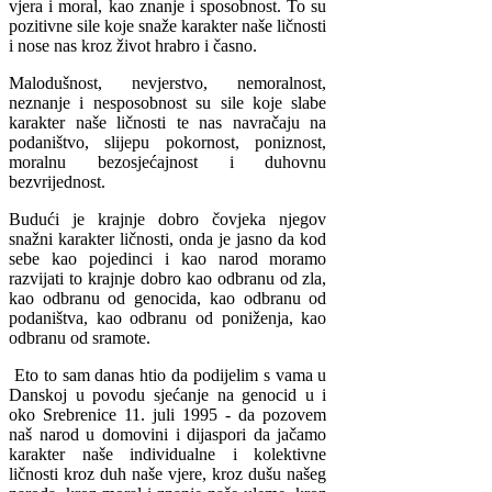
vjera i moral, kao znanje i sposobnost. To su
pozitivne sile koje snaže karakter naše ličnosti
i nose nas kroz život hrabro i časno.
Malodušnost, nevjerstvo, nemoralnost,
neznanje i nesposobnost su sile koje slabe
karakter naše ličnosti te nas navračaju na
podaništvo, slijepu pokornost, poniznost,
moralnu bezosjećajnost i duhovnu
bezvrijednost.
Budući je krajnje dobro čovjeka njegov
snažni karakter ličnosti, onda je jasno da kod
sebe kao pojedinci i kao narod moramo
razvijati to krajnje dobro kao odbranu od zla,
kao odbranu od genocida, kao odbranu od
podaništva, kao odbranu od poniženja, kao
odbranu od sramote.
Eto to sam danas htio da podijelim s vama u
Danskoj u povodu sjećanje na genocid u i
oko Srebrenice 11. juli 1995 - da pozovem
naš narod u domovini i dijaspori da jačamo
karakter naše individualne i kolektivne
ličnosti kroz duh naše vjere, kroz dušu našeg