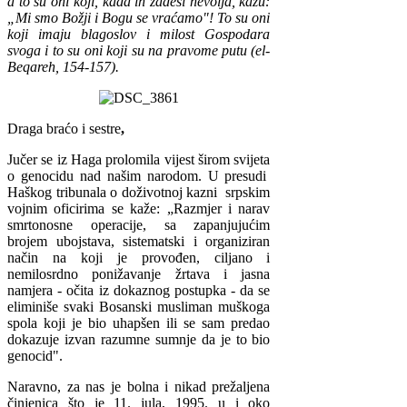
a to su oni koji, kada ih zadesi nevolja, kažu:
„Mi smo Božji i Bogu se vraćamo"! To su oni
koji imaju blagoslov i milost Gospodara
svoga i to su oni koji su na pravome putu (el-
Beqareh, 154-157).
Draga braćo i sestre
,
Jučer se iz Haga prolomila vijest širom svijeta
o genocidu nad našim narodom. U presudi
Haškog tribunala o doživotnoj kazni srpskim
vojnim oficirima se kaže: „Razmjer i narav
smrtonosne operacije, sa zapanjujućim
brojem ubojstava, sistematski i organiziran
način na koji je provođen, ciljano i
nemilosrdno ponižavanje žrtava i jasna
namjera - očita iz dokaznog postupka - da se
eliminiše svaki Bosanski musliman muškoga
spola koji je bio uhapšen ili se sam predao
dokazuje izvan razumne sumnje da je to bio
genocid".
Naravno, za nas je bolna i nikad prežaljena
činjenica što je 11. jula, 1995. u i oko