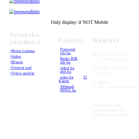
Only display: if NOT Mobile
Islamska
Linkovi
Kontakt
zajednica
•
Preporod
•Reisu-l-ulema
•
cdv.ba
Adresa:
Kovači br.
•Sabor
•
Radio BIR
36, 71000 Sarajevo
•Rijaset
•
iitb.ba
•Ustavni sud
•
vakuf.ba
Telefon:
+387 33
•
ghb.ba
289 700
•Vijeće muftija
•
zekat.ba
•
El
Kalem
E-Mail:
•
Webmail
urednik@islamskazaje
•
MINA.ba
_
Zvanični web-
portal Islamske
zajednice u BiH