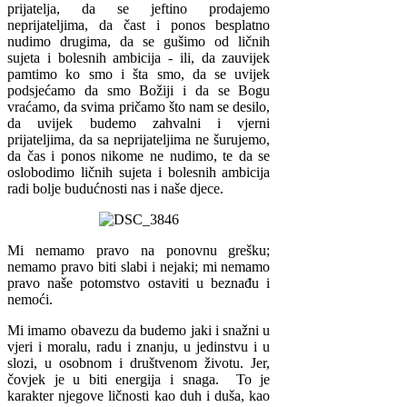
prijatelja, da se jeftino prodajemo
neprijateljima, da čast i ponos besplatno
nudimo drugima, da se gušimo od ličnih
sujeta i bolesnih ambicija - ili, da zauvijek
pamtimo ko smo i šta smo, da se uvijek
podsjećamo da smo Božiji i da se Bogu
vraćamo, da svima pričamo što nam se desilo,
da uvijek budemo zahvalni i vjerni
prijateljima, da sa neprijateljima ne šurujemo,
da čas i ponos nikome ne nudimo, te da se
oslobodimo ličnih sujeta i bolesnih ambicija
radi bolje budućnosti nas i naše djece.
Mi nemamo pravo na ponovnu grešku;
nemamo pravo biti slabi i nejaki; mi nemamo
pravo naše potomstvo ostaviti u beznađu i
nemoći.
Mi imamo obavezu da budemo jaki i snažni u
vjeri i moralu, radu i znanju, u jedinstvu i u
slozi, u osobnom i društvenom životu. Jer,
čovjek je u biti energija i snaga. To je
karakter njegove ličnosti kao duh i duša, kao