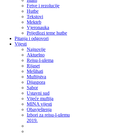
Islam
Fetve i rezolucije
Hutbe
Tekstovi
Mekteb
Vjeronauka
Prijedlozi teme hutbe
Pitanja i odgovori
Vijesti
Najnovije
Aktuelno
Reisu-l-ulema
Rijaset
Mešihati
Muftijstva
Dijaspora
Sabor
Ustavni sud
Vijeće muftija
MINA vijesti
Obavještenja
Izbori za reisu-l-ulemu
2019.