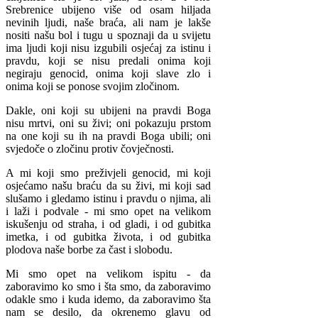
Srebrenice ubijeno više od osam hiljada
nevinih ljudi, naše braća, ali nam je lakše
nositi našu bol i tugu u spoznaji da u svijetu
ima ljudi koji nisu izgubili osjećaj za istinu i
pravdu, koji se nisu predali onima koji
negiraju genocid, onima koji slave zlo i
onima koji se ponose svojim zločinom.
Dakle, oni koji su ubijeni na pravdi Boga
nisu mrtvi, oni su živi; oni pokazuju prstom
na one koji su ih na pravdi Boga ubili; oni
svjedoče o zločinu protiv čovječnosti.
A mi koji smo preživjeli genocid, mi koji
osjećamo našu braću da su živi, mi koji sad
slušamo i gledamo istinu i pravdu o njima, ali
i laži i podvale - mi smo opet na velikom
iskušenju od straha, i od gladi, i od gubitka
imetka, i od gubitka života, i od gubitka
plodova naše borbe za čast i slobodu.
Mi smo opet na velikom ispitu - da
zaboravimo ko smo i šta smo, da zaboravimo
odakle smo i kuda idemo, da zaboravimo šta
nam se desilo, da okrenemo glavu od