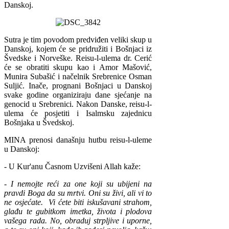
Danskoj.
Sutra je tim povodom predviđen veliki skup u
Danskoj, kojem će se pridružiti i Bošnjaci iz
Švedske i Norveške. Reisu-l-ulema dr. Cerić
će se obratiti skupu kao i Amor Mašović,
Munira Subašić i načelnik Srebrenice Osman
Suljić. Inače, prognani Bošnjaci u Danskoj
svake godine organiziraju dane sjećanje na
genocid u Srebrenici. Nakon Danske, reisu-l-
ulema će posjetiti i Isalmsku zajednicu
Bošnjaka u Švedskoj.
MINA prenosi današnju hutbu reisu-l-uleme
u Danskoj:
- U Kur'anu Časnom Uzvišeni Allah kaže:
-
I nemojte reći za one koji su ubijeni na
pravdi Boga da su mrtvi. Oni su živi, ali vi to
ne osjećate. Vi ćete biti iskušavani strahom,
glađu te gubitkom imetka, života i plodova
vašega rada. No, obraduj strpljive i uporne,