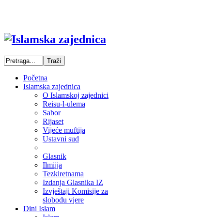
Početna
Islamska zajednica
O Islamskoj zajednici
Reisu-l-ulema
Sabor
Rijaset
Vijeće muftija
Ustavni sud
Glasnik
Ilmijja
Tezkiretnama
Izdanja Glasnika IZ
Izvještaji Komisije za
slobodu vjere
Dini Islam