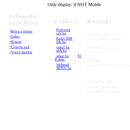
Only display: if NOT Mobile
Islamska
Linkovi
Kontakt
zajednica
•
Preporod
•Reisu-l-ulema
•
cdv.ba
Adresa:
Kovači br.
•Sabor
•
Radio BIR
36, 71000 Sarajevo
•Rijaset
•
iitb.ba
•Ustavni sud
•
vakuf.ba
Telefon:
+387 33
•
ghb.ba
289 700
•Vijeće muftija
•
zekat.ba
•
El
Kalem
E-Mail:
•
Webmail
urednik@islamskazaje
•
MINA.ba
_
Zvanični web-
portal Islamske
zajednice u BiH