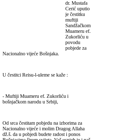
dr. Mustafa
Cerić uputio
je čestitku
muftiji
Sandžačkom
Muameru ef.
Zukorliću u
povodu
pobjede za
Nacionalno vijeće Bošnjaka.
U čestitci Reisu-l-uleme se kaže :
- Muftiji Muameru ef. Zukorliću i
bošnjačkom narodu u Srbiji,
Od srca čestitam pobjedu na izborima za
Nacionalno vijeće i molim Dragog Allaha
dž.š. da u pobjedi budete radost i ponos
Bošnjacima širom svijeta. Vaš uspjeh je i naš