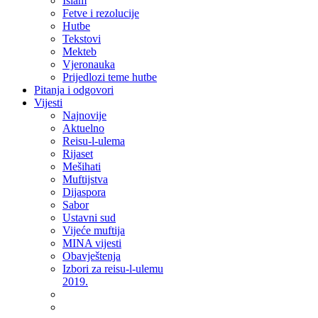
Islam
Fetve i rezolucije
Hutbe
Tekstovi
Mekteb
Vjeronauka
Prijedlozi teme hutbe
Pitanja i odgovori
Vijesti
Najnovije
Aktuelno
Reisu-l-ulema
Rijaset
Mešihati
Muftijstva
Dijaspora
Sabor
Ustavni sud
Vijeće muftija
MINA vijesti
Obavještenja
Izbori za reisu-l-ulemu
2019.