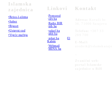
Islamska
Linkovi
Kontakt
zajednica
•
Preporod
•Reisu-l-ulema
•
cdv.ba
Adresa:
Kovači br.
•Sabor
•
Radio BIR
36, 71000 Sarajevo
•Rijaset
•
iitb.ba
•Ustavni sud
•
vakuf.ba
Telefon:
+387 33
•
ghb.ba
289 700
•Vijeće muftija
•
zekat.ba
•
El
Kalem
E-Mail:
•
Webmail
urednik@islamskazaje
•
MINA.ba
_
Zvanični web-
portal Islamske
zajednice u BiH