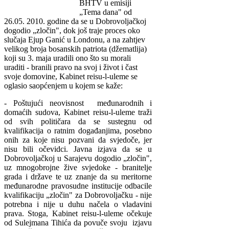
BHTV u emisiji
„Tema dana" od
26.05. 2010. godine da se u Dobrovoljačkoj
dogodio „zločin", dok još traje proces oko
slučaja Ejup Ganić u Londonu, a na zahtjev
velikog broja bosanskih patriota (džematlija)
koji su 3. maja uradili ono što su morali
uraditi - branili pravo na svoj i život i čast
svoje domovine, Kabinet reisu-l-uleme se
oglasio saopćenjem u kojem se kaže:
- Poštujući neovisnost međunarodnih i
domaćih sudova, Kabinet reisu-l-uleme traži
od svih političara da se sustegnu od
kvalifikacija o ratnim događanjima, posebno
onih za koje nisu pozvani da svjedoče, jer
nisu bili očevidci. Javna izjava da se u
Dobrovoljačkoj u Sarajevu dogodio „zločin",
uz mnogobrojne žive svjedoke - branitelje
grada i države te uz znanje da su meritorne
međunarodne pravosudne institucije odbacile
kvalifikaciju „zločin" za Dobrovoljačku - nije
potrebna i nije u duhu načela o vladavini
prava. Stoga, Kabinet reisu-l-uleme očekuje
od Sulejmana Tihića da povuče svoju izjavu