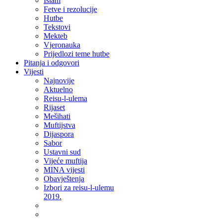
Islam
Fetve i rezolucije
Hutbe
Tekstovi
Mekteb
Vjeronauka
Prijedlozi teme hutbe
Pitanja i odgovori
Vijesti
Najnovije
Aktuelno
Reisu-l-ulema
Rijaset
Mešihati
Muftijstva
Dijaspora
Sabor
Ustavni sud
Vijeće muftija
MINA vijesti
Obavještenja
Izbori za reisu-l-ulemu
2019.