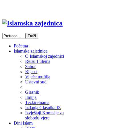
Početna
Islamska zajednica
O Islamskoj zajednici
Reisu-l-ulema
Sabor
Rijaset
Vijeće muftija
Ustavni sud
Glasnik
Ilmijja
Tezkiretnama
Izdanja Glasnika IZ
Izvještaji Komisije za
slobodu vjere
Dini Islam