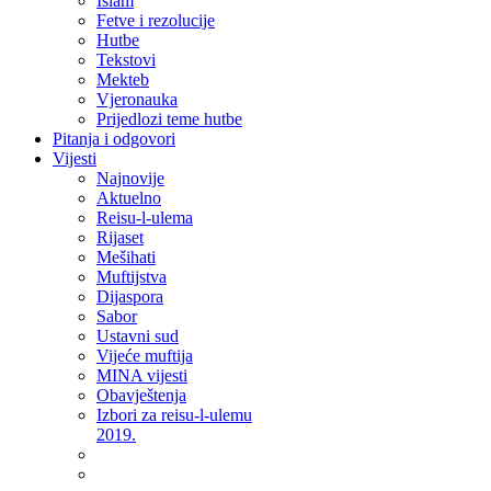
Islam
Fetve i rezolucije
Hutbe
Tekstovi
Mekteb
Vjeronauka
Prijedlozi teme hutbe
Pitanja i odgovori
Vijesti
Najnovije
Aktuelno
Reisu-l-ulema
Rijaset
Mešihati
Muftijstva
Dijaspora
Sabor
Ustavni sud
Vijeće muftija
MINA vijesti
Obavještenja
Izbori za reisu-l-ulemu
2019.