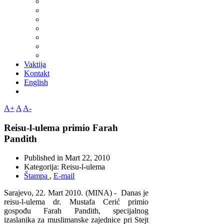
Vaktija
Kontakt
English
A+
A
A-
Reisu-l-ulema primio Farah
Pandith
Published in
Mart 22, 2010
Kategorija:
Reisu-l-ulema
Štampa
,
E-mail
Sarajevo, 22. Mart 2010. (MINA) - Danas je
reisu-l-ulema dr. Mustafa Cerić primio
gospođu Farah Pandith, specijalnog
izaslanika za muslimanske zajednice pri Stejt