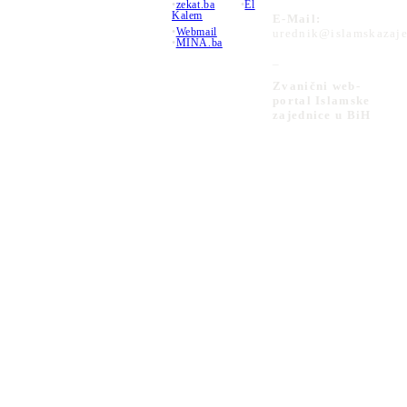
•
zekat.ba
•
El
Kalem
E-Mail:
•
Webmail
urednik@islamskazaje
•
MINA.ba
_
Zvanični web-
portal Islamske
zajednice u BiH