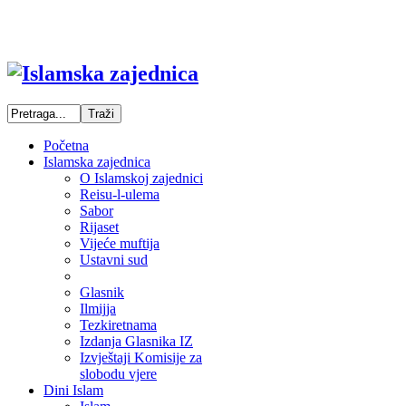
Početna
Islamska zajednica
O Islamskoj zajednici
Reisu-l-ulema
Sabor
Rijaset
Vijeće muftija
Ustavni sud
Glasnik
Ilmijja
Tezkiretnama
Izdanja Glasnika IZ
Izvještaji Komisije za
slobodu vjere
Dini Islam