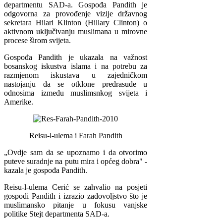
departmentu SAD-a. Gospođa Pandith je
odgovorna za provođenje vizije državnog
sekretara Hilari Klinton (Hillary Clinton) o
aktivnom uključivanju muslimana u mirovne
procese širom svijeta.
Gospođa Pandith je ukazala na važnost
bosanskog iskustva islama i na potrebu za
razmjenom iskustava u zajedničkom
nastojanju da se otklone predrasude u
odnosima između muslimsnkog svijeta i
Amerike.
Reisu-l-ulema i Farah Pandith
„Ovdje sam da se upoznamo i da otvorimo
puteve suradnje na putu mira i općeg dobra" -
kazala je gospođa Pandith.
Reisu-l-ulema Cerić se zahvalio na posjeti
gospođi Pandith i izrazio zadovoljstvo što je
muslimansko pitanje u fokusu vanjske
politike Stejt departmenta SAD-a.