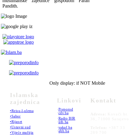
muslimanske zajednice gospođom Farah
Pandith.
Only display: if NOT Mobile
Islamska
Linkovi
Kontakt
zajednica
•
Preporod
•Reisu-l-ulema
•
cdv.ba
Adresa:
Kovači br.
•Sabor
•
Radio BIR
36, 71000 Sarajevo
•Rijaset
•
iitb.ba
•Ustavni sud
•
vakuf.ba
Telefon:
+387 33
•
ghb.ba
289 700
•Vijeće muftija