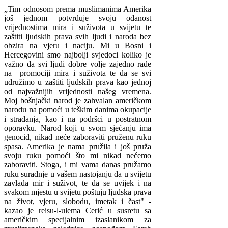
„Tim odnosom prema muslimanima Amerika
još jednom potvrđuje svoju odanost
vrijednostima mira i suživota u svijetu te
zaštiti ljudskih prava svih ljudi i naroda bez
obzira na vjeru i naciju. Mi u Bosni i
Hercegovini smo najbolji svjedoci koliko je
važno da svi ljudi dobre volje zajedno rade
na promociji mira i suživota te da se svi
udružimo u zaštiti ljudskih prava kao jednoj
od najvažnijih vrijednosti našeg vremena.
Moj bošnjački narod je zahvalan američkom
narodu na pomoći u teškim danima okupacije
i stradanja, kao i na podršci u postratnom
oporavku. Narod koji u svom sjećanju ima
genocid, nikad neće zaboraviti pruženu ruku
spasa. Amerika je nama pružila i još pruža
svoju ruku pomoći što mi nikad nećemo
zaboraviti. Stoga, i mi vama danas pružamo
ruku suradnje u vašem nastojanju da u svijetu
zavlada mir i suživot, te da se uvijek i na
svakom mjestu u svijetu poštuju ljudska prava
na život, vjeru, slobodu, imetak i čast" -
kazao je reisu-l-ulema Cerić u susretu sa
američkim specijalnim izaslanikom za