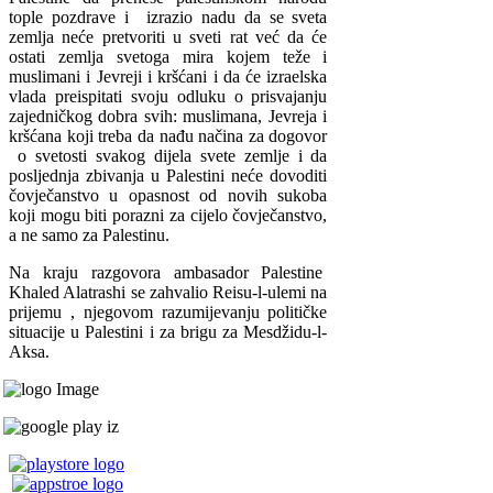
tople pozdrave i izrazio nadu da se sveta
zemlja neće pretvoriti u sveti rat već da će
ostati zemlja svetoga mira kojem teže i
muslimani i Jevreji i kršćani i da će izraelska
vlada preispitati svoju odluku o prisvajanju
zajedničkog dobra svih: muslimana, Jevreja i
kršćana koji treba da nađu načina za dogovor
o svetosti svakog dijela svete zemlje i da
posljednja zbivanja u Palestini neće dovoditi
čovječanstvo u opasnost od novih sukoba
koji mogu biti porazni za cijelo čovječanstvo,
a ne samo za Palestinu.
Na kraju razgovora ambasador Palestine
Khaled Alatrashi se zahvalio Reisu-l-ulemi na
prijemu , njegovom razumijevanju političke
situacije u Palestini i za brigu za Mesdžidu-l-
Aksa.