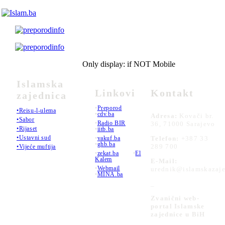
Only display: if NOT Mobile
Islamska
Linkovi
Kontakt
zajednica
•
Preporod
•Reisu-l-ulema
•
cdv.ba
Adresa:
Kovači br.
•Sabor
•
Radio BIR
36, 71000 Sarajevo
•Rijaset
•
iitb.ba
•Ustavni sud
•
vakuf.ba
Telefon:
+387 33
•
ghb.ba
289 700
•Vijeće muftija
•
zekat.ba
•
El
Kalem
E-Mail:
•
Webmail
urednik@islamskazaje
•
MINA.ba
_
Zvanični web-
portal Islamske
zajednice u BiH