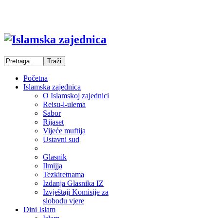
Početna
Islamska zajednica
O Islamskoj zajednici
Reisu-l-ulema
Sabor
Rijaset
Vijeće muftija
Ustavni sud
Glasnik
Ilmijja
Tezkiretnama
Izdanja Glasnika IZ
Izvještaji Komisije za
slobodu vjere
Dini Islam