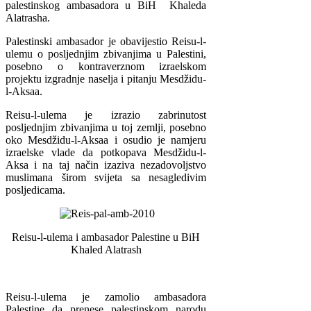
palestinskog ambasadora u BiH Khaleda
Alatrasha.
Palestinski ambasador je obavijestio Reisu-l-
ulemu o posljednjim zbivanjima u Palestini,
posebno o kontraverznom izraelskom
projektu izgradnje naselja i pitanju Mesdžidu-
l-Aksaa.
Reisu-l-ulema je izrazio zabrinutost
posljednjim zbivanjima u toj zemlji, posebno
oko Mesdžidu-l-Aksaa i osudio je namjeru
izraelske vlade da potkopava Mesdžidu-l-
Aksa i na taj način izaziva nezadovoljstvo
muslimana širom svijeta sa nesagledivim
posljedicama.
Reisu-l-ulema i ambasador Palestine u BiH
Khaled Alatrash
Reisu-l-ulema je zamolio ambasadora
Palestine da prenese palestinskom narodu