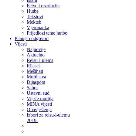
Islam
Fetve i rezolucije
Hutbe
Tekstovi
Mekteb
Vjeronauka
Prijedlozi teme hutbe
Pitanja i odgovori
Vijesti
Najnovije
Aktuelno
Reisu-l-ulema
Rijaset
Mešihati
Muftijstva
Dijaspora
Sabor
Ustavni sud
Vijeće muftija
MINA vijesti
Obavještenja
Izbori za reisu-l-ulemu
2019.