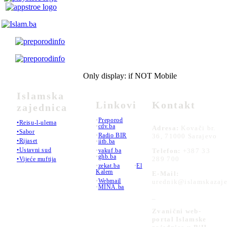
Only display: if NOT Mobile
Islamska
Linkovi
Kontakt
zajednica
•
Preporod
•Reisu-l-ulema
•
cdv.ba
Adresa:
Kovači br.
•Sabor
•
Radio BIR
36, 71000 Sarajevo
•Rijaset
•
iitb.ba
•Ustavni sud
•
vakuf.ba
Telefon:
+387 33
•
ghb.ba
289 700
•Vijeće muftija
•
zekat.ba
•
El
Kalem
E-Mail:
•
Webmail
urednik@islamskazaje
•
MINA.ba
_
Zvanični web-
portal Islamske