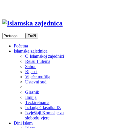
Početna
Islamska zajednica
O Islamskoj zajednici
Reisu-l-ulema
Sabor
Rijaset
Vijeće muftija
Ustavni sud
Glasnik
Ilmijja
Tezkiretnama
Izdanja Glasnika IZ
Izvještaji Komisije za
slobodu vjere
Dini Islam