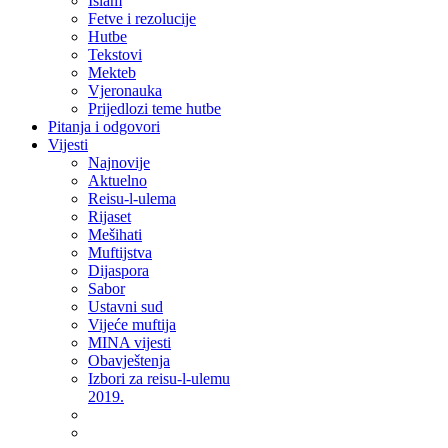
Islam
Fetve i rezolucije
Hutbe
Tekstovi
Mekteb
Vjeronauka
Prijedlozi teme hutbe
Pitanja i odgovori
Vijesti
Najnovije
Aktuelno
Reisu-l-ulema
Rijaset
Mešihati
Muftijstva
Dijaspora
Sabor
Ustavni sud
Vijeće muftija
MINA vijesti
Obavještenja
Izbori za reisu-l-ulemu
2019.