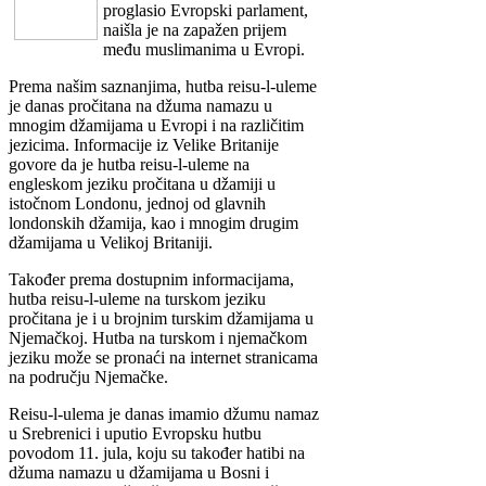
proglasio Evropski parlament,
naišla je na zapažen prijem
među muslimanima u Evropi.
Prema našim saznanjima, hutba reisu-l-uleme
je danas pročitana na džuma namazu u
mnogim džamijama u Evropi i na različitim
jezicima. Informacije iz Velike Britanije
govore da je hutba reisu-l-uleme na
engleskom jeziku pročitana u džamiji u
istočnom Londonu, jednoj od glavnih
londonskih džamija, kao i mnogim drugim
džamijama u Velikoj Britaniji.
Također prema dostupnim informacijama,
hutba reisu-l-uleme na turskom jeziku
pročitana je i u brojnim turskim džamijama u
Njemačkoj. Hutba na turskom i njemačkom
jeziku može se pronaći na internet stranicama
na području Njemačke.
Reisu-l-ulema je danas imamio džumu namaz
u Srebrenici i uputio Evropsku hutbu
povodom 11. jula, koju su također hatibi na
džuma namazu u džamijama u Bosni i