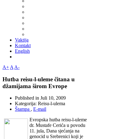
Vaktija
Kontakt
English
A+
A
A-
Hutba reisu-l-uleme čitana u
džamijama širom Evrope
Published in
Juli 10, 2009
Kategorija:
Reisu-l-ulema
Štampa
,
E-mail
Evropska hutba reisu-l-uleme
dr. Mustafe Cerića u povodu
11. jula, Dana sjećanja na
genocid u Srebrenici koji je