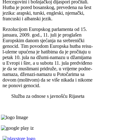
Hercegovini i bošnjačkoj dijaspori pročitali.
Hutba je pored bosanskog, prevedena na šest
jezika: arapski, turski, engleski, njemački,
francuski i albanski jezik.
Rezolucijom Europskog parlamenta od 15.
januara, 2009. god., 11. juli je proglašen
Europskim danom sjećanja na srebrenički
genocid. Tim povodom Europska hutba reisu-
l-uleme upućena je hatibima da je pročitaju u
petak 10. jula na džumi-namazu u džamijama
u Evropi i šire, a u subotu 11. jula predviđeno
je da se muslimani pridruže, u vrijeme podne-
namaza, dženazi-namazu u Potočarima sa
dovom (molitvom) da se više nikada i nikome
ne ponovi genocid.
Služba za odnose s javnošću Rijaseta