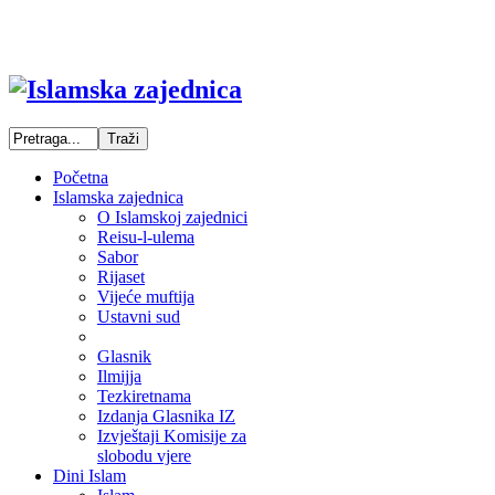
Početna
Islamska zajednica
O Islamskoj zajednici
Reisu-l-ulema
Sabor
Rijaset
Vijeće muftija
Ustavni sud
Glasnik
Ilmijja
Tezkiretnama
Izdanja Glasnika IZ
Izvještaji Komisije za
slobodu vjere
Dini Islam