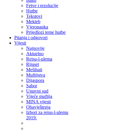
Islam
Fetve i rezolucije
Hutbe
Tekstovi
Mekteb
Vjeronauka
Prijedlozi teme hutbe
Pitanja i odgovori
Vijesti
Najnovije
Aktuelno
Reisu-l-ulema
Rijaset
Mešihati
Muftijstva
Dijaspora
Sabor
Ustavni sud
Vijeće muftija
MINA vijesti
Obavještenja
Izbori za reisu-l-ulemu
2019.