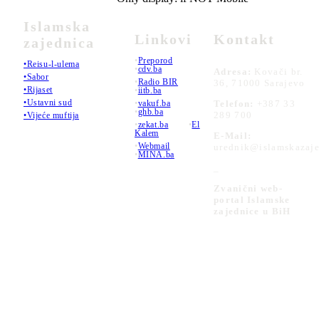
Islamska
Linkovi
Kontakt
zajednica
•
Preporod
•Reisu-l-ulema
•
cdv.ba
Adresa:
Kovači br.
•Sabor
•
Radio BIR
36, 71000 Sarajevo
•Rijaset
•
iitb.ba
•Ustavni sud
•
vakuf.ba
Telefon:
+387 33
•
ghb.ba
289 700
•Vijeće muftija
•
zekat.ba
•
El
Kalem
E-Mail:
•
Webmail
urednik@islamskazaje
•
MINA.ba
_
Zvanični web-
portal Islamske
zajednice u BiH