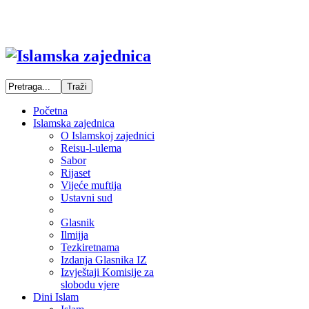
Početna
Islamska zajednica
O Islamskoj zajednici
Reisu-l-ulema
Sabor
Rijaset
Vijeće muftija
Ustavni sud
Glasnik
Ilmijja
Tezkiretnama
Izdanja Glasnika IZ
Izvještaji Komisije za
slobodu vjere
Dini Islam