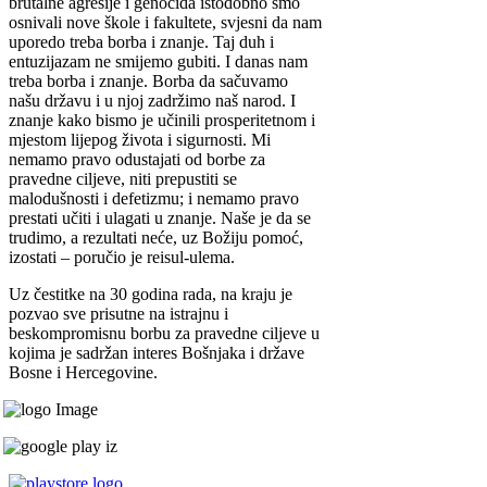
brutalne agresije i genocida istodobno smo
osnivali nove škole i fakultete, svjesni da nam
uporedo treba borba i znanje. Taj duh i
entuzijazam ne smijemo gubiti. I danas nam
treba borba i znanje. Borba da sačuvamo
našu državu i u njoj zadržimo naš narod. I
znanje kako bismo je učinili prosperitetnom i
mjestom lijepog života i sigurnosti. Mi
nemamo pravo odustajati od borbe za
pravedne ciljeve, niti prepustiti se
malodušnosti i defetizmu; i nemamo pravo
prestati učiti i ulagati u znanje. Naše je da se
trudimo, a rezultati neće, uz Božiju pomoć,
izostati – poručio je reisul-ulema.
Uz čestitke na 30 godina rada, na kraju je
pozvao sve prisutne na istrajnu i
beskompromisnu borbu za pravedne ciljeve u
kojima je sadržan interes Bošnjaka i države
Bosne i Hercegovine.