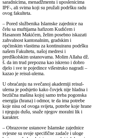
saradnicima, menadžmentu i uposlenicima
IPF-, ali svima koji su pružali podršku radu
ovog fakulteta.
– Pored službenika Islamske zajednice na
čelu sa muftijama hafizom Kudićem i
Hasanom Makićem, želim posebno iskazati
zahvalnost kantonalnim, gradskim i
općinskim vlastima za kontinuiranu podršku
našem Fakultetu, našoj medresi i
predškolskim ustanovama. Molim Allaha dž.
š. da im trud prepozna kao iskreno i dobro
djelo i sve te pojedince višestruko nagradi –
kazao je reisul-ulema.
U obraćanju na svečanoj akademiji reisul-
ulema je podsjetio kako čovjek nije hladna i
bezlična mašina kojoj samo treba pogonska
energija (hrana) i odmor, te da ima potrebe
koje nisu od ovoga svijeta, potrebe koje hrane
i njeguju dušu, snaže njegov moralni lik i
karakter.
– Obrazovne ustanove Islamske zajednice
svjesne su svoje specifične zadaće i uloge