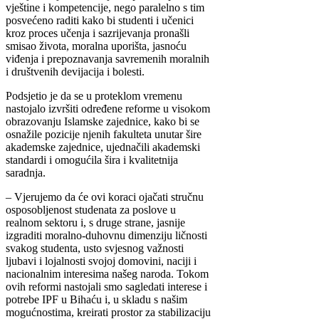
vještine i kompetencije, nego paralelno s tim
posvećeno raditi kako bi studenti i učenici
kroz proces učenja i sazrijevanja pronašli
smisao života, moralna uporišta, jasnoću
viđenja i prepoznavanja savremenih moralnih
i društvenih devijacija i bolesti.
Podsjetio je da se u proteklom vremenu
nastojalo izvršiti određene reforme u visokom
obrazovanju Islamske zajednice, kako bi se
osnažile pozicije njenih fakulteta unutar šire
akademske zajednice, ujednačili akademski
standardi i omogućila šira i kvalitetnija
saradnja.
– Vjerujemo da će ovi koraci ojačati stručnu
osposobljenost studenata za poslove u
realnom sektoru i, s druge strane, jasnije
izgraditi moralno-duhovnu dimenziju ličnosti
svakog studenta, usto svjesnog važnosti
ljubavi i lojalnosti svojoj domovini, naciji i
nacionalnim interesima našeg naroda. Tokom
ovih reformi nastojali smo sagledati interese i
potrebe IPF u Bihaću i, u skladu s našim
mogućnostima, kreirati prostor za stabilizaciju