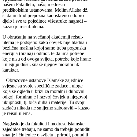
našem Fakultetu, našoj medresi i
predškolskim ustanovama. Molim Allaha dž.
š. da im trud prepozna kao iskreno i dobro
djelo i sve te pojedince višestruko nagradi –
kazao je reisul-ulema.
U obraćanju na svečanoj akademiji reisul-
ulema je podsjetio kako čovjek nije hladna i
bezlična mašina kojoj samo treba pogonska
energija (hrana) i odmor, te da ima potrebe
koje nisu od ovoga svijeta, potrebe koje hrane
i njeguju dušu, snaže njegov moralni lik i
karakter.
– Obrazovne ustanove Islamske zajednice
svjesne su svoje specifične zadaće i uloge
koja se ogleda u brizi za moralni i duhovni
odgoj, formiranje i razvoj čovjek u njegovoj
ukupnosti, tj. bića duha i materije. Tu svoju
zadaću nikada ne smijemo zaboraviti – kazao
je reisul-ulema.
Naglasio je da fakulteti i medrese Islamske
zajednice trebaju, ne samo da trebaju ponuditi
znanje i činjenice o svijetu i prirodi, ponuditi