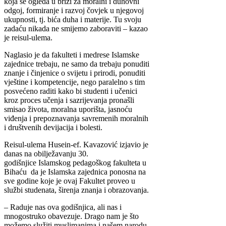
koja se ogleda u brizi za moralni i duhovni
odgoj, formiranje i razvoj čovjek u njegovoj
ukupnosti, tj. bića duha i materije. Tu svoju
zadaću nikada ne smijemo zaboraviti – kazao
je reisul-ulema.
Naglasio je da fakulteti i medrese Islamske
zajednice trebaju, ne samo da trebaju ponuditi
znanje i činjenice o svijetu i prirodi, ponuditi
vještine i kompetencije, nego paralelno s tim
posvećeno raditi kako bi studenti i učenici
kroz proces učenja i sazrijevanja pronašli
smisao života, moralna uporišta, jasnoću
viđenja i prepoznavanja savremenih moralnih
i društvenih devijacija i bolesti.
Reisul-ulema Husein-ef. Kavazović izjavio je
danas na obilježavanju 30.
godišnjice Islamskog pedagoškog fakulteta u
Bihaću da je Islamska zajednica ponosna na
sve godine koje je ovaj Fakultet proveo u
službi studenata, širenja znanja i obrazovanja.
– Raduje nas ova godišnjica, ali nas i
mnogostruko obavezuje. Drago nam je što
možemo služiti muslimanima i našem narodu