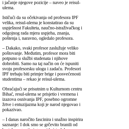
i jačanje njegove pozicije – naveo je reisul-
ulema.
Ističući da su očekivanja od profesora IPF
velika, reisul-ulema je konstatirao da su
uspješnost Fakulteta, naučno-istraživačkog i
odgojnog rada mjera uspjeha, znanja,
poštenja i, naravno, ogledalo profesora.
– Dakako, svaki profesor zaslužuje veliko
poštovanje. Međutim, profesor mora biti
potpuno u službi studenata i njihove
dobrobiti. Samo na taj način on će ispuniti
svoju profesorsku ulogu i zadaću. Profesori
IPF trebaju biti primjer brige i posvećenosti
studentima – rekao je reisul-ulema.
Obraćajući se prisutnim u Kulturnom centru
Bihać, resul-ulema se prisjetio i vremena i
izazova osnivanja IPF, posebno ogromne
žrtve i entuzijazma koji je narod njegovao i
pokazivao.
– I danas naročito fascinira i snažno inspirira
saznanje: I dok smo se grčevito branili od