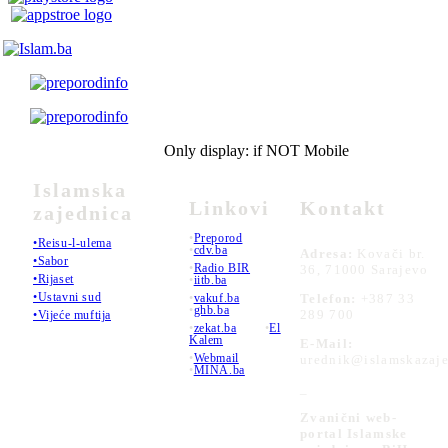
Only display: if NOT Mobile
Islamska
Linkovi
Kontakt
zajednica
•
Preporod
•Reisu-l-ulema
•
cdv.ba
Adresa:
Kovači br.
•Sabor
•
Radio BIR
36, 71000 Sarajevo
•Rijaset
•
iitb.ba
•Ustavni sud
•
vakuf.ba
Telefon:
+387 33
•
ghb.ba
289 700
•Vijeće muftija
•
zekat.ba
•
El
Kalem
E-Mail:
•
Webmail
urednik@islamskazaje
•
MINA.ba
_
Zvanični web-
portal Islamske