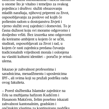
u onome što je vitalno i temeljno za svakog
pojedinca i društvo: služiti obrazovanju
mladih naraštaja, njihovoj pripremi za život,
osposobljavanju za poslove od kojih će
poštenim radom u dostojanstvu živjeti i
vjerno služiti svoj zajednici i domovini. To je
časna dužnost koju svi moramo odgovorno i
dosljedno vršiti. Bez izuzetka smo odgovorni
da kreiramo ambijent u kojem će se učiti,
studirati, osposobljavati za život i rad, u
kojem će rasti zajednica predana čuvanju
tradicionalnih vrijednosti morala i oslonjena
na vlastiti kulturni identitet – poručio je reisul-
ulema.
Iskazao je zahvalnost profesorima i
saradnicima, menadžmentu i uposlenicima
IPF-, ali svima koji su pružali podršku radu
ovog fakulteta.
– Pored službenika Islamske zajednice na
čelu sa muftijama hafizom Kudićem i
Hasanom Makićem, želim posebno iskazati
zahvalnost kantonalnim, gradskim i
općinskim vlastima za kontinuiranu podršku