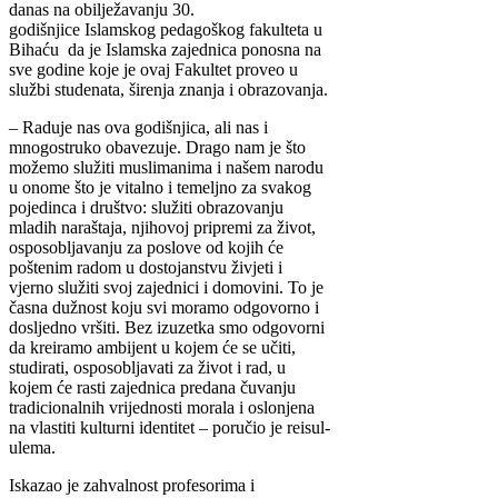
danas na obilježavanju 30.
godišnjice Islamskog pedagoškog fakulteta u
Bihaću da je Islamska zajednica ponosna na
sve godine koje je ovaj Fakultet proveo u
službi studenata, širenja znanja i obrazovanja.
– Raduje nas ova godišnjica, ali nas i
mnogostruko obavezuje. Drago nam je što
možemo služiti muslimanima i našem narodu
u onome što je vitalno i temeljno za svakog
pojedinca i društvo: služiti obrazovanju
mladih naraštaja, njihovoj pripremi za život,
osposobljavanju za poslove od kojih će
poštenim radom u dostojanstvu živjeti i
vjerno služiti svoj zajednici i domovini. To je
časna dužnost koju svi moramo odgovorno i
dosljedno vršiti. Bez izuzetka smo odgovorni
da kreiramo ambijent u kojem će se učiti,
studirati, osposobljavati za život i rad, u
kojem će rasti zajednica predana čuvanju
tradicionalnih vrijednosti morala i oslonjena
na vlastiti kulturni identitet – poručio je reisul-
ulema.
Iskazao je zahvalnost profesorima i