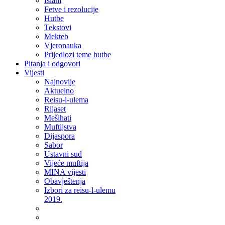
Islam
Fetve i rezolucije
Hutbe
Tekstovi
Mekteb
Vjeronauka
Prijedlozi teme hutbe
Pitanja i odgovori
Vijesti
Najnovije
Aktuelno
Reisu-l-ulema
Rijaset
Mešihati
Muftijstva
Dijaspora
Sabor
Ustavni sud
Vijeće muftija
MINA vijesti
Obavještenja
Izbori za reisu-l-ulemu
2019.