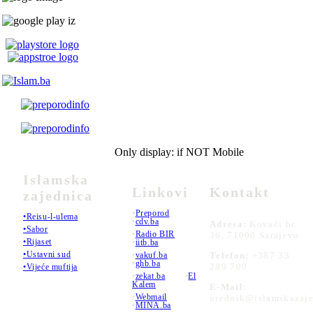
Only display: if NOT Mobile
Islamska
Linkovi
Kontakt
zajednica
•
Preporod
•Reisu-l-ulema
•
cdv.ba
Adresa:
Kovači br.
•Sabor
•
Radio BIR
36, 71000 Sarajevo
•Rijaset
•
iitb.ba
•Ustavni sud
•
vakuf.ba
Telefon:
+387 33
•
ghb.ba
289 700
•Vijeće muftija
•
zekat.ba
•
El
Kalem
E-Mail:
•
Webmail
urednik@islamskazaje
•
MINA.ba