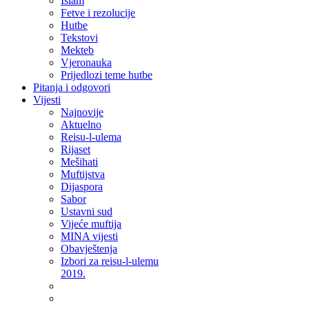
Islam
Fetve i rezolucije
Hutbe
Tekstovi
Mekteb
Vjeronauka
Prijedlozi teme hutbe
Pitanja i odgovori
Vijesti
Najnovije
Aktuelno
Reisu-l-ulema
Rijaset
Mešihati
Muftijstva
Dijaspora
Sabor
Ustavni sud
Vijeće muftija
MINA vijesti
Obavještenja
Izbori za reisu-l-ulemu
2019.