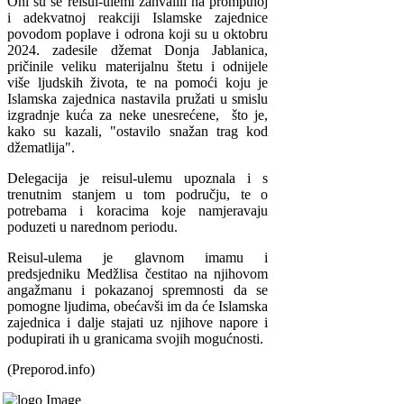
Oni su se reisul-ulemi zahvalili na promptnoj
i adekvatnoj reakciji Islamske zajednice
povodom poplave i odrona koji su u oktobru
2024. zadesile džemat Donja Jablanica,
pričinile veliku materijalnu štetu i odnijele
više ljudskih života, te na pomoći koju je
Islamska zajednica nastavila pružati u smislu
izgradnje kuća za neke unesrećene, što je,
kako su kazali, "ostavilo snažan trag kod
džematlija".
Delegacija je reisul-ulemu upoznala i s
trenutnim stanjem u tom području, te o
potrebama i koracima koje namjeravaju
poduzeti u narednom periodu.
Reisul-ulema je glavnom imamu i
predsjedniku Medžlisa čestitao na njihovom
angažmanu i pokazanoj spremnosti da se
pomogne ljudima, obećavši im da će Islamska
zajednica i dalje stajati uz njihove napore i
podupirati ih u granicama svojih mogućnosti.
(Preporod.info)