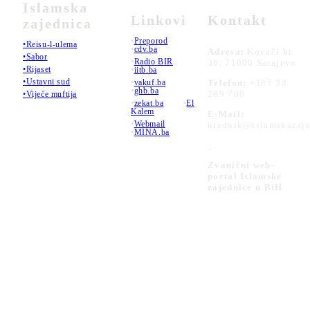
Islamska
Linkovi
Kontakt
zajednica
•
Preporod
•Reisu-l-ulema
•
cdv.ba
Adresa:
Kovači br.
•Sabor
•
Radio BIR
36, 71000 Sarajevo
•Rijaset
•
iitb.ba
•Ustavni sud
•
vakuf.ba
Telefon:
+387 33
•
ghb.ba
289 700
•Vijeće muftija
•
zekat.ba
•
El
Kalem
E-Mail:
•
Webmail
urednik@islamskazaje
•
MINA.ba
_
Zvanični web-
portal Islamske
zajednice u BiH