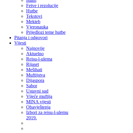
Islam
Fetve i rezolucije
Hutbe
Tekstovi
Mekteb
Vjeronauka
Prijedlozi teme hutbe
Pitanja i odgovori
Vijesti
Najnovije
Aktuelno
Reisu-l-ulema
Rijaset
Mešihati
Muftijstva
Dijaspora
Sabor
Ustavni sud
Vijeće muftija
MINA vijesti
Obavještenja
Izbori za reisu-l-ulemu
2019.