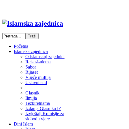
Početna
Islamska zajednica
O Islamskoj zajednici
Reisu-l-ulema
Sabor
Rijaset
Vijeće muftija
Ustavni sud
Glasnik
Ilmijja
Tezkiretnama
Izdanja Glasnika IZ
Izvještaji Komisije za
slobodu vjere
Dini Islam